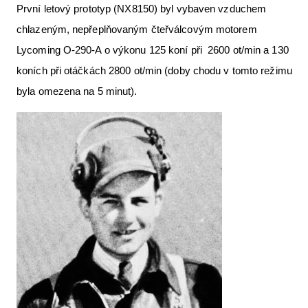
První letový prototyp (NX8150) byl vybaven vzduchem
chlazeným, nepřeplňovaným čteřválcovým motorem
Lycoming O-290-A o výkonu 125 koní při 2600 ot/min a 130
koních při otáčkách 2800 ot/min (doby chodu v tomto režimu
byla omezena na 5 minut).