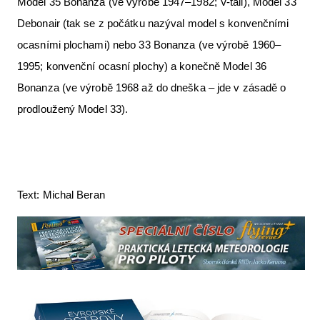
Model 35 Bonanza (ve výrobě 1947–1982; V-tail), Model 33
Debonair (tak se z počátku nazýval model s konvenčními
ocasními plochami) nebo 33 Bonanza (ve výrobě 1960–
1995; konvenční ocasní plochy) a konečně Model 36
Bonanza (ve výrobě 1968 až do dneška – jde v zásadě o
prodloužený Model 33).
Text: Michal Beran