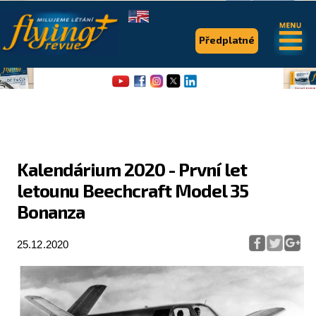
.
.
Předplatné
Kalendárium 2020 - První let
letounu Beechcraft Model 35
Flying Revue
Bonanza
Články
25.12.2020
Expedice
Pro piloty
Série & speciály