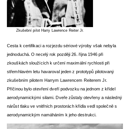
Zkušební pilot Harry Lawrence Reiter Jr.
Cesta k certifikaci a rozjezdu sériové výroby však nebyla
jednoduchá. O necelý rok později 26. října 1946 při
zkouškách sloužících k určení maximální rychlosti při
střemhlavém letu havaroval jeden z prototypů pilotovaný
zkušebním pilotem Harrym Lawrencem Reiterem Jr.
Příčinou bylo otevření dveří podvozku na jednom z křídel
aerodynamickými silami. Dveře zůstaly otevřeny a následný
nárůst tlaku ve vnitřních prostorách křídla vedl společně s
aerodynamickým namáháním k jeho destrukci.