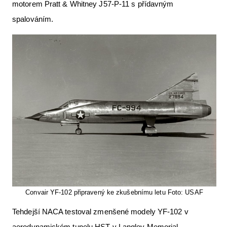
motorem Pratt & Whitney J57-P-11 s přídavným
spalováním.
Convair YF-102 připravený ke zkušebnímu letu Foto: USAF
Tehdejší NACA testoval zmenšené modely YF-102 v
aerodynamickém tunelu HST v Langley Memorial