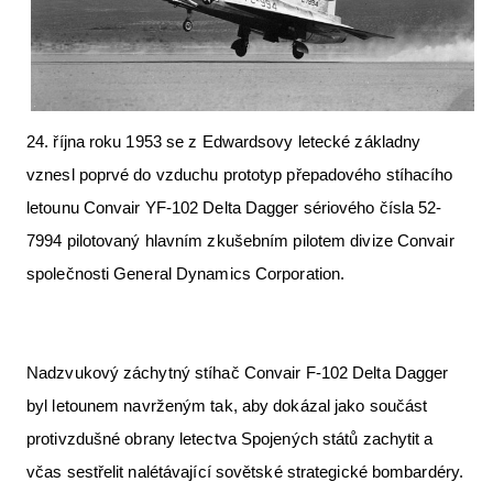
Letecká videa
Aktuální FR + archiv
Letecká muzea
24. října roku 1953 se z Edwardsovy letecké základny
VFR Communication app
vznesl poprvé do vzduchu prototyp přepadového stíhacího
The SAFE Guide app
letounu Convair YF-102 Delta Dagger sériového čísla 52-
7994 pilotovaný hlavním zkušebním pilotem divize Convair
Nabídky práce v letectví
společnosti General Dynamics Corporation.
Inzerujte s námi
E-SHOP
Nadzvukový záchytný stíhač Convair F-102 Delta Dagger
byl letounem navrženým tak, aby dokázal jako součást
protivzdušné obrany letectva Spojených států zachytit a
včas sestřelit nalétávající sovětské strategické bombardéry.