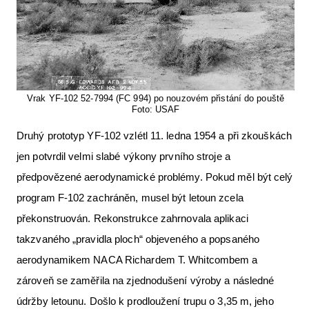
Vrak YF-102 52-7994 (FC 994) po nouzovém přistání do pouště
Foto: USAF
Druhý prototyp YF-102 vzlétl 11. ledna 1954 a při zkouškách
jen potvrdil velmi slabé výkony prvního stroje a
předpovězené aerodynamické problémy. Pokud měl být celý
program F-102 zachráněn, musel být letoun zcela
překonstruován. Rekonstrukce zahrnovala aplikaci
takzvaného „pravidla ploch“ objeveného a popsaného
aerodynamikem NACA Richardem T. Whitcombem a
zároveň se zaměřila na zjednodušení výroby a následné
údržby letounu. Došlo k prodloužení trupu o 3,35 m, jeho