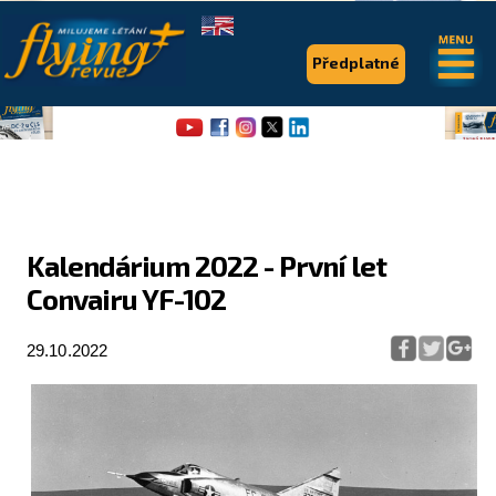
.
.
Předplatné
Kalendárium 2022 - První let
Convairu YF-102
Flying Revue
Články
29.10.2022
Expedice
Pro piloty
Série & speciály