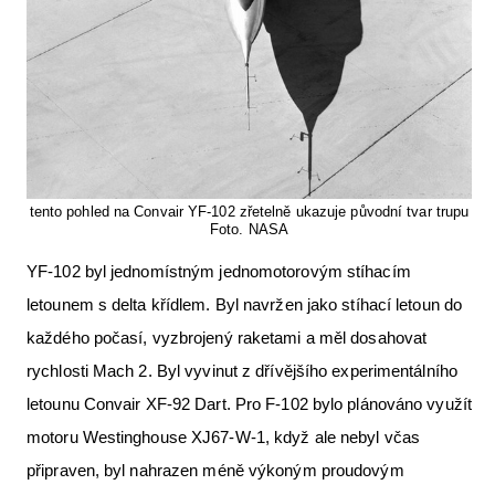
tento pohled na Convair YF-102 zřetelně ukazuje původní tvar trupu
Foto. NASA
YF-102 byl jednomístným jednomotorovým stíhacím
letounem s delta křídlem. Byl navržen jako stíhací letoun do
každého počasí, vyzbrojený raketami a měl dosahovat
rychlosti Mach 2. Byl vyvinut z dřívějšího experimentálního
letounu Convair XF-92 Dart. Pro F-102 bylo plánováno využít
motoru Westinghouse XJ67-W-1, když ale nebyl včas
připraven, byl nahrazen méně výkoným proudovým