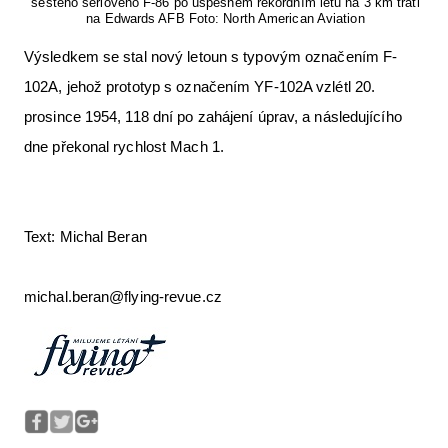
šestého sériového F-86 po úspěšném rekordním letu na 3 km trati
na Edwards AFB Foto: North American Aviation
Výsledkem se stal nový letoun s typovým označením F-
102A, jehož prototyp s označením YF-102A vzlétl 20.
prosince 1954, 118 dní po zahájení úprav, a následujícího
dne překonal rychlost Mach 1.
Text: Michal Beran
michal.beran@flying-revue.cz