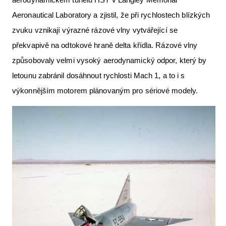
Aeronautical Laboratory a zjistil, že při rychlostech blízkých
zvuku vznikají výrazné rázové vlny vytvářející se
překvapivě na odtokové hraně delta křídla. Rázové vlny
způsobovaly velmi vysoký aerodynamický odpor, který by
letounu zabránil dosáhnout rychlosti Mach 1, a to i s
výkonnějším motorem plánovaným pro sériové modely.