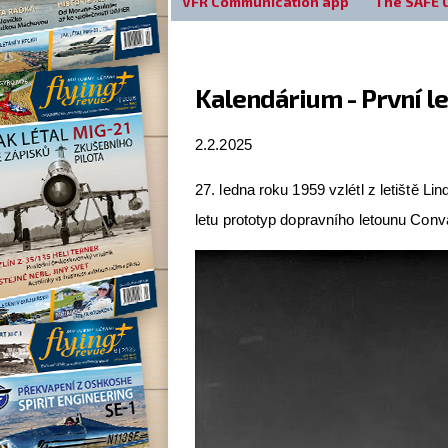
VFR Communication app
The SAFE 
Kalendárium - První l
2.2.2025
27. ledna roku 1959 vzlétl z letiště L
letu prototyp dopravního letounu Con