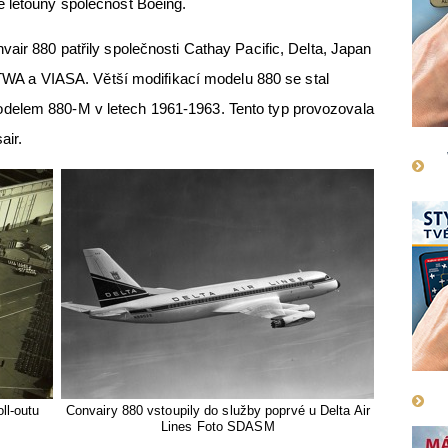
é letouny společnost Boeing.
air 880 patřily společnosti Cathay Pacific, Delta, Japan
, TWA a VIASA. Větší modifikací modelu 880 se stal
delem 880-M v letech 1961-1963. Tento typ provozovala
air.
ll-outu
Convairy 880 vstoupily do služby poprvé u Delta Air
Lines Foto SDASM