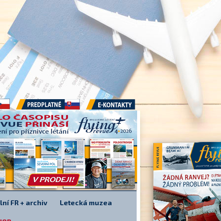
Předplatné
E-kontakty
lní FR + archiv
Letecká muzea