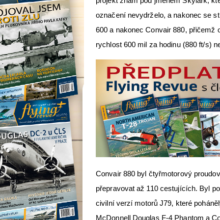
projekt znám pod jménem Skylark, kte
označení nevydrželo, a nakonec se st
600 a nakonec Convair 880, přičemž 
rychlost 600 mil za hodinu (880 ft/s) n
Convair 880 byl čtyřmotorový proudov
přepravovat až 110 cestujících. Byl 
civilní verzí motorů J79, které poháně
McDonnell Douglas F-4 Phantom a Con