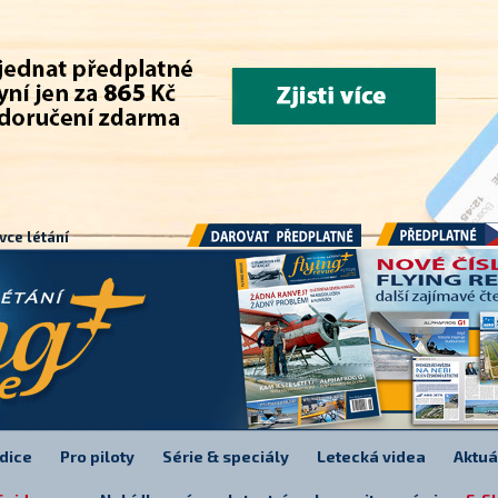
.
vce létání
Předplatné
Darovat předplatné
dice
Pro piloty
Série & speciály
Letecká videa
Aktuá