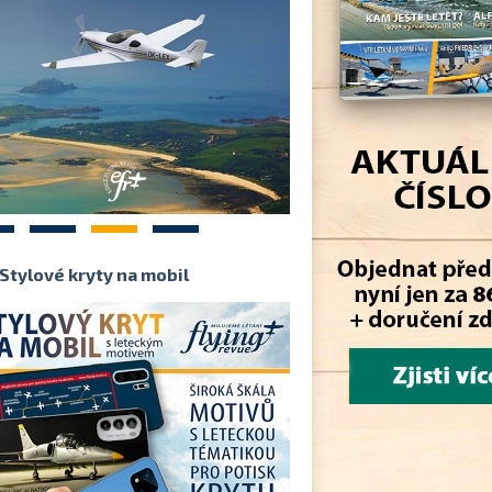
2
3
4
Stylové kryty na mobil