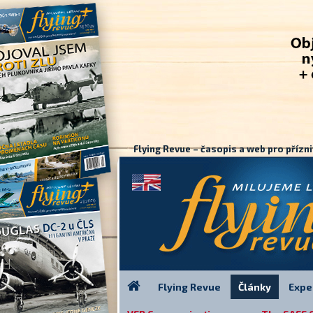
Flying Revue – časopis a web pro přízni
Flying Revue
Články
Expe