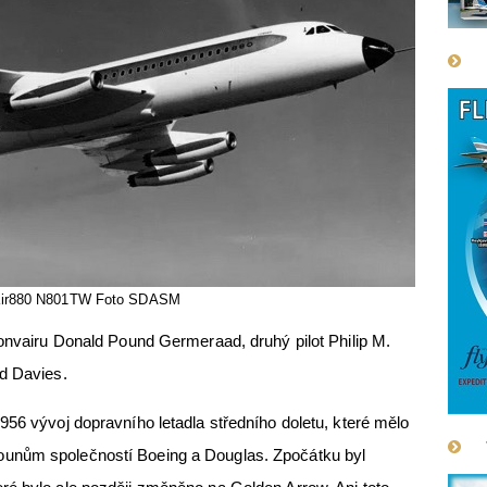
ir880 N801TW Foto SDASM
Convairu Donald Pound Germeraad, druhý pilot Philip M.
ud Davies.
956 vývoj dopravního letadla středního doletu, které mělo
unům společností Boeing a Douglas. Zpočátku byl