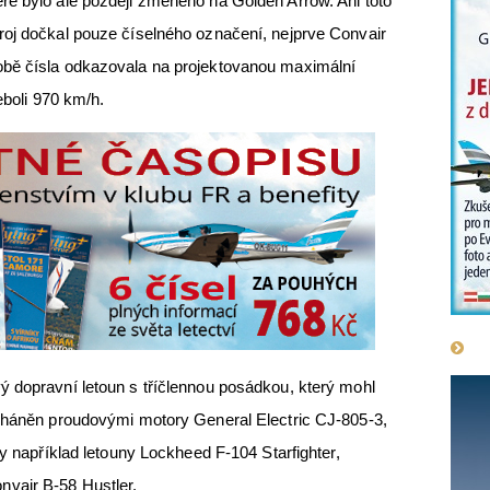
ré bylo ale později změněno na Golden Arrow. Ani toto
roj dočkal pouze číselného označení, nejprve Convair
obě čísla odkazovala na projektovanou maximální
eboli 970 km/h.
ý dopravní letoun s tříčlennou posádkou, který mohl
poháněn proudovými motory General Electric CJ-805-3,
ly například letouny Lockheed F-104 Starfighter,
vair B-58 Hustler.