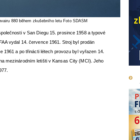
onvairu 880 během zkušebního letu Foto SDASM
polečnosti v San Diegu 15. prosince 1958 a typové
FAA vydal 14. července 1961. Stroj byl prodán
 1961 a po třinácti létech provozu byl vyřazen 14.
a mezinárodním letišti v Kansas City (MCI). Jeho
977.