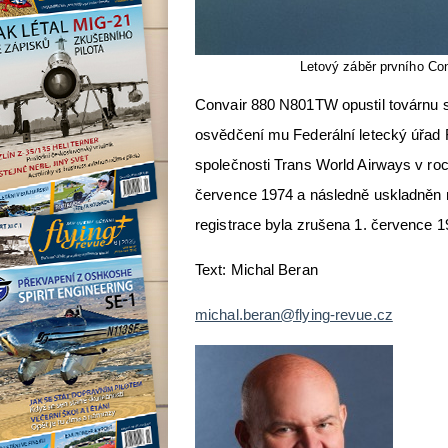
Letový záběr prvního C
Convair 880 N801TW opustil továrnu s
osvědčení mu Federální letecký úřad 
společnosti Trans World Airways v roce
července 1974 a následně uskladněn n
registrace byla zrušena 1. července 1
Text: Michal Beran
michal.beran@flying-revue.cz