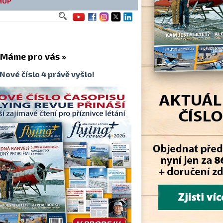
HOP
me pro vás »
Nové číslo 4 právě vyšlo!