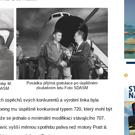
1
Posádka přijímá gratulace po úspěšném
ilip M.
zkušebním letu Foto SDASM
SDASM
h úspěchů svých konkurentů a výrobní linka byla
oeing mu úspěšně konkuroval typem 720, který mohl být
že se jednalo o minimální modifikaci stávajícího 707.
avíc vyšší měrnou spotřebu paliva než motory Pratt &