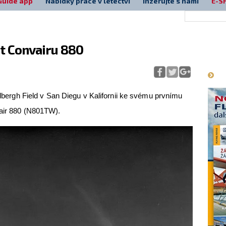
Guide app
Nabídky práce v letectví
Inzerujte s námi
E-S
et Convairu 880
Má
indbergh Field v San Diegu v Kalifornii ke svému prvnímu
vair 880 (N801TW).