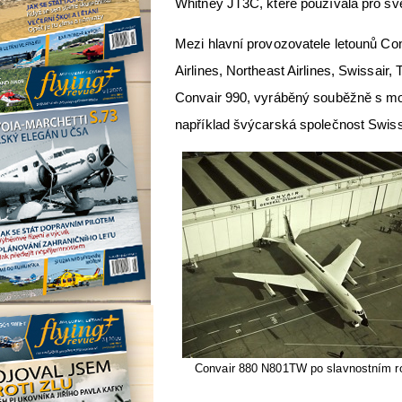
Whitney JT3C, které používala pro sv
Mezi hlavní provozovatele letounů Conv
Airlines, Northeast Airlines, Swissair
Convair 990, vyráběný souběžně s mo
například švýcarská společnost Swiss
Convair 880 N801TW po slavnostním ro