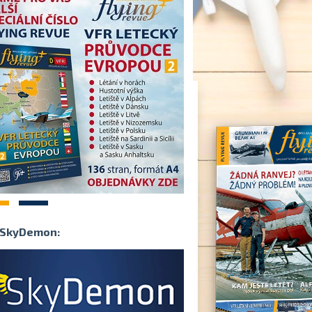
2
SkyDemon: