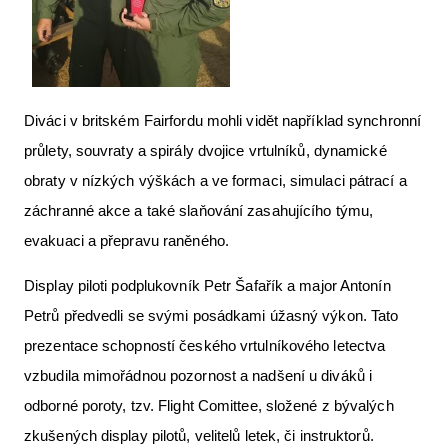
Diváci v britském Fairfordu mohli vidět například synchronní
průlety, souvraty a spirály dvojice vrtulníků, dynamické
obraty v nízkých výškách a ve formaci, simulaci pátrací a
záchranné akce a také slaňování zasahujícího týmu,
evakuaci a přepravu raněného.
Display piloti podplukovník Petr Šafařík a major Antonín
Petrů předvedli se svými posádkami úžasný výkon. Tato
prezentace schopností českého vrtulníkového letectva
vzbudila mimořádnou pozornost a nadšení u diváků i
odborné poroty, tzv. Flight Comittee, složené z bývalých
zkušených display pilotů, velitelů letek, či instruktorů.