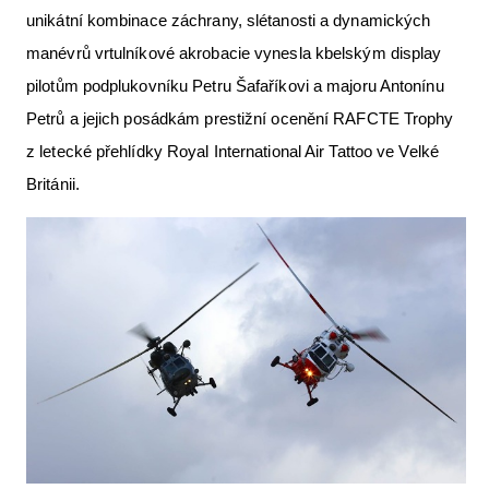
unikátní kombinace záchrany, slétanosti a dynamických
Letecká videa
manévrů vrtulníkové akrobacie vynesla kbelským display
Aktuální FR + archiv
pilotům podplukovníku Petru Šafaříkovi a majoru Antonínu
Letecká muzea
Petrů a jejich posádkám prestižní ocenění RAFCTE Trophy
z letecké přehlídky Royal International Air Tattoo ve Velké
VFR Communication app
Británii.
The SAFE Guide app
Nabídky práce v letectví
Inzerujte s námi
E-SHOP