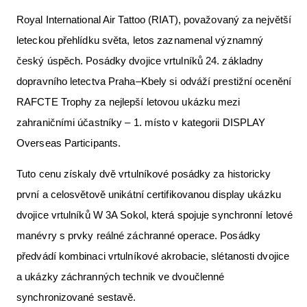
Royal International Air Tattoo (RIAT), považovaný za největší
leteckou přehlídku světa, letos zaznamenal významný
český úspěch. Posádky dvojice vrtulníků 24. základny
dopravního letectva Praha–Kbely si odváží prestižní ocenění
RAFCTE Trophy za nejlepší letovou ukázku mezi
zahraničními účastníky – 1. místo v kategorii DISPLAY
Overseas Participants.
Tuto cenu získaly dvě vrtulníkové posádky za historicky
první a celosvětově unikátní certifikovanou display ukázku
dvojice vrtulníků W 3A Sokol, která spojuje synchronní letové
manévry s prvky reálné záchranné operace. Posádky
předvádí kombinaci vrtulníkové akrobacie, slétanosti dvojice
a ukázky záchranných technik ve dvoučlenné
synchronizované sestavě.