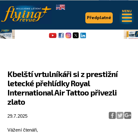
.
.
Předplatné
Kbelští vrtulníkáři si z prestižní
letecké přehlídky Royal
Flying Revue
International Air Tattoo přivezli
Články
zlato
Expedice
29.7.2025
Pro piloty
Vážení čtenáři,
Série & speciály