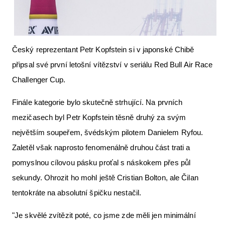
Letecká videa
Aktuální FR + archiv
Český reprezentant Petr Kopfstein si v japonské Chibě
Letecká muzea
připsal své první letošní vítězství v seriálu Red Bull Air Race
VFR Communication app
Challenger Cup.
The SAFE Guide app
Finále kategorie bylo skutečně strhující. Na prvních
Nabídky práce v letectví
mezičasech byl Petr Kopfstein těsně druhý za svým
Inzerujte s námi
největším soupeřem, švédským pilotem Danielem Ryfou.
Zaletěl však naprosto fenomenálně druhou část trati a
E-SHOP
pomyslnou cílovou pásku proťal s náskokem přes půl
sekundy. Ohrozit ho mohl ještě Cristian Bolton, ale Čilan
tentokráte na absolutní špičku nestačil.
"Je skvělé zvítězit poté, co jsme zde měli jen minimální