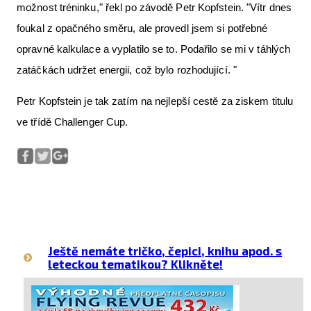
možnost tréninku," řekl po závodě Petr Kopfstein. "Vítr dnes
foukal z opačného směru, ale provedl jsem si potřebné
opravné kalkulace a vyplatilo se to. Podařilo se mi v táhlých
zatáčkách udržet energii, což bylo rozhodující. "
Petr Kopfstein je tak zatím na nejlepší cestě za ziskem titulu
ve třídě Challenger Cup.
Ještě nemáte tričko, čepici, knihu apod. s
leteckou tematikou? Klikněte!