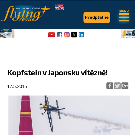
.
.
Předplatné
Kopfstein v Japonsku vítězně!
Flying Revue
17.5.2015
Články
Expedice
Pro piloty
Série & speciály