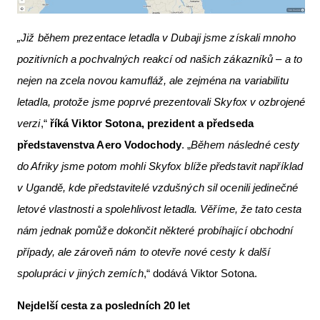
„Již během prezentace letadla v Dubaji jsme získali mnoho
pozitivních a pochvalných reakcí od našich zákazníků – a to
nejen na zcela novou kamufláž, ale zejména na variabilitu
letadla, protože jsme poprvé prezentovali Skyfox v ozbrojené
verzi
,“
říká Viktor Sotona,
prezident a předseda
představenstva Aero Vodochody
. „
Během následné cesty
do Afriky jsme potom mohli Skyfox blíže představit například
v Ugandě, kde představitelé vzdušných sil ocenili jedinečné
letové vlastnosti a spolehlivost letadla. Věříme, že tato cesta
nám jednak pomůže dokončit některé probíhající obchodní
případy, ale zároveň nám to otevře nové cesty k další
spolupráci v jiných zemích
,“ dodává Viktor Sotona.
Nejdelší cesta za posledních 20 let