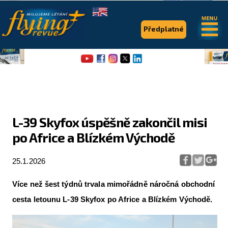
.
.
Předplatné
L-39 Skyfox úspěšně zakončil misi
po Africe a Blízkém Východě
Flying Revue
Články
25.1.2026
Expedice
Více než šest týdnů trvala mimořádně náročná obchodní
Pro piloty
cesta letounu L-39 Skyfox po Africe a Blízkém Východě.
Série & speciály