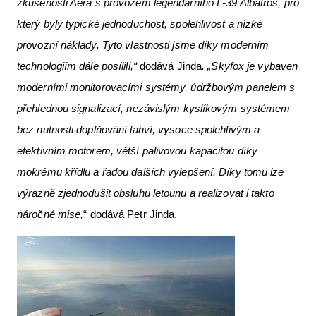
zkušenosti Aera s provozem legendárního L-39 Albatros, pro
který byly typické jednoduchost, spolehlivost a nízké
provozní náklady. Tyto vlastnosti jsme díky moderním
technologiím dále posílili,“
dodává Jinda
. „Skyfox je vybaven
moderními monitorovacími systémy, údržbovým panelem s
přehlednou signalizací, nezávislým kyslíkovým systémem
bez nutnosti doplňování lahví, vysoce spolehlivým a
efektivním motorem, větší palivovou kapacitou díky
mokrému křídlu a řadou dalších vylepšení. Díky tomu lze
výrazně zjednodušit obsluhu letounu a realizovat i takto
náročné mise,
“ dodává Petr Jinda.