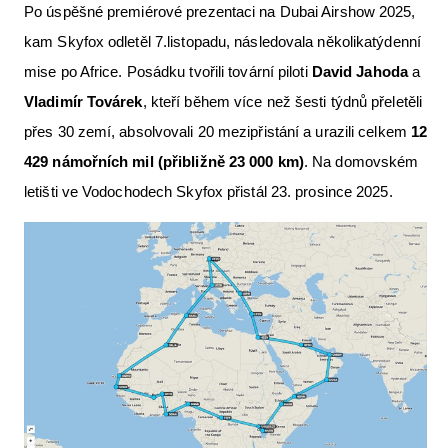
Po úspěšné premiérové prezentaci na Dubai Airshow 2025,
kam Skyfox odletěl 7.listopadu, následovala několikatýdenní
mise po Africe. Posádku tvořili tovární piloti
David Jahoda
a
Vladimír Továrek
, kteří během více než šesti týdnů přeletěli
přes 30 zemí, absolvovali 20 mezipřistání a urazili celkem
12
429 námořních mil (přibližně 23 000 km)
. Na domovském
letišti ve Vodochodech Skyfox přistál 23. prosince 2025.