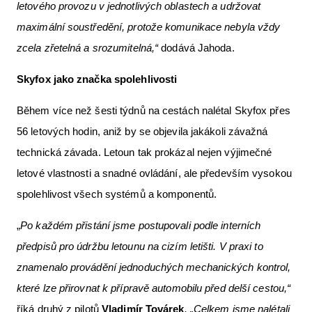
letového provozu v jednotlivých oblastech a udržovat
maximální soustředění, protože komunikace nebyla vždy
zcela zřetelná a srozumitelná,“
dodává Jahoda.
Skyfox jako značka spolehlivosti
Během více než šesti týdnů na cestách nalétal Skyfox přes
56 letových hodin, aniž by se objevila jakákoli závažná
technická závada. Letoun tak prokázal nejen výjimečné
letové vlastnosti a snadné ovládání, ale především vysokou
spolehlivost všech systémů a komponentů.
„
Po každém přistání jsme postupovali podle interních
předpisů pro údržbu letounu na cizím letišti. V praxi to
znamenalo provádění jednoduchých mechanických kontrol,
které lze přirovnat k přípravě automobilu před delší cestou,“
říká druhý z pilotů
Vladimír Továrek
. „Celkem jsme nalétali