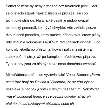
Samotná mise by nebyla možná bez továrních pilotů, kteří
se o letadlo starali nejen z hlediska pilotáže, ale i po
technické stránce. Na africké cestě je nedoprovázel
technický personál, jak bývá obvyklé. Vše zvládla pouze
dvoučlenná posádka, která musela připravovat letové plány,
řídit letoun a současně zajišťovat řadu dalších činností – od
kontroly letadla po příletu, tankování paliva, zajištění a
zabezpečení stroje až po kompletní předletovou přípravu.
Tyto úkony jsou za běžných okolností doménou techniků.
Mimořádnost celé mise vyzdvihl také Viktor Sotona: „
Jsem
nesmírně hrdý na Davida a Vladimíra, že se této výzvy
nezalekli, a naopak ji přijali s plným nasazením. Několikrát
museli posunout hranice své osobní odvahy, ať už při
přeletech nad rizikovými oblastmi, nebo při