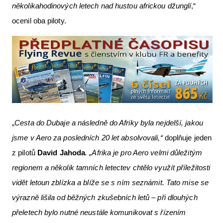
několikahodinových letech nad hustou africkou džunglí
,“
ocenil oba piloty.
„
Cesta do Dubaje a následně do Afriky byla nejdelší, jakou
jsme v Aero za posledních 20 let absolvovali,“
doplňuje jeden
z pilotů
David Jahoda
. „Afrika je pro Aero velmi důležitým
regionem a několik tamních letectev chtělo využít příležitosti
vidět letoun zblízka a blíže se s ním seznámit. Tato mise se
výrazně lišila od běžných zkušebních letů – při dlouhých
přeletech bylo nutné neustále komunikovat s řízením