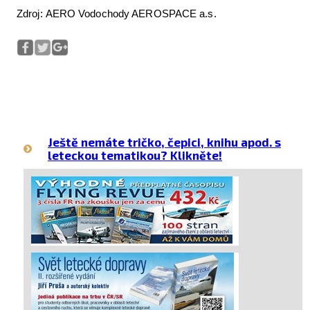
Zdroj: AERO Vodochody AEROSPACE a.s.
Ještě nemáte tričko, čepici, knihu apod. s
leteckou tematikou? Klikněte!