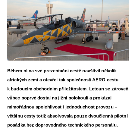
Letecká videa
Aktuální FR + archiv
Letecká muzea
VFR Communication app
The SAFE Guide app
Nabídky práce v letectví
Během ní na své prezentační cestě navštívil několik
Inzerujte s námi
afrických zemí a otevřel tak společnosti AERO cestu
k budoucím obchodním příležitostem. Letoun se zároveň
E-SHOP
vůbec poprvé dostal na jižní polokouli a prokázal
mimořádnou spolehlivost i jednoduchost provozu –
většinu cesty totiž absolvovala pouze dvoučlenná pilotní
posádka bez doprovodného technického personálu.