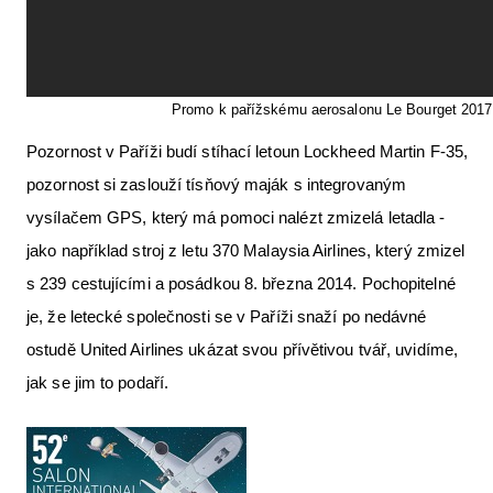
Promo k pařížskému aerosalonu Le Bourget 2017. 
Pozornost v Paříži budí stíhací letoun Lockheed Martin F-35,
pozornost si zaslouží tísňový maják s integrovaným
vysílačem GPS, který má pomoci nalézt zmizelá letadla -
jako například stroj z letu 370 Malaysia Airlines, který zmizel
s 239 cestujícími a posádkou 8. března 2014. Pochopitelné
je, že letecké společnosti se v Paříži snaží po nedávné
ostudě United Airlines ukázat svou přívětivou tvář, uvidíme,
jak se jim to podaří.