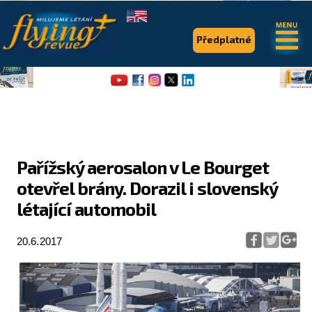
.
.
Předplatné
Pařížský aerosalon v Le Bourget
otevřel brány. Dorazil i slovenský
Flying Revue
létající automobil
Články
20.6.2017
Expedice
Pro piloty
Série & speciály