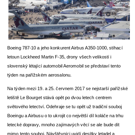
Letecká videa
Aktuální FR + archiv
Letecká muzea
VFR Communication app
Boeing 787-10 a jeho konkurent Airbus A350-1000, stíhací
The SAFE Guide app
letoun Lockheed Martin F-35, drony všech velikostí i
slovenský létající automobil Aeromobil se představí tento
Nabídky práce v letectví
týden na pařížském aerosalonu.
Inzerujte s námi
Na týden mezi 19. a 25. červnem 2017 se nejstarší pařížské
E-SHOP
letiště Le Bourget stává opět po dvou letech centrem
světového letectví. Odehraje se tu opět už tradiční souboj
Boeingu a Airbusu o to ukrojit co největší díl koláče na trhu
letecké dopravy, mnoho zajímavých věcí se ale bude dít
mimo tento souboj. Návštěvníci uvidí desítky letadel a