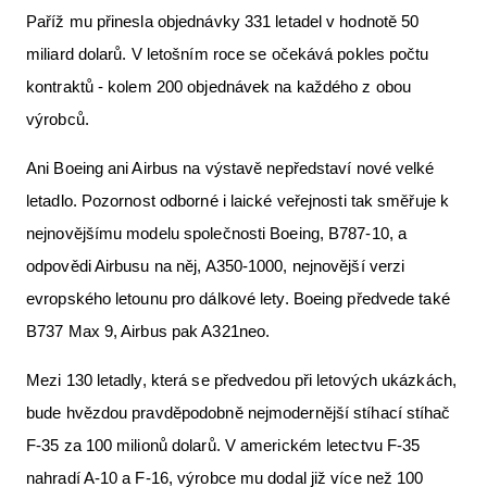
Paříž mu přinesla objednávky 331 letadel v hodnotě 50
miliard dolarů. V letošním roce se očekává pokles počtu
kontraktů - kolem 200 objednávek na každého z obou
výrobců.
Ani Boeing ani Airbus na výstavě nepředstaví nové velké
letadlo. Pozornost odborné i laické veřejnosti tak směřuje k
nejnovějšímu modelu společnosti Boeing, B787-10, a
odpovědi Airbusu na něj, A350-1000, nejnovější verzi
evropského letounu pro dálkové lety. Boeing předvede také
B737 Max 9, Airbus pak A321neo.
Mezi 130 letadly, která se předvedou při letových ukázkách,
bude hvězdou pravděpodobně nejmodernější stíhací stíhač
F-35 za 100 milionů dolarů. V americkém letectvu F-35
nahradí A-10 a F-16, výrobce mu dodal již více než 100