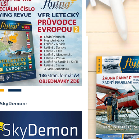
2
SkyDemon: