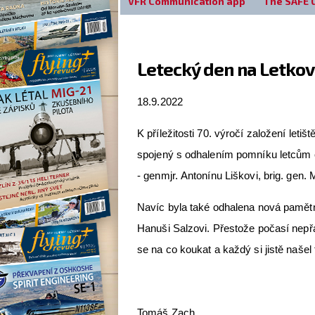
VFR Communication app
The SAFE 
Letecký den na Letkov
18.9.2022
K příležitosti 70. výročí založení leti
spojený s odhalením pomníku letcům 
- genmjr. Antonínu Liškovi, brig. gen.
Navíc byla také odhalena nová pamě
Hanuši Salzovi. Přestože počasí nepřá
se na co koukat a každý si jistě našel 
Tomáš Zach