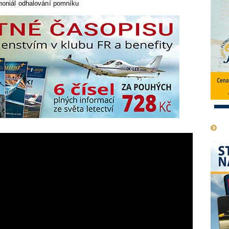
oniál odhalování pomníku
1