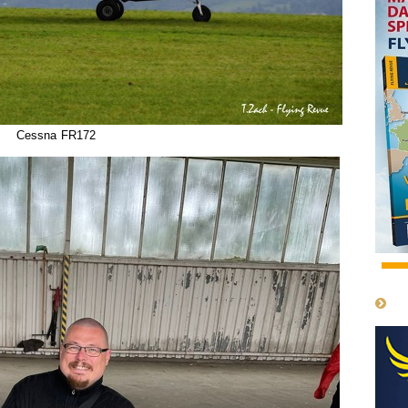
Cessna FR172
1