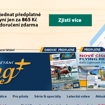
.
vce létání
Předplatné
Darovat předplatné
dice
Pro piloty
Série & speciály
Letecká videa
Aktuá