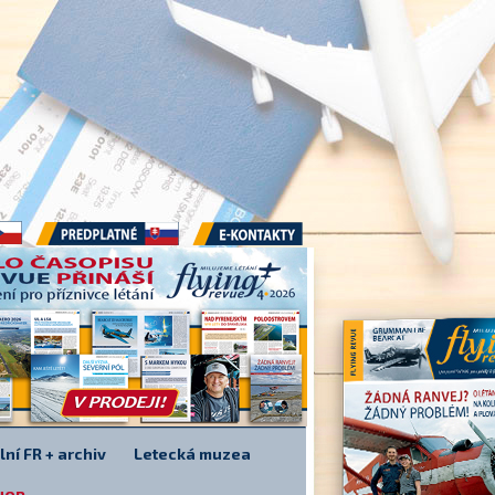
Předplatné
E-kontakty
lní FR + archiv
Letecká muzea