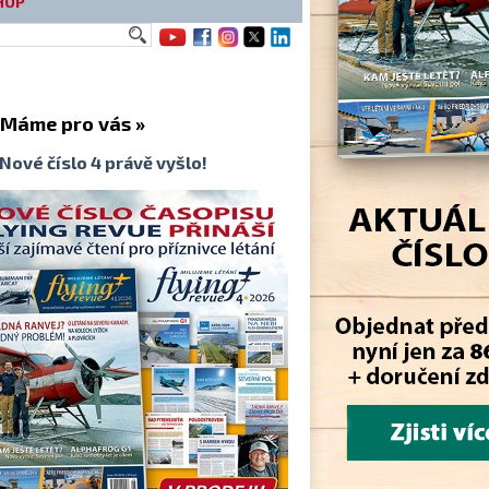
HOP
me pro vás »
Nové číslo 4 právě vyšlo!