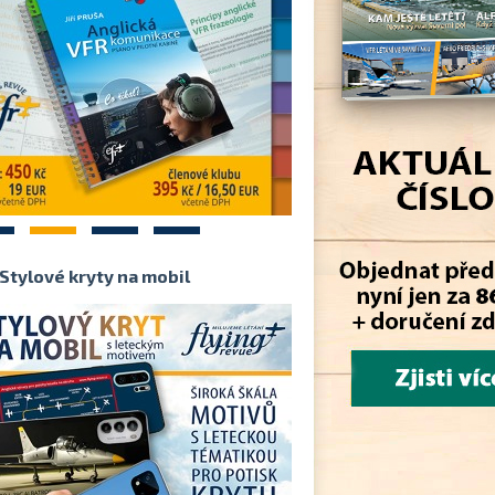
2
3
4
Stylové kryty na mobil