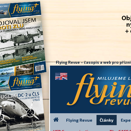
Flying Revue – časopis a web pro přízni
Flying Revue
Články
Expe