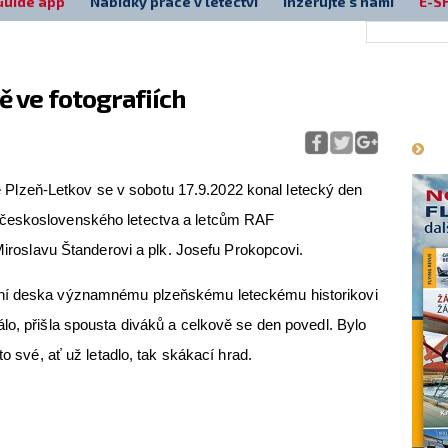
Guide app
Nabídky práce v letectví
Inzerujte s námi
E-S
ě ve fotografiích
Má
ště Plzeň-Letkov se v sobotu 17.9.2022 konal letecký den
československého letectva a letcům RAF
 Miroslavu Štanderovi a plk. Josefu Prokopcovi.
tní deska významnému plzeňskému leteckému historikovi
lo, přišla spousta diváků a celkově se den povedl. Bylo
to své, ať už letadlo, tak skákací hrad.