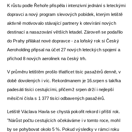
K růstu podle Řehoře přispěla i intenzivní jednání s leteckými
dopravci a nový program slevových pobídek, kterým letiště
aktivně motivovalo stávající partnery k otevírání nových
destinací a nasazování větších letadel. Zároveň se podařilo
do Prahy přilákat nové dopravce - za loňský rok si Český
Aeroholding připsal na účet 27 nových leteckých spojení a
příchod 8 nových aerolinek na český trh.
V průměru letištěm prošlo třiatřicet tisíc pasažérů denně, v
době dovolených i víc. Rekordmanem je 16.srpen s takřka
padesáti tisíci cestujícími, přičemž srpen drží i nejlepší
měsíční čísla s 1 377 tisíci odbavených pasažérů.
Letiště Václava Havla se chystá pokořit rekord i příští rok.
"Nárůst počtu cestujících očekáváme i v tomto roce, mohl
by se pohybovat okolo 5 %. Pokud výsledky v rámci roku