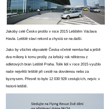
Letecká videa
Aktuální FR + archiv
Letecká muzea
Jakoby celé Česko prošlo v roce 2015 Letištěm Václava
VFR Communication app
Havla. Letiště slaví rekord a chystá se na další.
The SAFE Guide app
Jako by všichni obyvatelé Česka včetně nemluvňat a ještě
Nabídky práce v letectví
dva miliony k tomu prošly za loňský rok některou z
Inzerujte s námi
odletových bran Letiště Praha. Tolik lidí v roce 2015 využilo
naše největší letiště při cestě na dovolenou nebo za
E-SHOP
byznysem. Přesně to bylo 12 030 928 cestujících, nejvíc v
historii letiště.