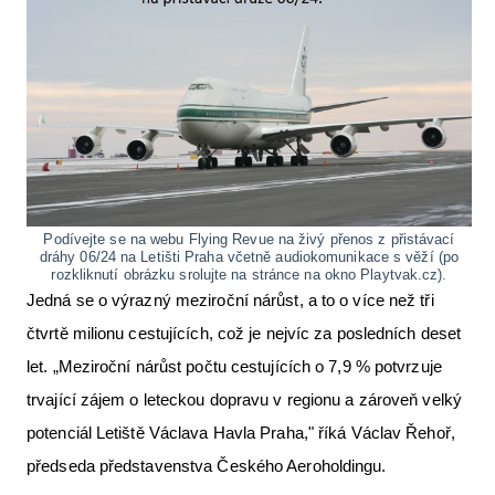
Podívejte se na webu Flying Revue na živý přenos z přistávací
dráhy 06/24 na Letišti Praha včetně audiokomunikace s věží (po
rozkliknutí obrázku srolujte na stránce na okno Playtvak.cz).
Jedná se o výrazný meziroční nárůst, a to o více než tři
čtvrtě milionu cestujících, což je nejvíc za posledních deset
let. „Meziroční nárůst počtu cestujících o 7,9 % potvrzuje
trvající zájem o leteckou dopravu v regionu a zároveň velký
potenciál Letiště Václava Havla Praha," říká Václav Řehoř,
předseda představenstva Českého Aeroholdingu.