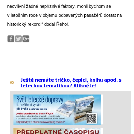
neovlivní žádné nepříznivé faktory, mohli bychom se
v letošním roce v objemu odbavených pasažérů dostat na
historický rekord,“ dodal Řehoř.
Ještě nemáte tričko, čepici, knihu apod. s
leteckou tematikou? Klikněte!