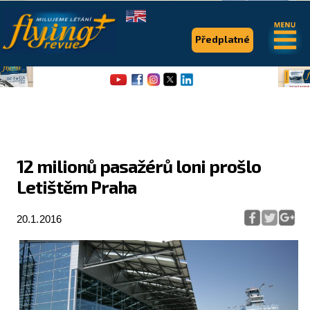
.
.
Předplatné
12 milionů pasažérů loni prošlo
Letištěm Praha
Flying Revue
Články
20.1.2016
Expedice
Pro piloty
Série & speciály