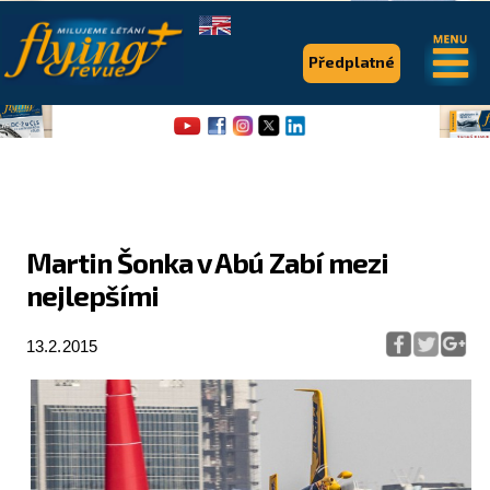
.
.
Předplatné
Martin Šonka v Abú Zabí mezi
nejlepšími
Flying Revue
Články
13.2.2015
Expedice
Pro piloty
Série & speciály