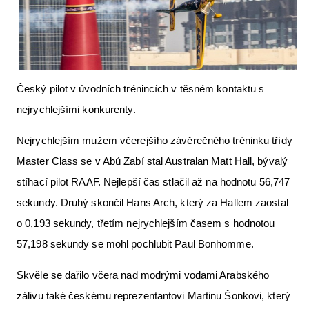
Letecká videa
Aktuální FR + archiv
Letecká muzea
Český pilot v úvodních trénincích v těsném kontaktu s
VFR Communication app
nejrychlejšími konkurenty.
The SAFE Guide app
Nejrychlejším mužem včerejšího závěrečného tréninku třídy
Nabídky práce v letectví
Master Class se v Abú Zabí stal Australan Matt Hall, bývalý
Inzerujte s námi
stíhací pilot RAAF. Nejlepší čas stlačil až na hodnotu 56,747
sekundy. Druhý skončil Hans Arch, který za Hallem zaostal
E-SHOP
o 0,193 sekundy, třetím nejrychlejším časem s hodnotou
57,198 sekundy se mohl pochlubit Paul Bonhomme.
Skvěle se dařilo včera nad modrými vodami Arabského
zálivu také českému reprezentantovi Martinu Šonkovi, který