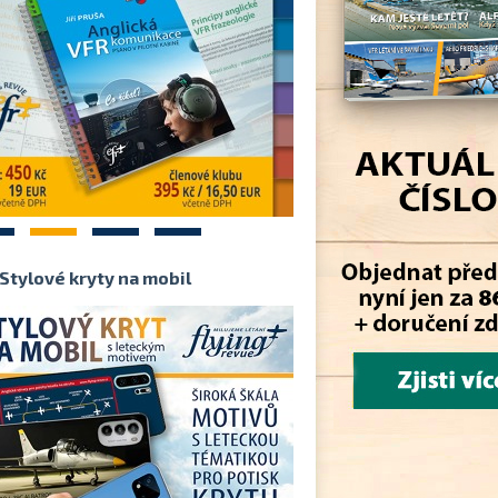
2
3
4
Stylové kryty na mobil