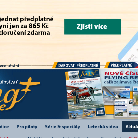
.
vce létání
Předplatné
Darovat předplatné
dice
Pro piloty
Série & speciály
Letecká videa
Aktuá