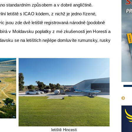
no standardním způsobem a v dobré angličtině.
lní letiště s ICAO kódem, z nichž je jedno řízené,
íc jsou zde dvě letiště registrovaná národně (podobně
ybírá v Moldavsku poplatky z mé zkušenosti jen Horesti a
davsku se na letištích nejlépe domluvíte rumunsky, rusky
1
letiště Hincesti