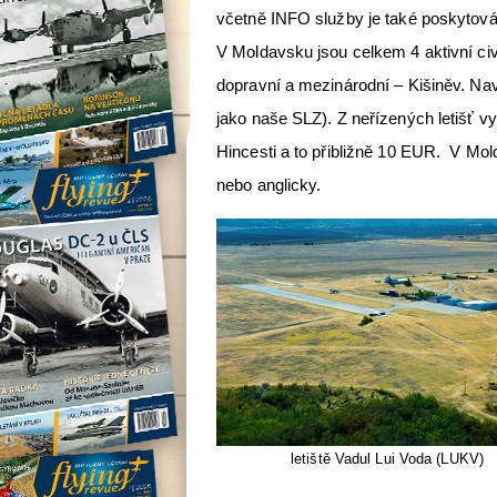
včetně INFO služby je také poskytová
V Moldavsku jsou celkem 4 aktivní civi
dopravní a mezinárodní – Kišiněv. Nav
jako naše SLZ). Z neřízených letišť v
Hincesti a to přibližně 10 EUR. V Mol
nebo anglicky.
letiště Vadul Lui Voda (LUKV)