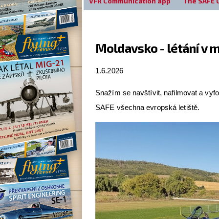
VFR Communication app
The SAFE 
Moldavsko - létání v
1.6.2026
Snažím se navštívit, nafilmovat a vyf
SAFE všechna evropská letiště.