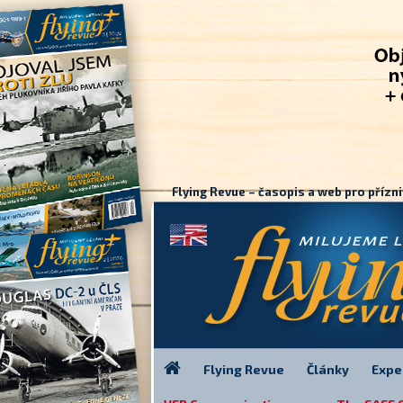
Flying Revue – časopis a web pro přízni
Flying Revue
Články
Expe