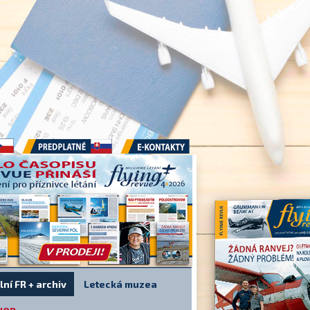
Předplatné
E-kontakty
lní FR + archiv
Letecká muzea