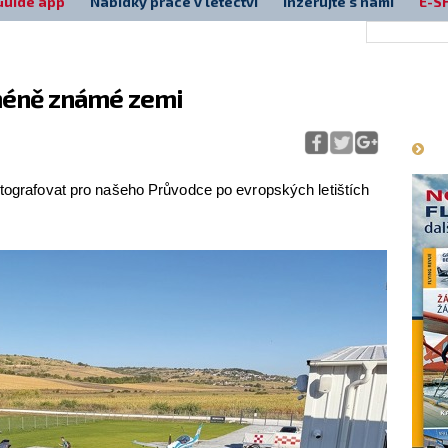
Guide app
Nabídky práce v letectví
Inzerujte s námi
E-S
 méně známé zemi
Má
otografovat pro našeho Průvodce po evropských letištích