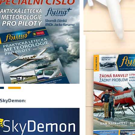
2
SkyDemon: