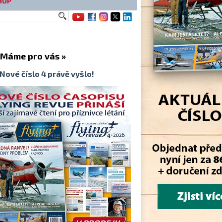
HOP
me pro vás »
Nové číslo 4 právě vyšlo!