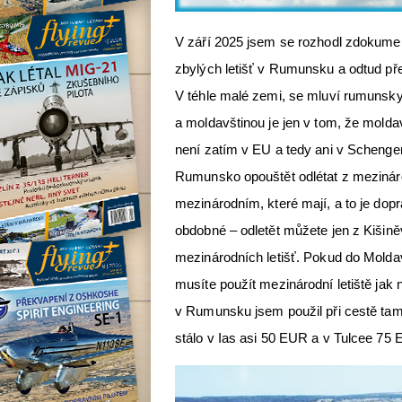
V září 2025 jsem se rozhodl zdokumen
zbylých letišť v Rumunsku a odtud př
V téhle malé zemi, se mluví rumunsky
a moldavštinou je jen v tom, že mold
není zatím v EU a tedy ani v Schenge
Rumunsko opouštět odlétat z mezináro
mezinárodním, které mají, a to je dopr
obdobné – odletět můžete jen z Kišin
mezinárodních letišť. Pokud do Moldavs
musíte použít mezinárodní letiště jak n
v Rumunsku jsem použil při cestě tam 
stálo v Ias asi 50 EUR a v Tulcee 75 