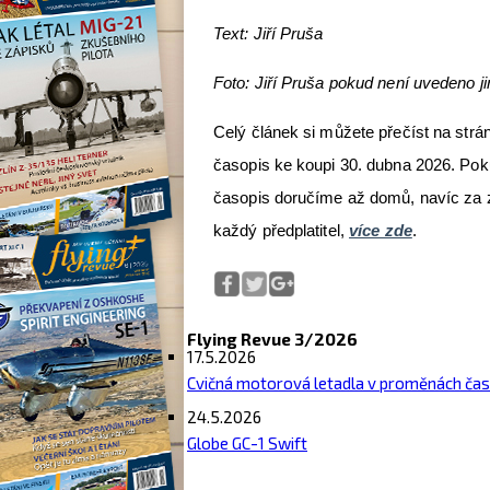
Text: Jiří Pruša
Foto: Jiří Pruša pokud není uvedeno j
Celý článek si můžete přečíst na strá
časopis ke koupi 30. dubna 2026. Pok
časopis doručíme až domů, navíc za
každý předplatitel,
více zde
.
Flying Revue 3/2026
17.5.2026
Cvičná motorová letadla v proměnách ča
24.5.2026
Globe GC-1 Swift