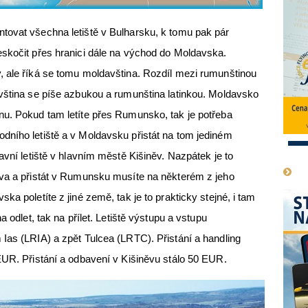
tovat všechna letiště v Bulharsku, k tomu pak pár
eskočit přes hranici dále na východ do Moldavska.
, ale říká se tomu moldavština. Rozdíl mezi rumunštinou
avština se píše azbukou a rumunština latinkou. Moldavsko
nu. Pokud tam letíte přes Rumunsko, tak je potřeba
dního letiště a v Moldavsku přistát na tom jediném
1
avní letiště v hlavním městě Kišiněv. Nazpátek je to
ěva a přistát v Rumunsku musíte na některém z jeho
ka poletíte z jiné země, tak je to prakticky stejné, i tam
a odlet, tak na přílet. Letiště výstupu a vstupu
Ias (LRIA) a zpět Tulcea (LRTC). Přistání a handling
EUR. Přistání a odbavení v Kišiněvu stálo 50 EUR.