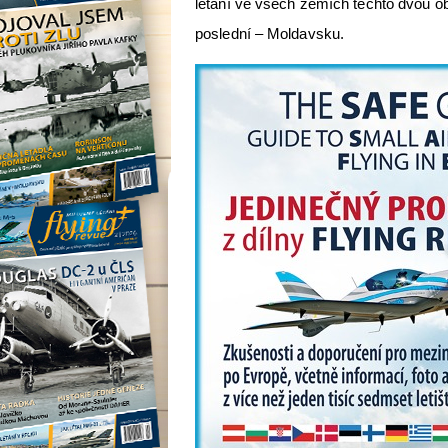
létání ve všech zemích těchto dvou obl
poslední – Moldavsku.