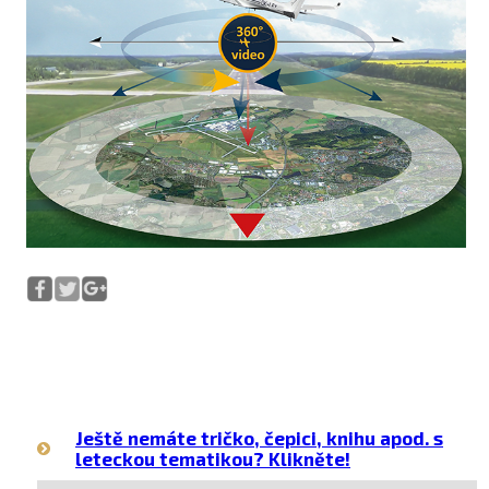
Ještě nemáte tričko, čepici, knihu apod. s
leteckou tematikou? Klikněte!