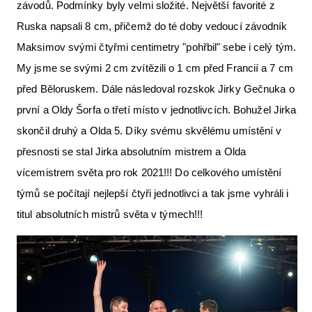
závodů. Podmínky byly velmi složité. Největší favorité z
Ruska napsali 8 cm, přičemž do té doby vedoucí závodník
Maksimov svými čtyřmi centimetry "pohřbil" sebe i celý tým.
My jsme se svými 2 cm zvítězili o 1 cm před Francií a 7 cm
před Běloruskem. Dále následoval rozskok Jirky Gečnuka o
první a Oldy Šorfa o třetí místo v jednotlivcích. Bohužel Jirka
skončil druhý a Olda 5. Díky svému skvělému umístění v
přesnosti se stal Jirka absolutním mistrem a Olda
vícemistrem světa pro rok 2021!!! Do celkového umístění
týmů se počítají nejlepší čtyři jednotlivci a tak jsme vyhráli i
titul absolutních mistrů světa v týmech!!!