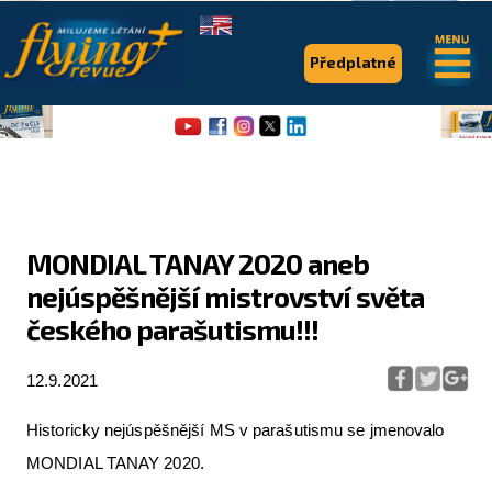
.
.
Předplatné
MONDIAL TANAY 2020 aneb
nejúspěšnější mistrovství světa
Flying Revue
českého parašutismu!!!
Články
12.9.2021
Expedice
Pro piloty
Historicky nejúspěšnější MS v parašutismu se jmenovalo
MONDIAL TANAY 2020.
Série & speciály