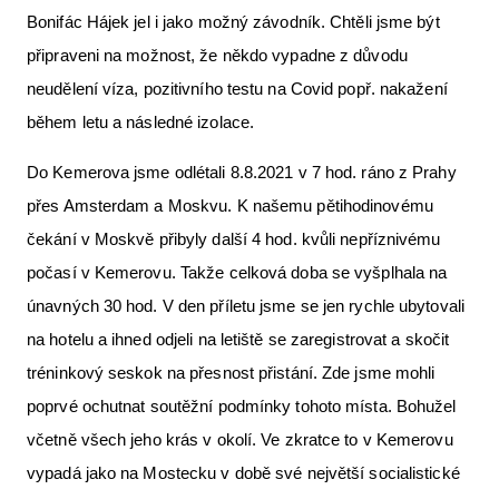
Bonifác Hájek jel i jako možný závodník. Chtěli jsme být
připraveni na možnost, že někdo vypadne z důvodu
neudělení víza, pozitivního testu na Covid popř. nakažení
během letu a následné izolace.
Do Kemerova jsme odlétali 8.8.2021 v 7 hod. ráno z Prahy
přes Amsterdam a Moskvu. K našemu pětihodinovému
čekání v Moskvě přibyly další 4 hod. kvůli nepříznivému
počasí v Kemerovu. Takže celková doba se vyšplhala na
únavných 30 hod. V den příletu jsme se jen rychle ubytovali
na hotelu a ihned odjeli na letiště se zaregistrovat a skočit
tréninkový seskok na přesnost přistání. Zde jsme mohli
poprvé ochutnat soutěžní podmínky tohoto místa. Bohužel
včetně všech jeho krás v okolí. Ve zkratce to v Kemerovu
vypadá jako na Mostecku v době své největší socialistické