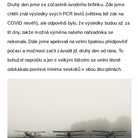
Druhý den jsme se zúčastnili úvodního brífinku. Zde jsme
chtěli znát výsledky svých PCR testů (většina lidí zde na
COVID nevěří), ale odpovědí bylo, že výsledky budou až za
tři dny, takže možná výměna našeho náhradníka se
nekonala. Dále jsme apelovali na velmi špatnou předpověď
počasí a možnosti začít závodit již druhý den od rána. To
bohužel neprošlo a jen s velkým štěstím se velmi těsně
odskákala povinná minima seskoků v obou disciplínách.