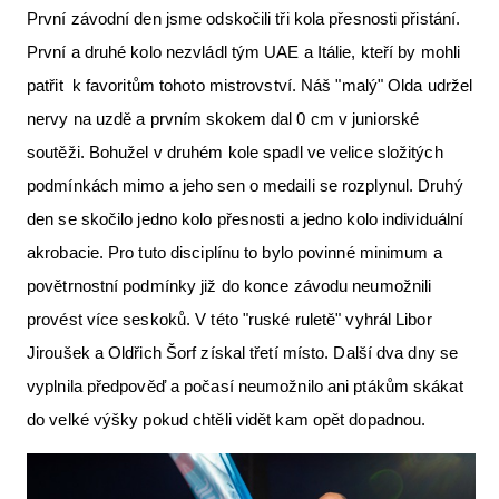
První závodní den jsme odskočili tři kola přesnosti přistání.
První a druhé kolo nezvládl tým UAE a Itálie, kteří by mohli
patřit k favoritům tohoto mistrovství. Náš "malý" Olda udržel
nervy na uzdě a prvním skokem dal 0 cm v juniorské
soutěži. Bohužel v druhém kole spadl ve velice složitých
podmínkách mimo a jeho sen o medaili se rozplynul. Druhý
den se skočilo jedno kolo přesnosti a jedno kolo individuální
akrobacie. Pro tuto disciplínu to bylo povinné minimum a
povětrnostní podmínky již do konce závodu neumožnili
provést více seskoků. V této "ruské ruletě" vyhrál Libor
Jiroušek a Oldřich Šorf získal třetí místo. Další dva dny se
vyplnila předpověď a počasí neumožnilo ani ptákům skákat
do velké výšky pokud chtěli vidět kam opět dopadnou.