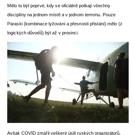
Mělo to být poprvé, kdy se oficiálně potkají všechny
Letecká videa
disciplíny na jednom místě a v jednom termínu. Pouze
Aktuální FR + archiv
Paraski (kombinace lyžování a přesnosti přistání) mělo (z
Letecká muzea
logických důvodů) být až v prosinci.
VFR Communication app
The SAFE Guide app
Nabídky práce v letectví
Inzerujte s námi
E-SHOP
Avšak COVID zmařil veškeré úsilí ruských organizátorů.