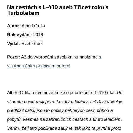
Na cestách s L-410 aneb Třicet roků s
Turboletem
Autor:
Albert Orlita
Rok vydání:
2019
Vydal:
Svět křídel
Pozor: Až do vyprodání zásob knihu nabízíme
s
vlastnoručním podpisem autora
!
Albert Orlita o své nové knize o jeho létání s L-410 říká:
Po
vlídném přijetí mojí první knížky o létání s L-410 si dovoluji
předložit další, jsou to popisy některých cest, příhod a
pobytů, vesměs na zahraničních cestách s tímto letadlem.
Věřím, že i tato publikace zaujme, tak jako ta první a proto