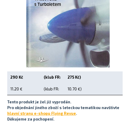
Letecká videa
Aktuální FR + archiv
Letecká muzea
VFR Communication app
The SAFE Guide app
Nabídky práce v letectví
290 Kč
(klub FR:
275 Kč)
Inzerujte s námi
11.20 €
(klub FR:
10.70 €)
E-SHOP
Tento produkt je žel již vyprodán.
Pro objednání jiného zboží s leteckou tematikou navštivte
hlavní stranu e-shopu Flying Revue
.
Děkujeme za pochopení.