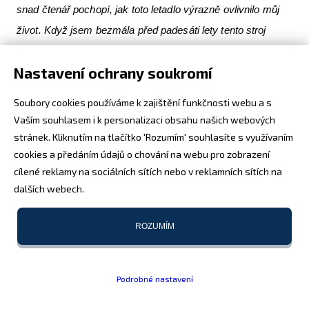
snad čtenář pochopí, jak toto letadlo výrazně ovlivnilo můj
život. Když jsem bezmála před padesáti lety tento stroj
poprvé spatřil, vůbec jsem netušil, kolik letových hodin mi
Nastavení ochrany soukromí
bude souzeno v jeho kokpitu strávit ve vzduchu, mnohdy
tisíce kilometrů od domova. Vzpomínky na tuto dobu jsou
Soubory cookies používáme k zajištění funkčnosti webu a s
stále živé a doufám, že snad ještě nějakou stránku napíšu.
Vaším souhlasem i k personalizaci obsahu našich webových
Fotografie a poznámky za letu jsem si dělal vždycky, ale
stránek. Kliknutím na tlačítko 'Rozumím' souhlasíte s využívaním
nikdy by mne nenapadlo, že se najde tolik čtenářů, které to
cookies a předáním údajů o chování na webu pro zobrazení
cílené reklamy na sociálních sítích nebo v reklamních sítích na
bude zajímat…
dalších webech.
ROZUMÍM
Podrobné nastavení