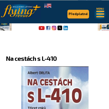
.
.
Předplatné
Na cestách s L-410
Flying Revue
Články
Expedice
Pro piloty
Série & speciály