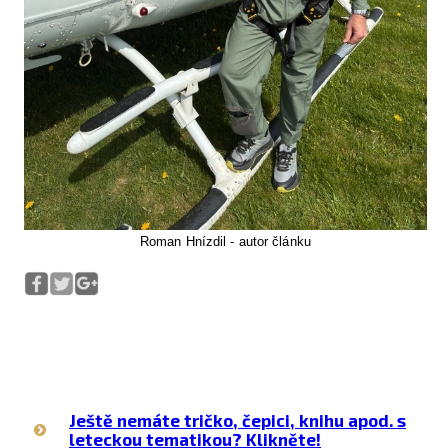
Roman Hnízdil - autor článku
Ještě nemáte tričko, čepici, knihu apod. s
leteckou tematikou? Klikněte!