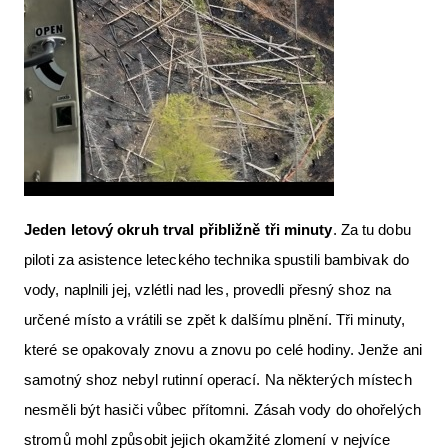
Jeden letový okruh trval př
ibli
žně tři minuty
. Za tu dobu
piloti za asistence leteckého technika spustili bambivak do
vody, naplnili jej, vzlétli nad les, provedli přesný shoz na
určené místo a vrátili se zpět k dalšímu plnění. Tři minuty,
které se opakovaly znovu a znovu po celé hodiny. Jenže ani
samotný shoz nebyl rutinní operací. Na některých místech
nesměli být hasiči vůbec přítomni. Zásah vody do ohořelých
stromů mohl způsobit jejich okamžité zlomení v nejvíce