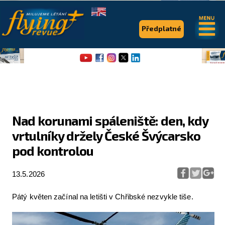
.
.
Předplatné
Nad korunami spáleniště: den, kdy
vrtulníky držely České Švýcarsko
Flying Revue
pod kontrolou
Články
13.5.2026
Expedice
Pro piloty
Pátý květen začínal na letišti v Chřibské nezvykle tiše.
Série & speciály