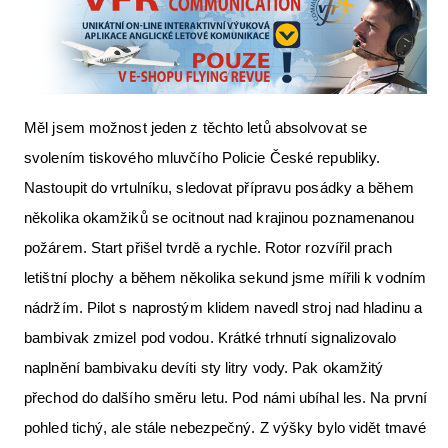
Měl jsem možnost jeden z těchto letů absolvovat se
svolením tiskového mluvčího Policie České republiky.
Nastoupit do vrtulníku, sledovat přípravu posádky a během
několika okamžiků se ocitnout nad krajinou poznamenanou
požárem. Start přišel tvrdě a rychle. Rotor rozvířil prach
letištní plochy a během několika sekund jsme mířili k vodním
nádržím. Pilot s naprostým klidem navedl stroj nad hladinu a
bambivak zmizel pod vodou. Krátké trhnutí signalizovalo
naplnění bambivaku devíti sty litry vody. Pak okamžitý
přechod do dalšího směru letu. Pod námi ubíhal les. Na první
pohled tichý, ale stále nebezpečný. Z výšky bylo vidět tmavé