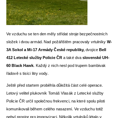
Ve vzduchu se ten den měly střídat stroje bezpečnostních
složek i dvou armád. Nad požářištěm pracovaly vrtulníky
W-
3A Sokol a Mi-17 Armády Česk
é
republiky,
dvojice
Bell
412 Leteck
é
slu
žby Policie ČR
a také dva
slovensk
é
UH-
60 Black Hawk
. Každý z nich nesl pod trupem bambivak
řádově s tisíci litry vody.
Ještě před startem proběhla důležitá část celé operace.
Letový velitel plukovník Tomáš Vlasák z Letecké služby
Policie ČR určil společnou frekvenci, na které spolu piloti
komunikovali během celého nasazení. Ve vzduchu totiž
nebyl prostor pro improvizaci. Několik vrtulníků létalo v