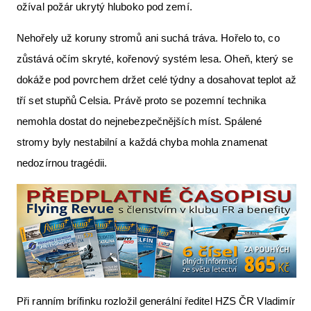
ožíval požár ukrytý hluboko pod zemí.
Nehořely už koruny stromů ani suchá tráva. Hořelo to, co
zůstává očím skryté, kořenový systém lesa. Oheň, který se
dokáže pod povrchem držet celé týdny a dosahovat teplot až
tří set stupňů Celsia. Právě proto se pozemní technika
nemohla dostat do nejnebezpečnějších míst. Spálené
stromy byly nestabilní a každá chyba mohla znamenat
nedozírnou tragédii.
Při ranním brífinku rozložil generální ředitel HZS ČR Vladimír