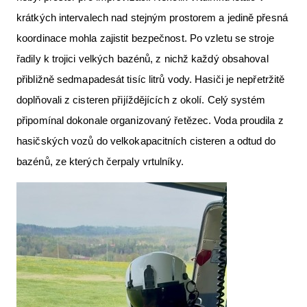
krátkých intervalech nad stejným prostorem a jedině přesná
koordinace mohla zajistit bezpečnost. Po vzletu se stroje
řadily k trojici velkých bazénů, z nichž každý obsahoval
přibližně sedmapadesát tisíc litrů vody. Hasiči je nepřetržitě
doplňovali z cisteren přijíždějících z okolí. Celý systém
připomínal dokonale organizovaný řetězec. Voda proudila z
hasičských vozů do velkokapacitních cisteren a odtud do
bazénů, ze kterých čerpaly vrtulníky.