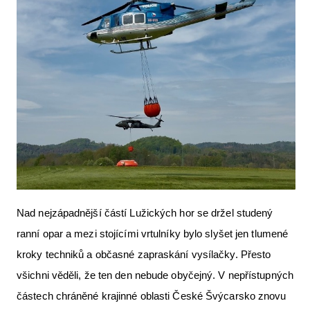
Letecká videa
Aktuální FR + archiv
Letecká muzea
VFR Communication app
The SAFE Guide app
Nabídky práce v letectví
Inzerujte s námi
E-SHOP
Nad nejzápadnější částí Lužických hor se držel studený
ranní opar a mezi stojícími vrtulníky bylo slyšet jen tlumené
kroky techniků a občasné zapraskání vysílačky. Přesto
všichni věděli, že ten den nebude obyčejný. V nepřístupných
částech chráněné krajinné oblasti České Švýcarsko znovu