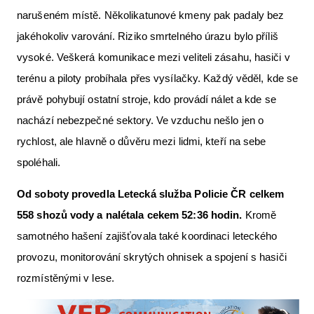
narušeném místě. Několikatunové kmeny pak padaly bez
jakéhokoliv varování. Riziko smrtelného úrazu bylo příliš
vysoké. Veškerá komunikace mezi veliteli zásahu, hasiči v
terénu a piloty probíhala přes vysílačky. Každý věděl, kde se
právě pohybují ostatní stroje, kdo provádí nálet a kde se
nachází nebezpečné sektory. Ve vzduchu nešlo jen o
rychlost, ale hlavně o důvěru mezi lidmi, kteří na sebe
spoléhali.
Od soboty provedla Letecká
slu
žba Policie ČR celkem
558 shozů vody a nal
é
tala cekem 52:36 hodin.
Kromě
samotného hašení zajišťovala také koordinaci leteckého
provozu, monitorování skrytých ohnisek a spojení s hasiči
rozmístěnými v lese.