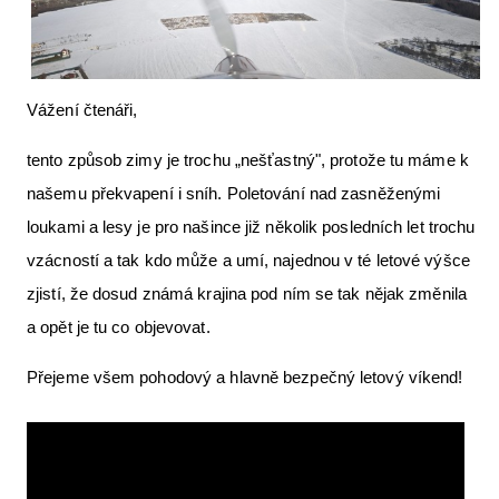
Letecká videa
Aktuální FR + archiv
Vážení čtenáři,
Letecká muzea
VFR Communication app
tento způsob zimy je trochu „nešťastný", protože tu máme k
našemu překvapení i sníh. Poletování nad zasněženými
The SAFE Guide app
loukami a lesy je pro našince již několik posledních let trochu
Nabídky práce v letectví
vzácností a tak kdo může a umí, najednou v té letové výšce
Inzerujte s námi
zjistí, že dosud známá krajina pod ním se tak nějak změnila
a opět je tu co objevovat.
E-SHOP
Přejeme všem pohodový a hlavně bezpečný letový víkend!