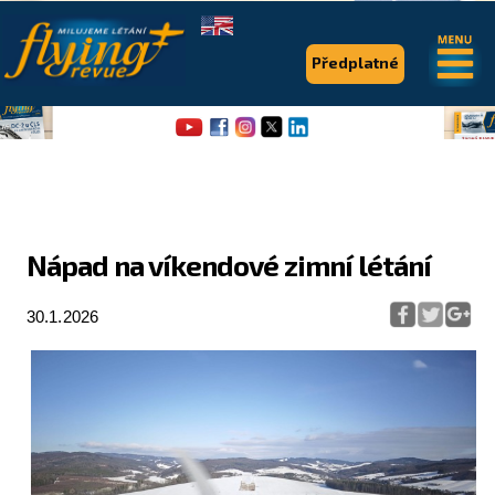
.
.
Předplatné
Nápad na víkendové zimní létání
Flying Revue
30.1.2026
Články
Expedice
Pro piloty
Série & speciály