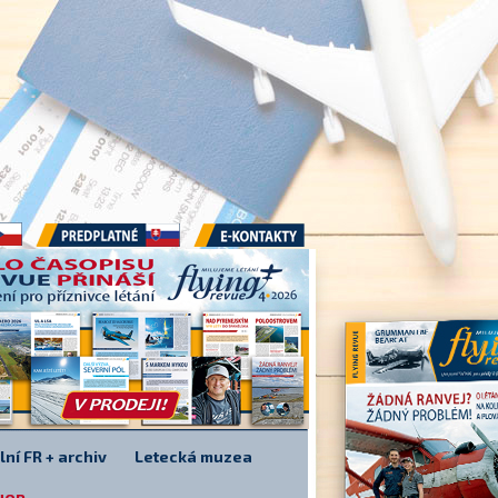
Předplatné
E-kontakty
lní FR + archiv
Letecká muzea