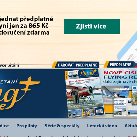
.
vce létání
Předplatné
Darovat předplatné
dice
Pro piloty
Série & speciály
Letecká videa
Aktuá