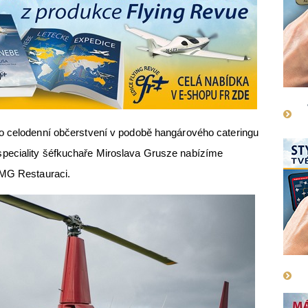
o celodenní občerstvení v podobě hangárového cateringu
peciality šéfkuchaře Miroslava Grusze nabízíme
 MG Restauraci.