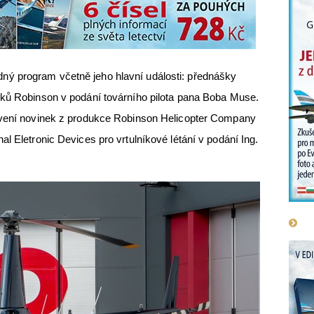
ý program včetně jeho hlavní události: přednášky
íků Robinson v podání továrního pilota pana Boba Muse.
avení novinek z produkce Robinson Helicopter Company
l Eletronic Devices pro vrtulníkové létání v podání Ing.