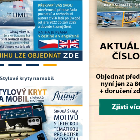
2
3
4
Stylové kryty na mobil