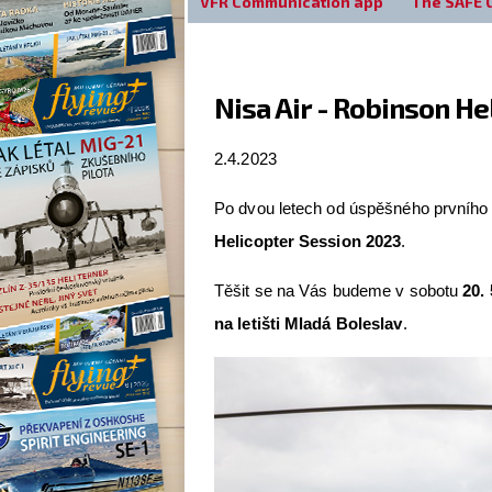
VFR Communication app
The SAFE 
Nisa Air - Robinson H
2.4.2023
Po dvou letech od úspěšného prvního r
Helicopter Session 2023
.
Těšit se na Vás budeme v sobotu
20. 
na letišti Mladá Boleslav
.