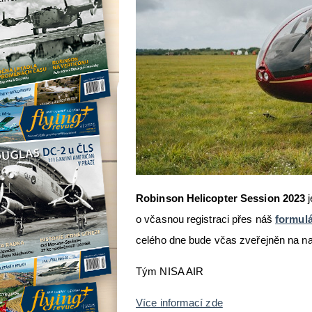
Robinson Helicopter Session 2023
j
o včasnou registraci přes náš
formul
celého dne bude včas zveřejněn na n
Tým NISA AIR
Více informací zde