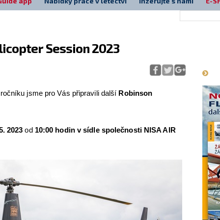
Guide app
Nabídky práce v letectví
Inzerujte s námi
E-S
elicopter Session 2023
Má
očníku jsme pro Vás připravili další
Robinson
5. 2023
od
10:00 hodin v sídle společnosti NISA AIR