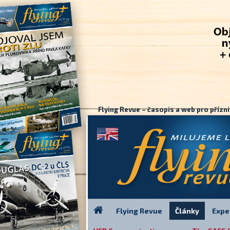
Flying Revue – časopis a web pro přízni
Flying Revue
Články
Expe