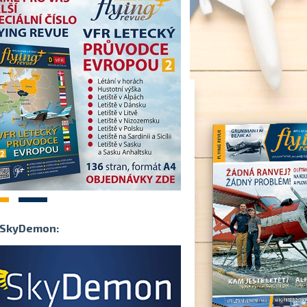
2
SkyDemon: