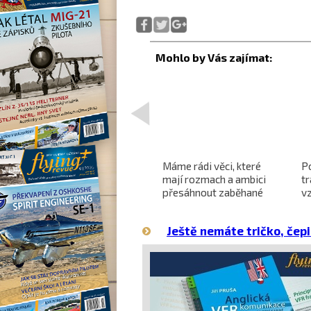
<
Projekt nadzvukového
Máme rádi věci, které
P
letounu X-59 QueSST
mají rozmach a ambici
t
o
směřuje k prvnímu letu
přesáhnout zaběhané
v
hranice
Ještě nemáte tričko, čepi