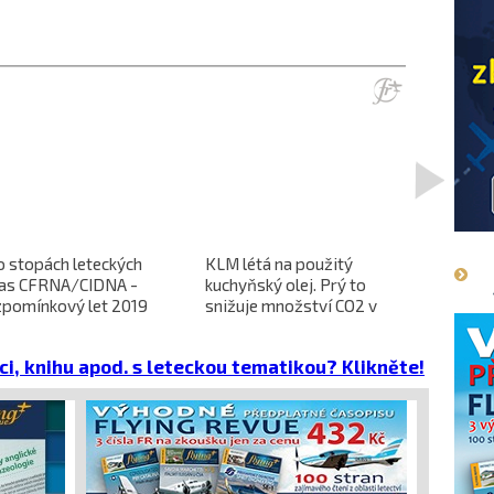
>
o stopách leteckých
KLM létá na použitý
L-610 no
ras CFRNA/CIDNA -
kuchyňský olej. Prý to
předběžn
zpomínkový let 2019
snižuje množství CO2 v
dokončen
emisích
dopravců 
projekt 
ci, knihu apod. s leteckou tematikou? Klikněte!
cena