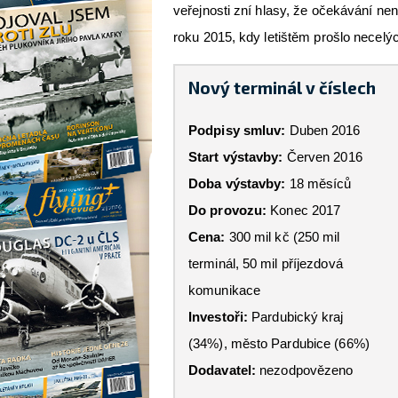
veřejnosti zní hlasy, že očekávání nen
roku 2015, kdy letištěm prošlo necelýc
Nový terminál v číslech
Podpisy smluv:
Duben 2016
Start výstavby:
Červen 2016
Doba výstavby:
18 měsíců
Do provozu:
Konec 2017
Cena:
300 mil kč (250 mil
terminál, 50 mil příjezdová
komunikace
Investoři:
Pardubický kraj
(34%), město Pardubice (66%)
Dodavatel:
nezodpovězeno