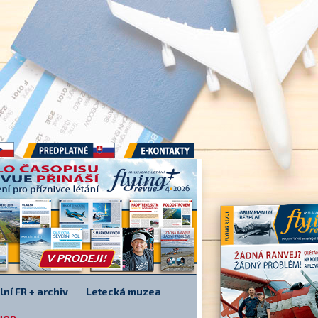
Předplatné
E-kontakty
lní FR + archiv
Letecká muzea