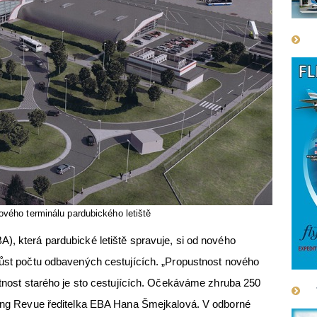
ového terminálu pardubického letiště
), která pardubické letiště spravuje, si od nového
růst počtu odbavených cestujících. „Propustnost nového
ustnost starého je sto cestujících. Očekáváme zhruba 250
lying Revue ředitelka EBA Hana Šmejkalová. V odborné