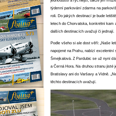
jednodušší a rychlejší, takže jim může
týdenní parkování zdarma na parkovišt
roli. Do jakých destinací je bude letiš
letech do Chorvatska, konkrétní kam al
dalších destinacích uvažují či jednají
Podle všeho si ale dost věří: „Naše le
napojené na Prahu, nabízí excelentní 
Šmejkalová. Z Pardubic se už nyní dá
a Černá Hora. Na druhou stranu jisté j
Bratislavy ani do Varšavy a Vídně. „N
těchto destinacích uvažují.