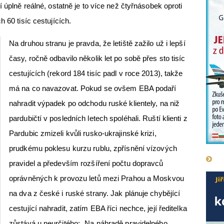
í úplně reálné, ostatně je to více než čtyřnásobek oproti
h 60 tisíc cestujících.
Na druhou stranu je pravda, že letiště zažilo už i lepší
časy, ročně odbavilo několik let po sobě přes sto tisíc
cestujících (rekord 184 tisíc padl v roce 2013), takže
má na co navazovat. Pokud se ovšem EBA podaří
nahradit výpadek po odchodu ruské klientely, na niž
pardubičtí v posledních letech spoléhali. Ruští klienti z
Pardubic zmizeli kvůli rusko-ukrajinské krizi,
prudkému poklesu kurzu rublu, zpřísnění vízových
pravidel a především rozšíření počtu dopravců
oprávněných k provozu letů mezi Prahou a Moskvou
na dva z české i ruské strany. Jak plánuje chybějící
cestující nahradit, zatím EBA říci nechce, její ředitelka
zůstává u neurčitého: „Na náhradě pravidelného