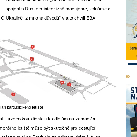
spojení s Ruskem intenzivně pracujeme, jednáme o
 O Ukrajině „z mnoha důvodů“ v tuto chvíli EBA
1
lán pardubického letiště
at i tuzemskou klientelu k odletům na zahraniční
menšího letiště může být skutečně pro cestující