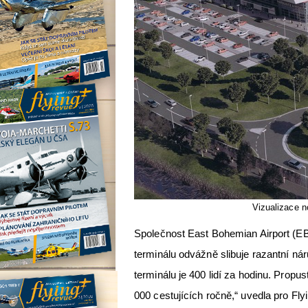
Vizualizace n
Společnost East Bohemian Airport (EBA
terminálu odvážně slibuje razantní ná
terminálu je 400 lidí za hodinu. Prop
000 cestujících ročně,“ uvedla pro F