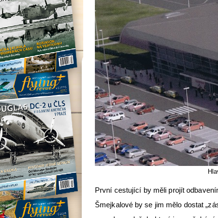
Hla
První cestující by měli projít odbav
Šmejkalové by se jim mělo dostat „zá