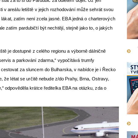
 stát za to si do Pardubic za odletem dojet. Už jen
i v areálu letiště v jejich rozhodování může sehrát svou
tě lákat, zatím není zcela jasné. EBA jedná o charterových
e zatím pardubičtí být nechtějí, stejně jako to, o jakých
.
tiště je dostupné z celého regionu a výborně dálničně
servis a parkování zdarma,“ vypočítává trumfy
 cestovat za sluncem do Bulharska, v nabídce je i Řecko
e, že létat se určitě nebude z/do Prahy, Brna, Ostravy,
e,“ odpověděla krátce ředitelka EBA na otázku, zda o