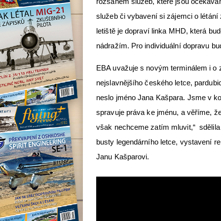
rozsahem služeb, které jsou očekávány 
služeb či vybavení si zájemci o létání
letiště je dopraví linka MHD, která bu
nádražím. Pro individuální dopravu b
EBA uvažuje s novým terminálem i o z
nejslavnějšího českého letce, pardubi
neslo jméno Jana Kašpara. Jsme v kon
spravuje práva ke jménu, a věříme, že
však nechceme zatím mluvit,“ sdělila
busty legendárního letce, vystavení re
Janu Kašparovi.