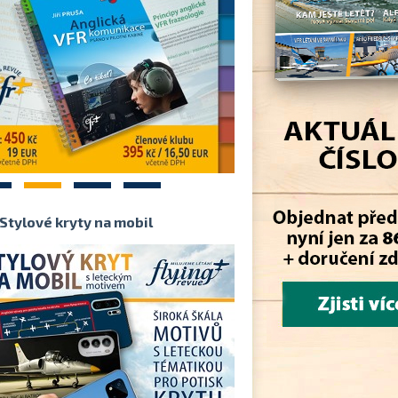
2
3
4
Stylové kryty na mobil