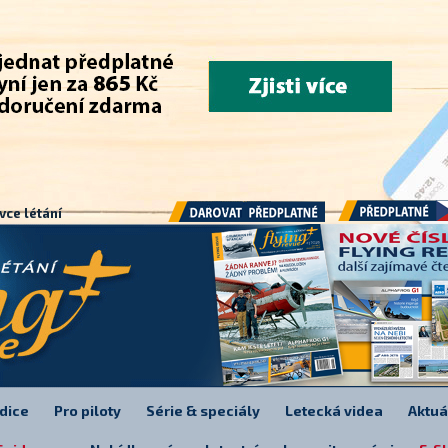
.
vce létání
Předplatné
Darovat předplatné
dice
Pro piloty
Série & speciály
Letecká videa
Aktuá