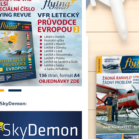
2
SkyDemon: