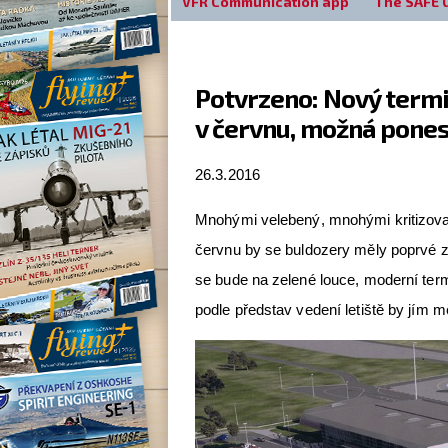
VFR Communication app
The SAFE 
Potvrzeno: Nový termin
v červnu, možná pone
26.3.2016
Mnohými velebený, mnohými kritizovan
červnu by se buldozery měly poprvé 
se bude na zelené louce, moderní termi
podle představ vedení letiště by jím mě