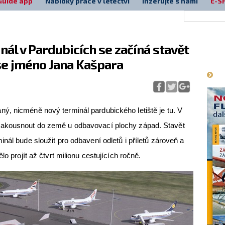
Guide app
Nabídky práce v letectví
Inzerujte s námi
E-S
ál v Pardubicích se začíná stavět
Má
se jméno Jana Kašpara
ý, nicméně nový terminál pardubického letiště je tu. V
zakousnout do země u odbavovací plochy západ. Stavět
nál bude sloužit pro odbavení odletů i příletů zároveň a
lo projít až čtvrt milionu cestujících ročně.