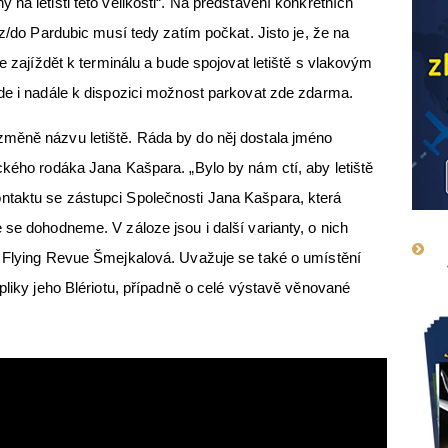
na letišti této velikosti“. Na představení konkrétních
 z/do Pardubic musí tedy zatím počkat. Jisto je, že na
de zajíždět k terminálu a bude spojovat letiště s vlakovým
ude i nadále k dispozici možnost parkovat zde zdarma.
měně názvu letiště. Ráda by do něj dostala jméno
ckého rodáka Jana Kašpara. „Bylo by nám ctí, aby letiště
taktu se zástupci Společnosti Jana Kašpara, která
 se dohodneme. V záloze jsou i další varianty, o nich
 Flying Revue Šmejkalová. Uvažuje se také o umístění
pliky jeho Blériotu, případně o celé výstavě věnované