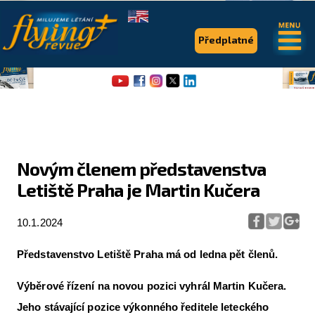
.
.
Předplatné
Novým členem představenstva
Letiště Praha je Martin Kučera
Flying Revue
Články
10.1.2024
Expedice
Představenstvo Letiště Praha má od ledna pět členů.
Pro piloty
Výběrové řízení na novou pozici vyhrál Martin Kučera.
Série & speciály
Jeho stávající pozice výkonného ředitele leteckého