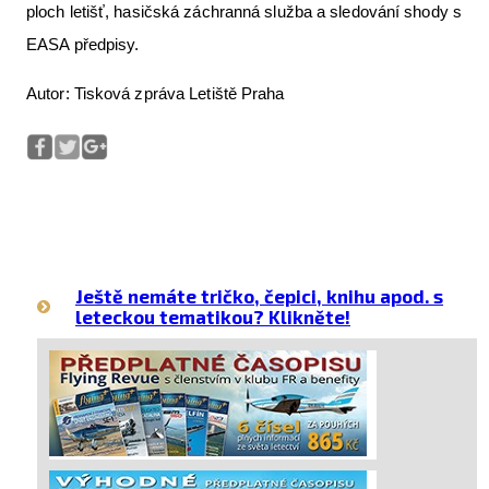
ploch letišť, hasičská záchranná služba a sledování shody s
EASA předpisy.
Autor: Tisková zpráva Letiště Praha
Ještě nemáte tričko, čepici, knihu apod. s
leteckou tematikou? Klikněte!