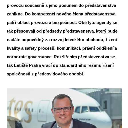
provozu současně s jeho posunem do představenstva
Letecká videa
zanikne. Do kompetencí nového člena představenstva
Aktuální FR + archiv
patří oblast provozu a bezpečnost. Obě tyto agendy se
Letecká muzea
tak přesouvají od předsedy představenstva, který bude
nadále odpovědný za rozvoj leteckého obchodu, řízení
VFR Communication app
kvality a safety procesů, komunikaci, právní oddělení a
The SAFE Guide app
corporate governance. Rozšířením představenstva se
Nabídky práce v letectví
tak Letiště Praha vrací do standardního režimu řízení
společnosti z předcovidového období.
Inzerujte s námi
E-SHOP