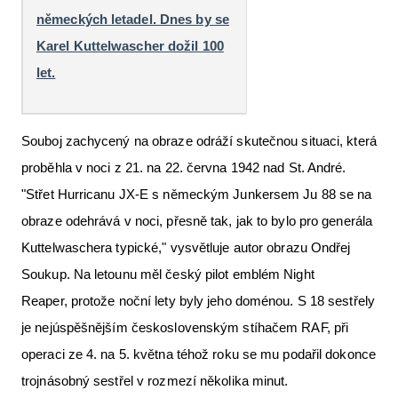
německých letadel. Dnes by se
Karel Kuttelwascher dožil 100
let.
Souboj zachycený na obraze odráží skutečnou situaci, která
proběhla v noci z 21. na 22. června 1942 nad St. André.
"Střet Hurricanu JX-E s německým Junkersem Ju 88 se na
obraze odehrává v noci, přesně tak, jak to bylo pro generála
Kuttelwaschera typické," vysvětluje autor obrazu Ondřej
Soukup. Na letounu měl český pilot emblém Night
Reaper, protože noční lety byly jeho doménou. S 18 sestřely
je nejúspěšnějším československým stíhačem RAF, při
operaci ze 4. na 5. května téhož roku se mu podařil dokonce
trojnásobný sestřel v rozmezí několika minut.