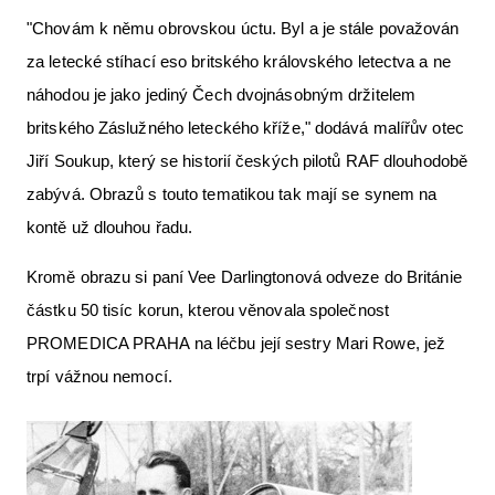
"Chovám k němu obrovskou úctu. Byl a je stále považován
za letecké stíhací eso britského královského letectva a ne
náhodou je jako jediný Čech dvojnásobným držitelem
britského Záslužného leteckého kříže," dodává malířův otec
Jiří Soukup, který se historií českých pilotů RAF dlouhodobě
zabývá. Obrazů s touto tematikou tak mají se synem na
kontě už dlouhou řadu.
Kromě obrazu si paní Vee Darlingtonová odveze do Británie
částku 50 tisíc korun, kterou věnovala společnost
PROMEDICA PRAHA na léčbu její sestry Mari Rowe, jež
trpí vážnou nemocí.