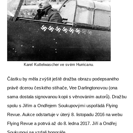
Karel Kuttelwascher ve svém Hurricanu.
Částku by měla zvýšit ještě dražba obrazu podepsaného
právě dcerou českého stíhače, Vee Darlingtonovou (ona
sama dostala signovanou kopii s věnováním autorů). Dražbu
spolu s Jiřím a Ondřejem Soukupovými uspořádá Flying
Revue. Aukce odstartuje v úterý 8. listopadu 2016 na webu
Flying Revue a potrvá až do 8. ledna 2017. Jiří a Ondřej
Soukupovi se vzdali honoráře.