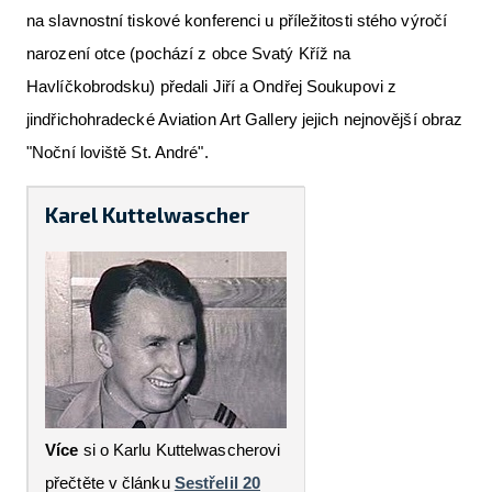
na slavnostní tiskové konferenci u příležitosti stého výročí
narození otce (pochází z obce Svatý Kříž na
Havlíčkobrodsku) předali Jiří a Ondřej Soukupovi z
jindřichohradecké Aviation Art Gallery jejich nejnovější obraz
"Noční loviště St. André".
Karel Kuttelwascher
Více
si o Karlu Kuttelwascherovi
přečtěte v článku
Sestřelil 20