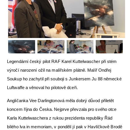
Letecká videa
Aktuální FR + archiv
Letecká muzea
VFR Communication app
The SAFE Guide app
Legendární český pilot RAF Karel Kuttelwascher při stém
Nabídky práce v letectví
výročí narození ožil na malířském plátně. Malíř Ondřej
Inzerujte s námi
Soukup ho zachytil při souboji s Junkersem Ju 88 německé
E-SHOP
Luftwaffe a věnoval ho pilotově dceři.
Angličanka Vee Darlingtonová měla dobrý důvod přiletět
koncem října do Česka. Nejprve převzala pro svého otce
Karla Kuttelwaschera z rukou prezidenta republiky Řád
bílého lva in memoriam, v pondělí jí pak v Havlíčkově Brodě