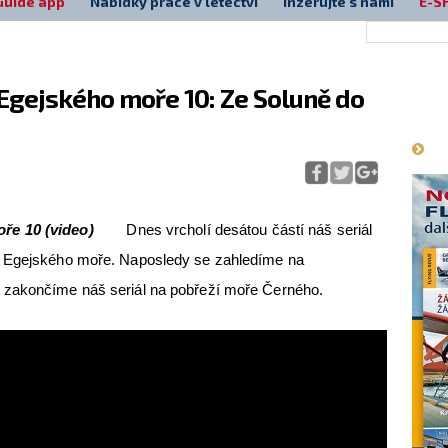
Guide app
Nabídky práce v letectví
Inzerujte s námi
E-S
Egejského moře 10: Ze Soluně do
Má
ře 10 (video)
Dnes vrcholí desátou částí náš seriál
a Egejského moře. Naposledy se zahledíme na
 zakončíme náš seriál na pobřeží moře Černého.