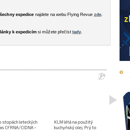
šechny expedice
najdete na webu Flying Revue
zde
.
lánky k expedicím
si můžete přečíst
tady
.
>
o stopách leteckých
KLM létá na použitý
L-610 no
ras CFRNA/CIDNA -
kuchyňský olej. Prý to
předběžn