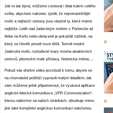
Jak to tak bývá, můžeme cestovat i létat kolem celého
světa, abychom nakonec zjistili, že nejromantičtější
moře a nejhezčí ostrovy jsou vlastně ty, které máme
nejblíže. Letět nad Jaderským mořem z Portorože až
třeba na Korfu nebo obráceně je pokaždé zážitek, na
který se člověk prostě musí těšit. Temně modré
Jaderské moře, roztodivné tvary mnoha atraktivních
ostrovů, pitoreskní malé přístavy, historická města….
Pokud vás dnešní video povzbudí k tomu, abyste se
na chorvatské pobřeží vypravili malým letadlem, tak
vám můžeme ještě připomenout, že výuková aplikace
anglické letecké komunikace „VFR Communication“,
kterou nabízíme na našich stránkách, obsahuje mimo
jiné také kompletní anglickou komunikaci natočenou