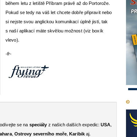
během letu z letiště Příbram právě až do Portorože.
Pokud se tedy na váš let chcete dobře připravit nebo
si nejste svou anglickou komunikací úplně jistí, tak
s naší aplikací máte skvělou možnost (viz boxík
vlevo).
-fr-
1
odívejte se na
speciály
z našich dalších expedic:
USA
,
ahara
,
Ostrovy severního moře
,
Karibik
aj.