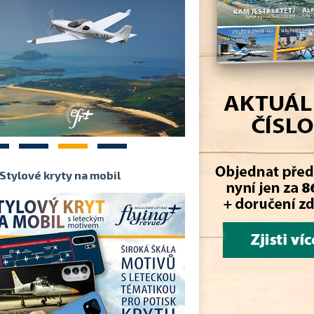
2
3
4
Stylové kryty na mobil