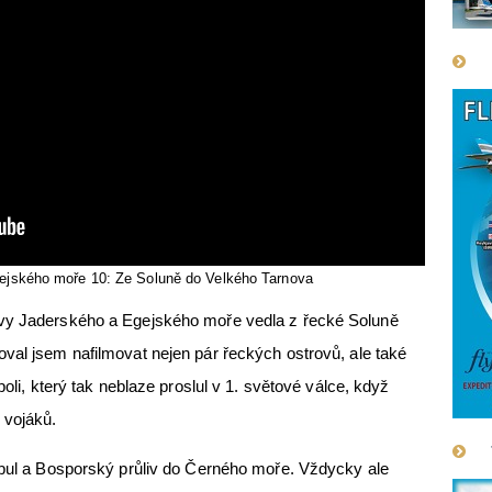
ejského moře 10: Ze Soluně do Velkého Tarnova
ovy Jaderského a Egejského moře vedla z řecké Soluně
val jsem nafilmovat nejen pár řeckých ostrovů, ale také
poli, který tak neblaze proslul v 1. světové válce, když
 vojáků.
nbul a Bosporský průliv do Černého moře. Vždycky ale