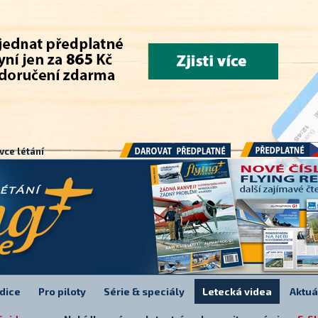
.
vce létání
Předplatné
Darovat předplatné
dice
Pro piloty
Série & speciály
Letecká videa
Aktuá