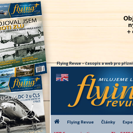
Flying Revue – časopis a web pro přízni
Flying Revue
Články
Expe