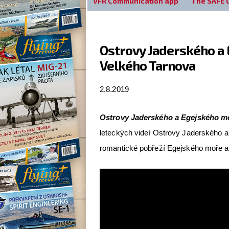
VFR Communication app
The SAFE 
Ostrovy Jaderského a 
Velkého Tarnova
2.8.2019
Ostrovy Jaderského a Egejského mo
leteckých videí Ostrovy Jaderského 
romantické pobřeží Egejského moře a