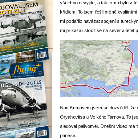
všechno nevyjde, a tak tomu bylo v t
křídlem. To jsem řešil méně kvalitními
mi podařilo navázat spojení s turecký
mi přikázali stočit se na sever a letě
Nad Burgasem jsem se dozvěděl, že ne
Oryahovitsa u Velkého Tarnova. To jsem 
sledoval palivoměr. Dnešní video má t
přinese.