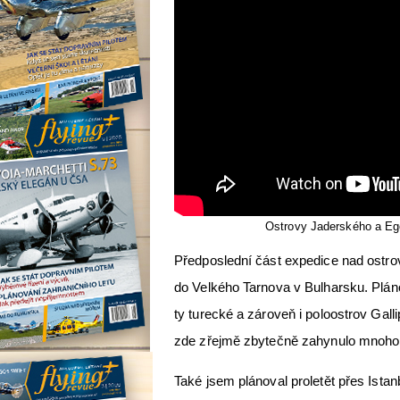
Ostrovy Jaderského a Eg
Předposlední část expedice nad ostr
do Velkého Tarnova v Bulharsku. Pláno
ty turecké a zároveň i poloostrov Galli
zde zřejmě zbytečně zahynulo mnoho
Také jsem plánoval proletět přes Ista