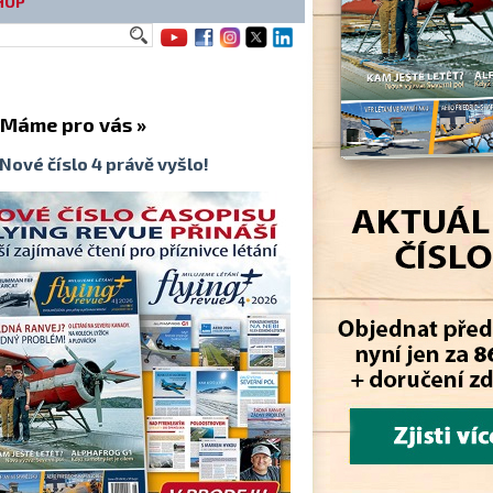
HOP
me pro vás »
Nové číslo 4 právě vyšlo!