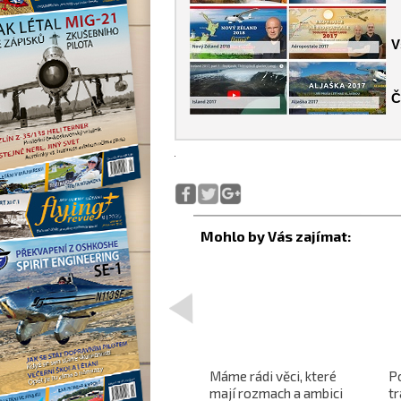
V
Č
<
Projekt nadzvukového
Máme rádi věci, které
P
letounu X-59 QueSST
mají rozmach a ambici
t