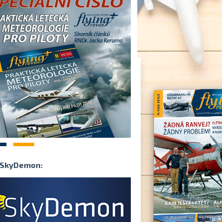
2
SkyDemon: