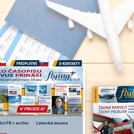
Předplatné
E-kontakty
lní FR + archiv
Letecká muzea