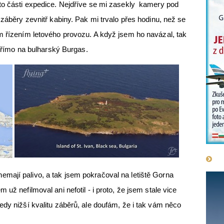
éto části expedice. Nejdříve se mi zasekly kamery pod
 záběry zevnitř kabiny. Pak mi trvalo přes hodinu, než se
m řízením letového provozu. A když jsem ho navázal, tak
t přímo na bulharský Burgas.
mají palivo, a tak jsem pokračoval na letiště Gorna
už nefilmoval ani nefotil - i proto, že jsem stale vice
edy nižší kvalitu záběrů, ale doufám, že i tak vám něco