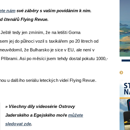
ete nám
své záběry s vaším povídáním k nim.
Od čtenářů Flying Revue.
 Ještě tedy jen zmíním, že na letišti Gorna
sem jej do půlnoci vozil s taxikářem po 20 litrech od
euvědomil, že Bulharsko je sice v EU, ale není v
Příbrami. Asi po měsíci jsem tehdy dostal pokutu 1000,-
1
ou u dalšího seriálu leteckých videí Flying Revue.
» Všechny díly videosérie Ostrovy
Jaderského a Egejského moře
můžete
sledovat zde
.