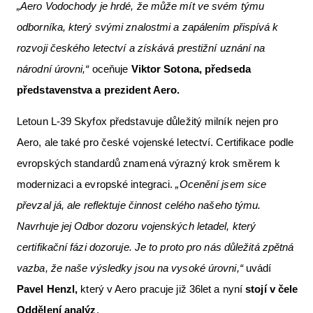
„Aero Vodochody je hrdé, že může mít ve svém týmu
odborníka, který svými znalostmi a zapálením přispívá k
rozvoji českého letectví a získává prestižní uznání na
národní úrovni,“
oceňuje
Viktor Sotona, předseda
představenstva a prezident Aero.
Letoun L-39 Skyfox představuje důležitý milník nejen pro
Aero, ale také pro české vojenské letectví. Certifikace podle
evropských standardů znamená výrazný krok směrem k
modernizaci a evropské integraci.
„Ocenění jsem sice
převzal já, ale reflektuje činnost celého našeho týmu.
Navrhuje jej Odbor dozoru vojenských letadel, který
certifikační fázi dozoruje. Je to proto pro nás důležitá zpětná
vazba, že naše výsledky jsou na vysoké úrovni,“
uvádí
Pavel Henzl,
který v Aero pracuje již 36let a nyní
stojí v čele
Oddělení analýz
.