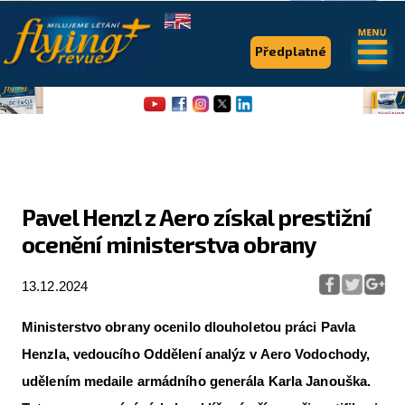
.
.
Předplatné
Pavel Henzl z Aero získal prestižní
ocenění ministerstva obrany
Flying Revue
Články
13.12.2024
Expedice
Ministerstvo obrany ocenilo dlouholetou práci Pavla
Pro piloty
Henzla, vedoucího Oddělení analýz v Aero Vodochody,
udělením medaile armádního generála Karla Janouška.
Série & speciály