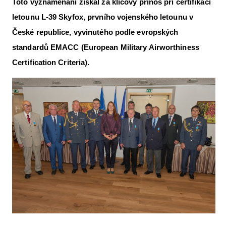
Toto vyznamenání získal za klíčový přínos při certifikaci
Letecká videa
letounu L-39 Skyfox, prvního vojenského letounu v
Aktuální FR + archiv
České republice, vyvinutého podle evropských
standardů EMACC (European Military Airworthiness
Letecká muzea
Certification Criteria).
VFR Communication app
The SAFE Guide app
Nabídky práce v letectví
Inzerujte s námi
E-SHOP