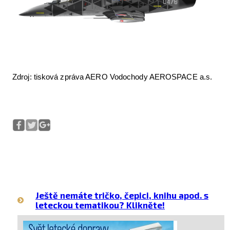
Zdroj: tisková zpráva AERO Vodochody AEROSPACE a.s.
Ještě nemáte tričko, čepici, knihu apod. s
leteckou tematikou? Klikněte!