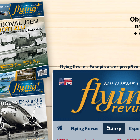
Flying Revue – časopis a web pro přízni
Flying Revue
Články
Expe