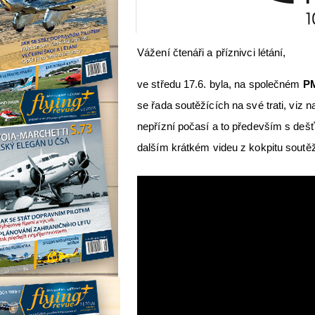
Vážení čtenáři a příznivci létání,
ve středu 17.6. byla, na společném
P
se řada soutěžících na své trati, viz 
nepřízní počasí a to především s deš
dalším krátkém videu z kokpitu sout