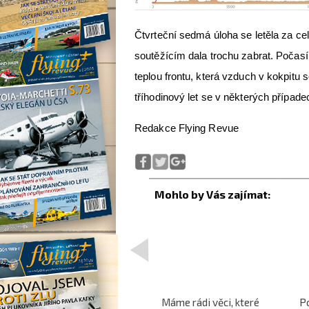
Čtvrteční sedmá úloha se letěla za 
soutěžícím dala trochu zabrat. Počasí n
teplou frontu, která vzduch v kokpitu
tříhodinový let se v některých případ
Redakce Flying Revue
<
Projekt nadzvukového
Máme rádi věci, které
P