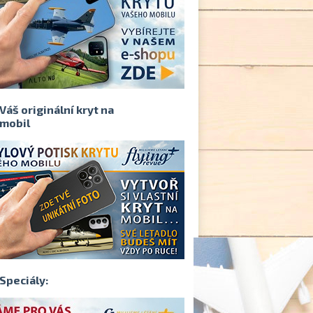
Váš originální kryt na
mobil
Speciály:
vé generace:
Už 236 let člověk dobývá
Chci čtenářům u