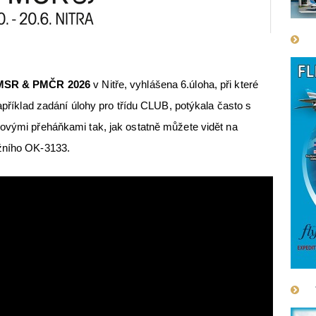
MSR & PMČR 2026
v Nitře, vyhlášena 6.úloha, při které
například zadání úlohy pro třídu CLUB, potýkala často s
ťovými přeháňkami tak, jak ostatně můžete vidět na
ěžního OK-3133.