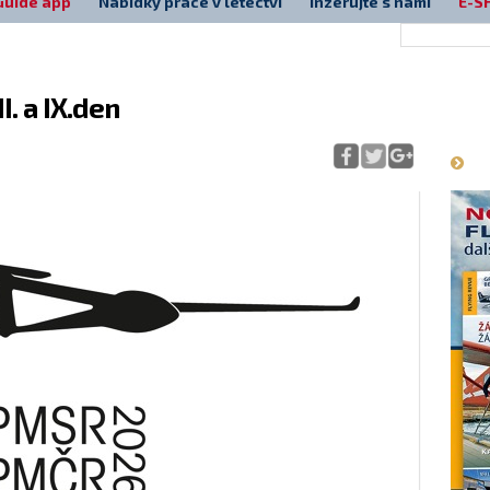
Guide app
Nabídky práce v letectví
Inzerujte s námi
E-S
. a IX.den
Má