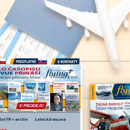
Předplatné
E-kontakty
lní FR + archiv
Letecká muzea