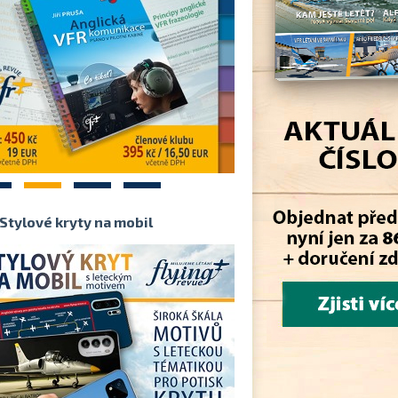
2
3
4
Stylové kryty na mobil