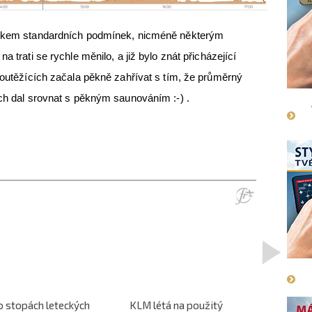
celkem standardních podmínek, nicméně některým
a trati se rychle měnilo, a již bylo znát přicházející
 soutěžících začala pěkně zahřívat s tím, že průměrný
ech dal srovnat s pěkným saunováním :-) .
>
o stopách leteckých
KLM létá na použitý
L-610 no