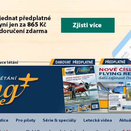
.
vce létání
Předplatné
Darovat předplatné
dice
Pro piloty
Série & speciály
Letecká videa
Aktuá