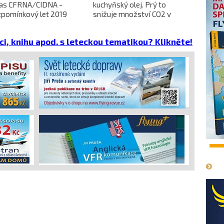
ras CFRNA/CIDNA -
kuchyňský olej. Prý to
předběžn
zpomínkový let 2019
snižuje množství CO2 v
dokončen
emisích
dopravců 
projekt 
ci, knihu apod. s leteckou tematikou? Klikněte!
cena
1