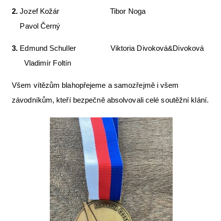
2.
Jozef Kožár Tibor Noga
Pavol Černý
3.
Edmund Schuller Viktoria Divoková&Divoková
Vladimír Foltín
Všem vítězům blahopřejeme a samozřejmě i všem
závodníkům, kteří bezpečně absolvovali celé soutěžní klání.