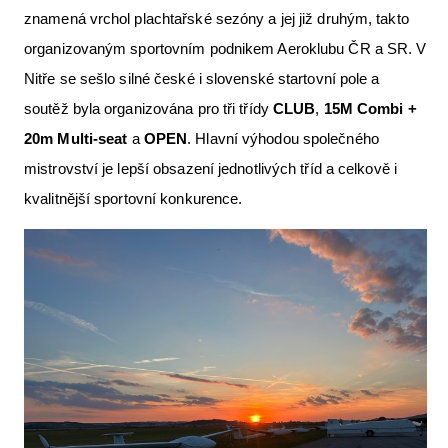
znamená vrchol plachtařské sezóny a jej již druhým, takto
Letecká videa
organizovaným sportovním podnikem Aeroklubu ČR a SR. V
Aktuální FR + archiv
Nitře se sešlo silné české i slovenské startovní pole a
Letecká muzea
soutěž byla organizována pro tři třídy
CLUB
,
15M
Combi
+
20m
Multi-seat
a
OPEN
. Hlavní výhodou společného
VFR Communication app
mistrovství je lepší obsazení jednotlivých tříd a celkově i
The SAFE Guide app
kvalitnější sportovní konkurence.
Nabídky práce v letectví
Inzerujte s námi
E-SHOP