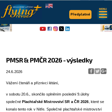
.
.
Předplatné
PMSR & PMČR 2026 - výsledky
Flying Revue
24.6.2026
Články
Vážení čtenáři a příznivci létání,
Expedice
v sobotu 20.6., skončilo splněním poslední 9.úlohy
Pro piloty
společné
Plachtařské Mistrovství SR a ČR 2026
, které se
Série & speciály
konalo tento rok v Nitře. Společné plachtařské mistrovství