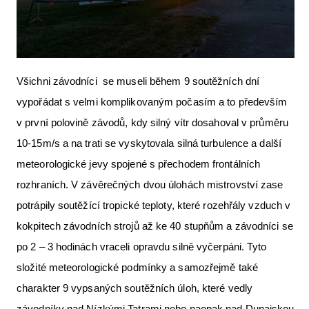
Všichni závodníci se museli během 9 soutěžních dní
vypořádat s velmi komplikovaným počasím a to především
v první polovině závodů, kdy silný vítr dosahoval v průměru
10-15m/s a na trati se vyskytovala silná turbulence a další
meteorologické jevy spojené s přechodem frontálních
rozhraních. V závěrečných dvou úlohách mistrovství zase
potrápily soutěžící tropické teploty, které rozehřály vzduch v
kokpitech závodních strojů až ke 40 stupňům a závodníci se
po 2 – 3 hodinách vraceli opravdu silně vyčerpáni. Tyto
složité meteorologické podmínky a samozřejmě také
charakter 9 vypsaných soutěžních úloh, které vedly
závodníky nad Nízkými Tatrami nebo naopak nad Dunajskou