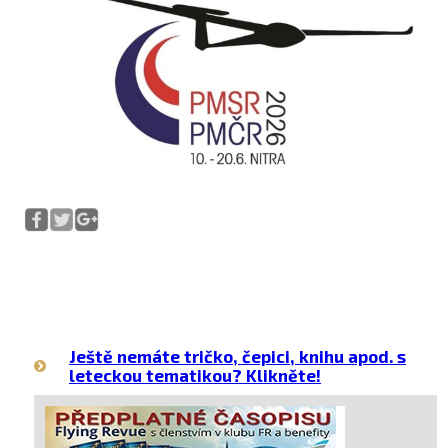
Ještě nemáte tričko, čepici, knihu apod. s
leteckou tematikou? Klikněte!