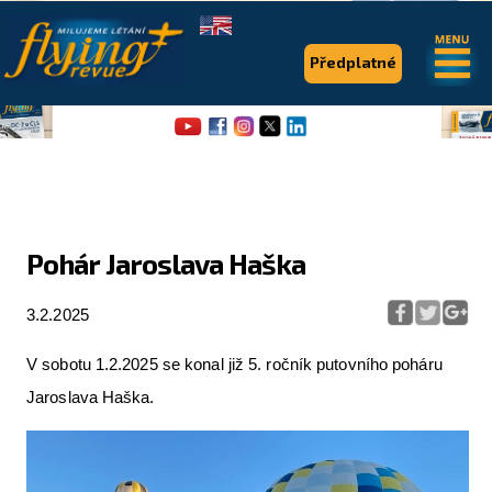
.
.
Předplatné
Pohár Jaroslava Haška
Flying Revue
3.2.2025
Články
V sobotu 1.2.2025 se konal již 5. ročník putovního poháru
Expedice
Jaroslava Haška.
Pro piloty
Série & speciály