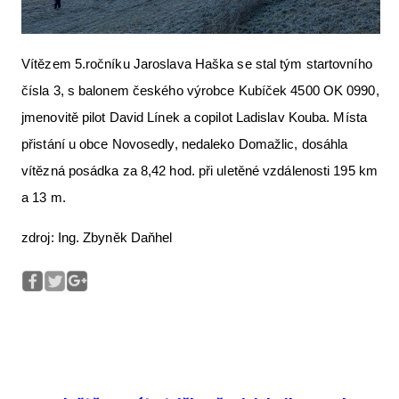
Vítězem 5.ročníku Jaroslava Haška se stal tým startovního
čísla 3, s balonem českého výrobce Kubíček 4500 OK 0990,
jmenovitě pilot David Línek a copilot Ladislav Kouba. Místa
přistání u obce Novosedly, nedaleko Domažlic, dosáhla
vítězná posádka za 8,42 hod. při uletěné vzdálenosti 195 km
a 13 m.
zdroj: Ing. Zbyněk Daňhel