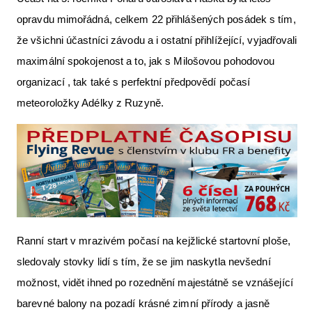
opravdu mimořádná, celkem 22 přihlášených posádek s tím,
že všichni účastníci závodu a i ostatní přihlížející, vyjadřovali
maximální spokojenost a to, jak s Milošovou pohodovou
organizací , tak také s perfektní předpovědí počasí
meteoroložky Adélky z Ruzyně.
Ranní start v mrazivém počasí na kejžlické startovní ploše,
sledovaly stovky lidí s tím, že se jim naskytla nevšední
možnost, vidět ihned po rozednění majestátně se vznášející
barevné balony na pozadí krásné zimní přírody a jasně