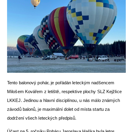
Letecká videa
Aktuální FR + archiv
Letecká muzea
VFR Communication app
The SAFE Guide app
Nabídky práce v letectví
Inzerujte s námi
Tento balonový pohár, je pořádán leteckým nadšencem
E-SHOP
Milošem Kovářem z letiště, respektive plochy SLZ Kejžlice
LKKEJ. Jedinou a hlavní disciplínou, u nás málo známých
závodů balonů, je maximální dolet od místa startu za
dodržení všech leteckých předpisů.
Účast na 5. ročníku Poháru Jaroslava Haška byla letos