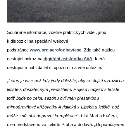
Souhrnné informace, včetně praktických videí, jsou
k dispozici na speciální webové
podstránce
www.prg.aero/odbavtese
. Zde také najdou
cestující odkaz na
digitální asistentku AVA
, která
cestujícím pohlídá let či upozorní na vše důležité.
„
Letos je více než kdy jindy důležité, aby cestující vyrazili na
letiště s dostatečným předstihem. Příjezd i odjezd z letiště
totiž bude po celou sezónu ovlivněn přestavbou
mimoúrovňové křižovatky Aviatická x Lipská u letiště, což
může způsobit dopravní komplikace
“, říká Martin Kučera,
člen představenstva Letiště Praha a dodává: „
Doporučujeme