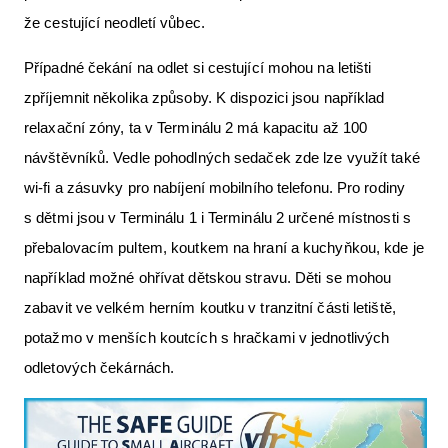
že cestující neodletí vůbec.
Případné čekání na odlet si cestující mohou na letišti
zpříjemnit několika způsoby. K dispozici jsou například
relaxační zóny, ta v Terminálu 2 má kapacitu až 100
návštěvníků. Vedle pohodlných sedaček zde lze využít také
wi-fi a zásuvky pro nabíjení mobilního telefonu. Pro rodiny
s dětmi jsou v Terminálu 1 i Terminálu 2 určené místnosti s
přebalovacím pultem, koutkem na hraní a kuchyňkou, kde je
například možné ohřívat dětskou stravu. Děti se mohou
zabavit ve velkém herním koutku v tranzitní části letiště,
potažmo v menších koutcích s hračkami v jednotlivých
odletových čekárnách.