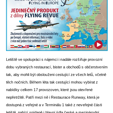
Letiště ve spolupráci s nájemci i nadále rozšiřuje provozní
dobu vybraných restaurací, bister a obchodů s občerstvením
tak, aby mohli být obslouženi cestující ze všech letů, včetně
těch nočních. Během léta tak cestující mohou vybírat z
nabídky celkem 17 provozoven, které jsou otevřené
nepřetržitě. Patří mezi ně i Restaurace Runway, která je
dostupná z veřejné a v Terminálu 1 také z neveřejné části
letiště, nabízí snídaně i hlavní jídla české a mezinárodní