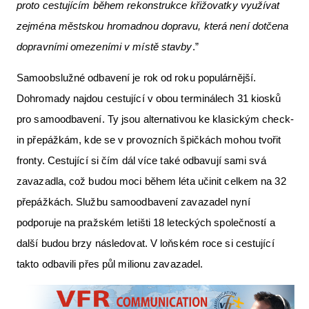
proto cestujícím během rekonstrukce křižovatky využívat
zejména městskou hromadnou dopravu, která není dotčena
dopravními omezeními v místě stavby
.”
Samoobslužné odbavení je rok od roku populárnější.
Dohromady najdou cestující v obou terminálech 31 kiosků
pro samoodbavení. Ty jsou alternativou ke klasickým check-
in přepážkám, kde se v provozních špičkách mohou tvořit
fronty. Cestující si čím dál více také odbavují sami svá
zavazadla, což budou moci během léta učinit celkem na 32
přepážkách. Službu samoodbavení zavazadel nyní
podporuje na pražském letišti 18 leteckých společností a
další budou brzy následovat. V loňském roce si cestující
takto odbavili přes půl milionu zavazadel.