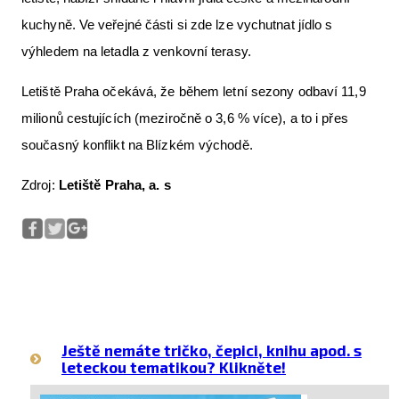
kuchyně. Ve veřejné části si zde lze vychutnat jídlo s
výhledem na letadla z venkovní terasy.
Letiště Praha očekává, že během letní sezony odbaví 11,9
milionů cestujících (meziročně o 3,6 % více), a to i přes
současný konflikt na Blízkém východě.
Zdroj:
Letiště Praha, a. s
Ještě nemáte tričko, čepici, knihu apod. s
leteckou tematikou? Klikněte!