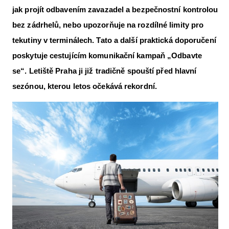
jak projít odbavením zavazadel a bezpečnostní kontrolou
Letecká videa
bez zádrhelů, nebo upozorňuje na rozdílné limity pro
Aktuální FR + archiv
tekutiny v terminálech. Tato a další praktická doporučení
Letecká muzea
poskytuje cestujícím komunikační kampaň „Odbavte
se“. Letiště Praha ji již tradičně spouští před hlavní
VFR Communication app
sezónou, kterou letos očekává rekordní.
The SAFE Guide app
Nabídky práce v letectví
Inzerujte s námi
E-SHOP