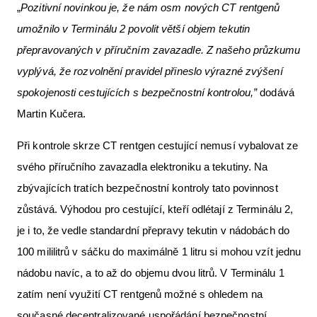
„
Pozitivní novinkou je, že nám osm nových CT rentgenů
umožnilo v Terminálu 2 povolit větší objem tekutin
přepravovaných v příručním zavazadle. Z našeho průzkumu
vyplývá, že
rozvolnění pravidel přineslo výrazné zvýšení
spokojenosti cestujících s bezpečnostní kontrolou,”
dodává
Martin Kučera.
Při kontrole skrze CT rentgen cestující nemusí vybalovat ze
svého příručního zavazadla elektroniku a tekutiny. Na
zbývajících tratích bezpečnostní kontroly tato povinnost
zůstává. Výhodou pro cestující, kteří odlétají z Terminálu 2,
je i to, že vedle standardní přepravy tekutin v nádobách do
100 mililitrů v sáčku do maximálně 1 litru si mohou vzít jednu
nádobu navíc, a to až do objemu dvou litrů. V Terminálu 1
zatím není využití CT rentgenů možné s ohledem na
současné decentralizované uspořádání bezpečnostní