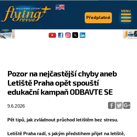
.
.
Předplatné
Pozor na nejčastější chyby aneb
Letiště Praha opět spouští
Flying Revue
edukační kampaň ODBAVTE SE
Články
9.6.2026
Expedice
Pro piloty
Pět tipů, jak zvládnout průchod letištěm bez stresu.
Série & speciály
Letiště Praha radí, s jakým předstihem přijet na letiště,