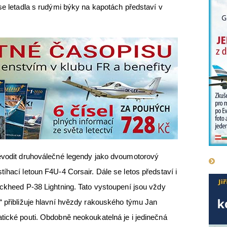
 se letadla s rudými býky na kapotách představí v
vévodit druhoválečné legendy jako dvoumotorový
íhací letoun F4U-4 Corsair. Dále se letos představí i
ockheed P-38 Lightning. Tato vystoupení jsou vždy
“ přibližuje hlavní hvězdy rakouského týmu Jan
tické pouti. Obdobně neokoukatelná je i jedinečná