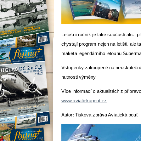
Letošní ročník je také součástí akcí p
chystají program nejen na letišti, ale 
maketa legendárního letounu Supermari
Vstupenky zakoupené na neuskutečněné
nutnosti výměny.
Více informací o aktualitách z připra
www.aviatickapout.cz
Autor: Tisková zpráva Aviatická pouť