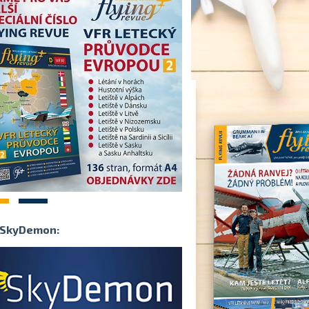
2
SkyDemon: