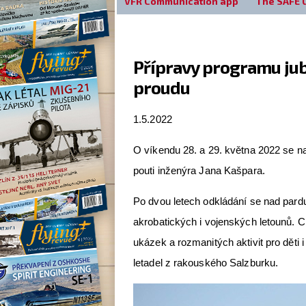
VFR Communication app
The SAFE 
Přípravy programu jubi
proudu
1.5.2022
O víkendu 28. a 29. května 2022 se na 
pouti inženýra Jana Kašpara.
Po dvou letech odkládání se nad pardu
akrobatických i vojenských letounů. 
ukázek a rozmanitých aktivit pro děti 
letadel z rakouského Salzburku.