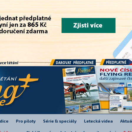
.
vce létání
Předplatné
Darovat předplatné
dice
Pro piloty
Série & speciály
Letecká videa
Aktuá