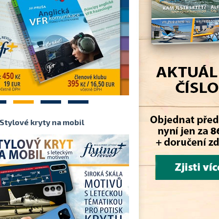
2
3
4
Stylové kryty na mobil