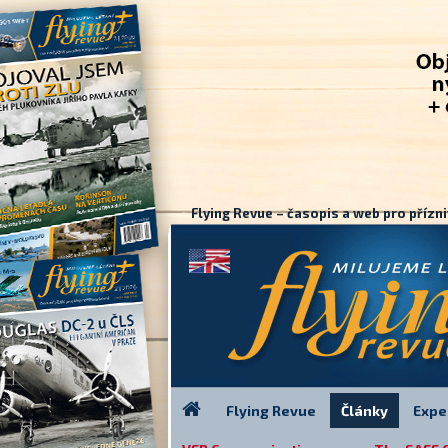
Flying Revue – časopis a web pro přízni
Flying Revue
Články
Expe