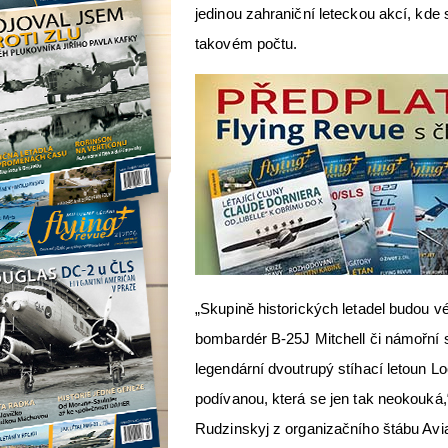
jedinou zahraniční leteckou akcí, kde
takovém počtu.
„Skupině historických letadel budou 
bombardér B-25J Mitchell či námořní st
legendární dvoutrupý stíhací letoun L
podívanou, která se jen tak neokouká,
Rudzinskyj z organizačního štábu Avia