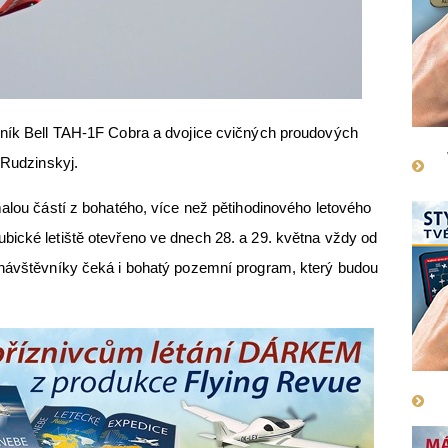
lník Bell TAH-1F Cobra a dvojice cvičných proudových
 Rudzinskyj.
malou částí z bohatého, více než pětihodinového letového
bické letiště otevřeno ve dnech 28. a 29. května vždy od
 návštěvníky čeká i bohatý pozemní program, který budou