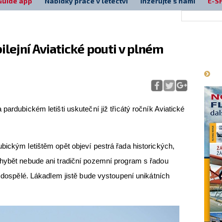
Guide app
Nabídky práce v letectví
Inzerujte s námi
E-S
lejní Aviatické pouti v plném
Má
pardubickém letišti uskuteční již třicátý ročník Aviatické
bickým letištěm opět objeví pestrá řada historických,
Chybět nebude ani tradiční pozemní program s řadou
i dospělé. Lákadlem jistě bude vystoupení unikátních