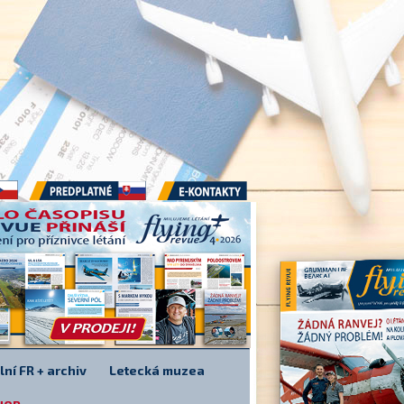
Předplatné
E-kontakty
lní FR + archiv
Letecká muzea