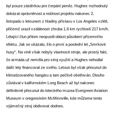
byl pouze zástěrkou pro čerpání peněz. Hughes rozhodnutý
dokázat oprávněnost a reálnost projektu nakonec 2.
listopadu s letounem z hladiny přístavu v Los Angeles vzlétl,
přičemž urazil vzdálenost zhruba 1,6 km rychlostí 217 km/h.
Létající člun přitom neopustil oblast působení přízemního
efektu. Jak se ukázalo, šlo o první a poslední let „Smrkové
husy“. Na vině však nebyly vlastnosti stroje, ale prostý fakt,
že armáda už neměla pro stroj využití a Hughes nehodlal
další lety financovat ze svého. Letoun byl však přesunut do
klimatizovaného hangáru a tam pečlivě ošetřován. Dlouho
zůstával v kalifornském Long Beach až byl nakonec
definitivně přesunut do leteckého muzea Evergreen Aviation
Museum v oregonském McMinnville, kde můžeme tento
výjimečný stroj obdivovat dodnes.