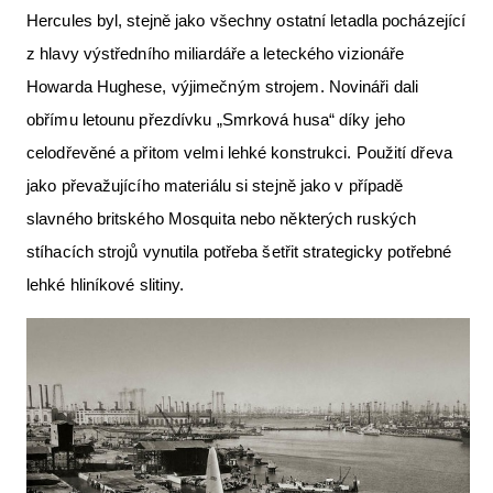
Hercules byl, stejně jako všechny ostatní letadla pocházející
z hlavy výstředního miliardáře a leteckého vizionáře
Howarda Hughese, výjimečným strojem. Novináři dali
obřímu letounu přezdívku „Smrková husa“ díky jeho
celodřevěné a přitom velmi lehké konstrukci. Použití dřeva
jako převažujícího materiálu si stejně jako v případě
slavného britského Mosquita nebo některých ruských
stíhacích strojů vynutila potřeba šetřit strategicky potřebné
lehké hliníkové slitiny.