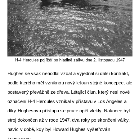
H-4 Hercules pojíždí po hladině zálivu dne 2. listopadu 1947
Hughes se však nehodlal vzdát a vyjednal si další kontrakt,
podle kterého měl vzniknou nový letoun stejné koncepce, ale
postavený převážně ze dřeva. Létající člun, který nesl nově
označení H-4 Hercules vznikal v přístavu v Los Angeles a
díky Hughesovu přístupu se práce opět vlekly. Nakonec byl
stroj dokončen až v roce 1947, dva roky po skončení války,
navíc v době, kdy byl Howard Hughes vyšetřován
kongresem.