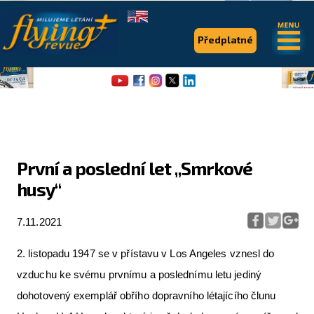
.
.
Předplatné
První a poslední let „Smrkové
husy“
Flying Revue
Články
7.11.2021
Expedice
2. listopadu 1947 se v přístavu v Los Angeles vznesl do
Pro piloty
vzduchu ke svému prvnímu a poslednímu letu jediný
dohotovený exemplář obřího dopravního létajícího člunu
Série & speciály