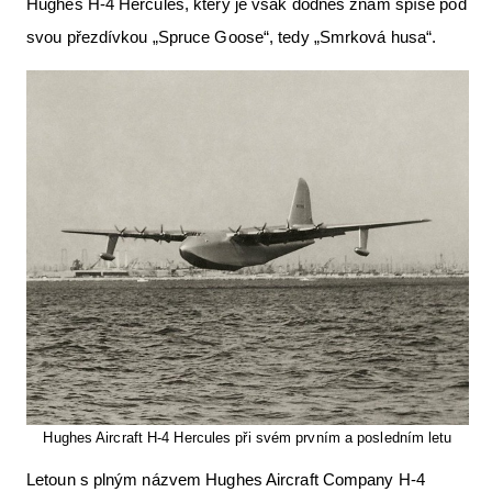
Hughes H-4 Hercules, který je však dodnes znám spíše pod
Letecká videa
svou přezdívkou „Spruce Goose“, tedy „Smrková husa“.
Aktuální FR + archiv
Letecká muzea
VFR Communication app
The SAFE Guide app
Nabídky práce v letectví
Inzerujte s námi
E-SHOP
Hughes Aircraft H-4 Hercules při svém prvním a posledním letu
Letoun s plným názvem Hughes Aircraft Company H-4