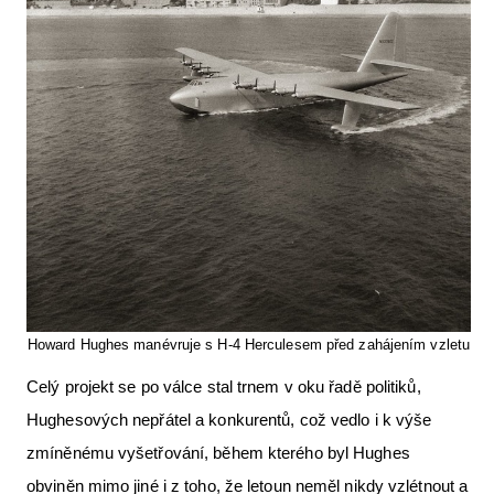
Howard Hughes manévruje s H-4 Herculesem před zahájením vzletu
Celý projekt se po válce stal trnem v oku řadě politiků,
Hughesových nepřátel a konkurentů, což vedlo i k výše
zmíněnému vyšetřování, během kterého byl Hughes
obviněn mimo jiné i z toho, že letoun neměl nikdy vzlétnout a