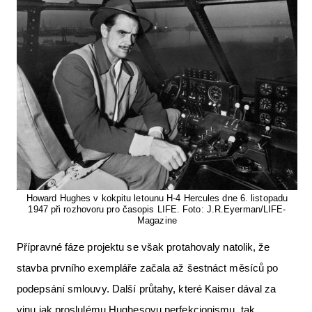
Howard Hughes v kokpitu letounu H-4 Hercules dne 6. listopadu
1947 při rozhovoru pro časopis LIFE. Foto: J.R.Eyerman/LIFE-
Magazine
Přípravné fáze projektu se však protahovaly natolik, že
stavba prvního exempláře začala až šestnáct měsíců po
podepsání smlouvy. Další průtahy, které Kaiser dával za
vinu jak proslulému Hughesovu perfekcionismu, tak