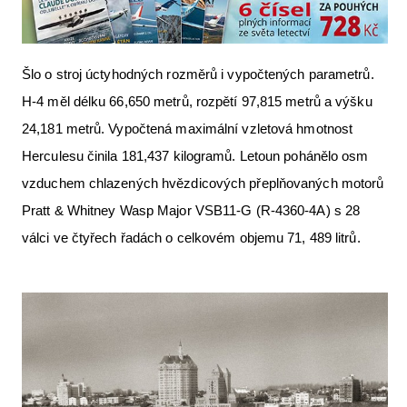
Šlo o stroj úctyhodných rozměrů i vypočtených parametrů.
H-4 měl délku 66,650 metrů, rozpětí 97,815 metrů a výšku
24,181 metrů. Vypočtená maximální vzletová hmotnost
Herculesu činila 181,437 kilogramů. Letoun pohánělo osm
vzduchem chlazených hvězdicových přeplňovaných motorů
Pratt & Whitney Wasp Major VSB11-G (R-4360-4A) s 28
válci ve čtyřech řadách o celkovém objemu 71, 489 litrů.