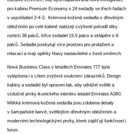
pro kabinu Premium Economy s 24 sedadly ve třech řadách
v uspořádání 2-4-2. Krémová kožená sedadla s dřevěným
obložením po celé kabině nabízejí zvýšené pohodlí díky
rozteči 38 palců, šířce sedadel 19,5 palce a sklápění o 8
palců. Sedadla poskytují více prostoru pro protažení a
relaxaci a mají opěrky hlavy nastavitelné v šesti směrech.
Nová Business Class v letadlech Emirates 777 byla
vylepšena i s cílem zvýšení soukromí zákazníků. Design
kabiny a sedadel byl upraven tak, aby odrážel světlé a
vzdušné prvky ikonického interiéru letadel Emirates A380.
Měkká krémová kožená sedadla jsou zdobena detaily
v šampaňské barvě, světlejším dřevěným obložením a
moderními technologickými prvky, které zajišťují funkčnost i
luxus.