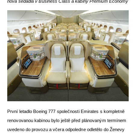
nová sedadla v Business Class a kabiny Premium Economy
Letecká videa
Aktuální FR + archiv
Letecká muzea
VFR Communication app
The SAFE Guide app
Nabídky práce v letectví
Inzerujte s námi
E-SHOP
První letadlo Boeing 777 společnosti Emirates s kompletně
renovovanou kabinou bylo ještě před plánovaným termínem
uvedeno do provozu a včera odpoledne odletělo do Ženevy