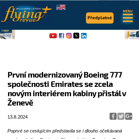
.
.
Předplatné
První modernizovaný Boeing 777
společnosti Emirates se zcela
Flying Revue
novým interiérem kabiny přistál v
Články
Ženevě
Expedice
13.8.2024
Pro piloty
Poprvé se cestujícím představila se i dlouho očekávaná
Série & speciály