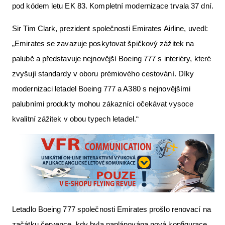
pod kódem letu EK 83. Kompletní modernizace trvala 37 dní.
Sir Tim Clark, prezident společnosti Emirates Airline, uvedl:
„Emirates se zavazuje poskytovat špičkový zážitek na
palubě a představuje nejnovější Boeing 777 s interiéry, které
zvyšují standardy v oboru prémiového cestování. Díky
modernizaci letadel Boeing 777 a A380 s nejnovějšími
palubními produkty mohou zákazníci očekávat vysoce
kvalitní zážitek v obou typech letadel.“
Letadlo Boeing 777 společnosti Emirates prošlo renovací na
začátku července, kdy byla naplánována nová konfigurace