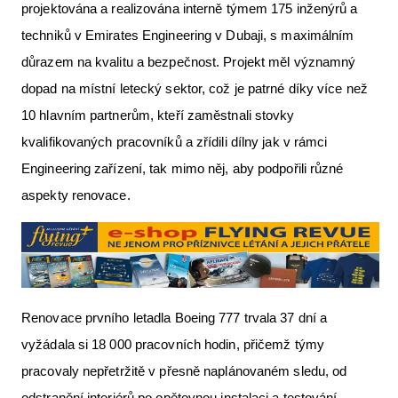
projektována a realizována interně týmem 175 inženýrů a
techniků v Emirates Engineering v Dubaji, s maximálním
důrazem na kvalitu a bezpečnost. Projekt měl významný
dopad na místní letecký sektor, což je patrné díky více než
10 hlavním partnerům, kteří zaměstnali stovky
kvalifikovaných pracovníků a zřídili dílny jak v rámci
Engineering zařízení, tak mimo něj, aby podpořili různé
aspekty renovace.
Renovace prvního letadla Boeing 777 trvala 37 dní a
vyžádala si 18 000 pracovních hodin, přičemž týmy
pracovaly nepřetržitě v přesně naplánovaném sledu, od
odstranění interiérů po opětovnou instalaci a testování