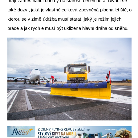
mají zaměstnanci údržby na starosti během léta. Diváci se
také dozví, jaká je vlastně celková zpevněná plocha letiště, o
kterou se v zimě údržba musí starat, jaký je režim jejich
práce a jak rychle musí být uklizena hlavní dráha od sněhu.