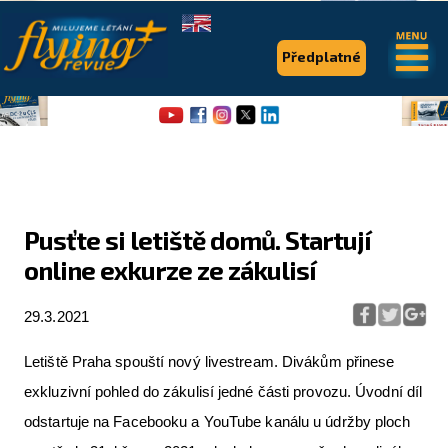
.
.
Předplatné
Pusťte si letiště domů. Startují
online exkurze ze zákulisí
Flying Revue
Články
29.3.2021
Expedice
Letiště Praha spouští nový livestream. Divákům přinese
Pro piloty
exkluzivní pohled do zákulisí jedné části provozu. Úvodní díl
odstartuje na Facebooku a YouTube kanálu u údržby ploch
Série & speciály