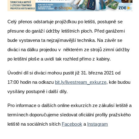
Celý přenos odstartuje projížďkou po letišti, postupně se
přesune do garáží údržby letištních ploch. Před garážemi
bude vystavena ta nejzajímavější technika. Na závěr se
diváci na dálku projedou v některém ze strojů zimní údržby
po letištní ploše a uvidí tak rozhled přímo z kabiny.
Úvodní díl si diváci mohou pustit již 31. března 2021 od
17:00 hodin na odkazu
bit.ly/livestream_exkurze
, kde budou
vysílány postupně i další díly.
Pro informace o dalších online exkurzích ze zákulisí letiště a
termínech doporučujeme sledovat oficiální profily pražského
letiště na sociálních sítích
Facebook
a
Instagram