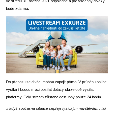
ve středu 31. března 2021 odpoledne a pro všechny diváky
Letecká videa
bude zdarma.
Aktuální FR + archiv
Letecká muzea
VFR Communication app
The SAFE Guide app
Nabídky práce v letectví
Inzerujte s námi
E-SHOP
Do přenosu se diváci mohou zapojit přímo. V průběhu online
vysílání budou moci posílat dotazy skrze obě vysílací
platformy. Celý stream zůstane dostupný pouze 24 hodin.
„I když současná situace nepřeje fyzickým návštěvám, i tak