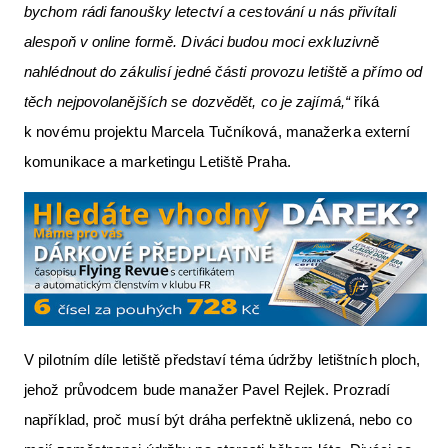
bychom rádi fanoušky letectví a cestování u nás přivítali
alespoň v online formě. Diváci budou moci exkluzivně
nahlédnout do zákulisí jedné části provozu letiště a přímo od
těch nejpovolanějších se dozvědět, co je zajímá,“
říká
k novému projektu Marcela Tučníková, manažerka externí
komunikace a marketingu Letiště Praha.
V pilotním díle letiště představí téma údržby letištních ploch,
jehož průvodcem bude manažer Pavel Rejlek. Prozradí
například, proč musí být dráha perfektně uklizená, nebo co