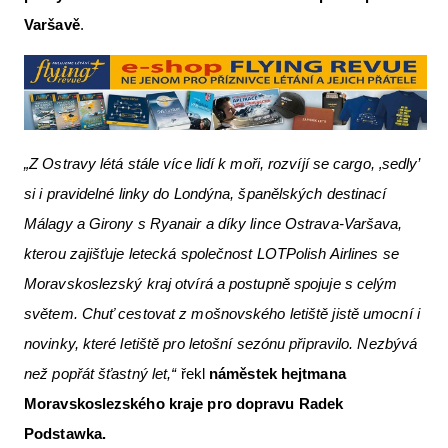
Varšavě
.
„Z Ostravy létá stále více lidí k moři, rozvíjí se cargo, ‚sedly’
si i pravidelné linky do Londýna, španělských destinací
Málagy a Girony s Ryanair a díky lince Ostrava-Varšava,
kterou zajišťuje letecká společnost LOT
Polish Airlines se
Moravskoslezský kraj otvírá a postupně spojuje s celým
světem. Chuť cestovat z mošnovského letiště jistě umocní i
novinky, které letiště pro letošní sezónu připravilo. Nezbývá
než popřát šťastný let,“
řekl
náměstek hejtmana
Moravskoslezského kraje pro dopravu Radek
Podstawka.