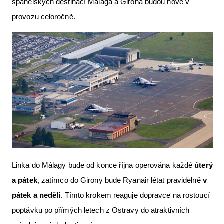
španělských destinací Málaga a Girona budou nově v
Letecká videa
provozu celoročně.
Aktuální FR + archiv
Letecká muzea
VFR Communication app
The SAFE Guide app
Nabídky práce v letectví
Inzerujte s námi
E-SHOP
Linka do Málagy bude od konce října operována každé
úterý
a pátek
, zatímco do Girony bude Ryanair létat pravidelně
v
pátek a neděli
. Tímto krokem reaguje dopravce na rostoucí
poptávku po přímých letech z Ostravy do atraktivních