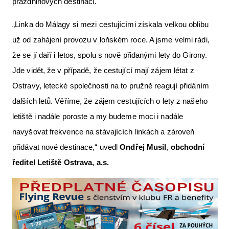
prázdninových destinací.
„Linka do Málagy si mezi cestujícími získala velkou oblibu
už od zahájení provozu v loňském roce. A jsme velmi rádi,
že se jí daří i letos, spolu s nově přidanými lety do Girony.
Jde vidět, že v případě, že cestující mají zájem létat z
Ostravy, letecké společnosti na to pružně reagují přidáním
dalších letů. Věříme, že zájem cestujících o lety z našeho
letiště i nadále poroste a my budeme moci i nadále
navyšovat frekvence na stávajících linkách a zároveň
přidávat nové destinace,“ uvedl
Ondřej Musil
,
obchodní
ředitel Letiště Ostrava, a.s.