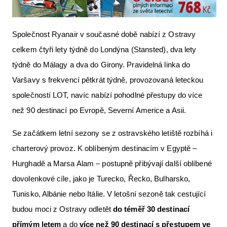
Společnost Ryanair v současné době nabízí z Ostravy
celkem čtyři lety týdně do Londýna (Stansted), dva lety
týdně do Málagy a dva do Girony. Pravidelná linka do
Varšavy s frekvencí pětkrát týdně, provozovaná leteckou
společností LOT, navíc nabízí pohodlné přestupy do více
než 90 destinací po Evropě, Severní Americe a Asii.
Se začátkem letní sezony se z ostravského letiště rozbíhá i
charterový provoz. K oblíbeným destinacím v Egyptě –
Hurghadě a Marsa Alam – postupně přibývají další oblíbené
dovolenkové cíle, jako je Turecko, Řecko, Bulharsko,
Tunisko, Albánie nebo Itálie. V letošní sezoně tak cestující
budou moci z Ostravy odletět
do téměř 30 destinací
přímým letem
a do
více než 90 destinací s přestupem ve