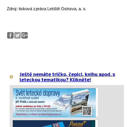
Zdroj: tisková zpráva Letiště Ostrava, a. s.
Ještě nemáte tričko, čepici, knihu apod. s
leteckou tematikou? Klikněte!