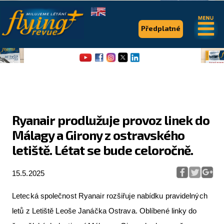
.
.
Předplatné
Ryanair prodlužuje provoz linek do
Málagy a Girony z ostravského
Flying Revue
letiště. Létat se bude celoročně.
Články
15.5.2025
Expedice
Pro piloty
Letecká společnost Ryanair rozšiřuje nabídku pravidelných
letů z Letiště Leoše Janáčka Ostrava. Oblíbené linky do
Série & speciály