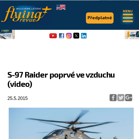
.
.
Předplatné
S-97 Raider poprvé ve vzduchu
(video)
Flying Revue
Články
25.5.2015
Expedice
Pro piloty
Série & speciály