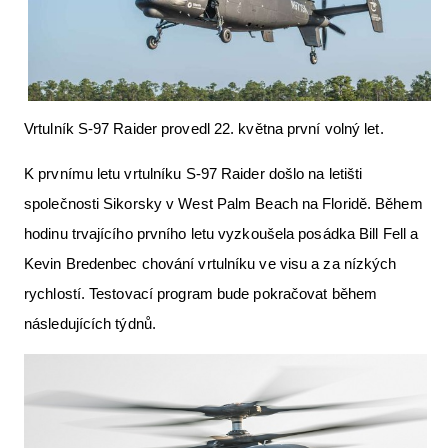
Letecká videa
Aktuální FR + archiv
Letecká muzea
Vrtulník S-97 Raider provedl 22. května první volný let.
VFR Communication app
K prvnímu letu vrtulníku S-97 Raider došlo na letišti
The SAFE Guide app
společnosti Sikorsky v West Palm Beach na Floridě. Během
Nabídky práce v letectví
hodinu trvajícího prvního letu vyzkoušela posádka Bill Fell a
Inzerujte s námi
Kevin Bredenbec chování vrtulníku ve visu a za nízkých
rychlostí. Testovací program bude pokračovat během
E-SHOP
následujících týdnů.