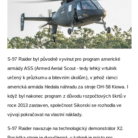
S-97 Raider byl původně vyvinut pro program americké
armády ASS (Armed Aerial Scout - tedy lehký vrtulník
určený k průzkumu a bitevním úkolům), v jehož rámci
americká armáda hledala náhradu za stroje OH-58 Kiowa. I
když byl nakonec program z důvodu rozpočtových škrtů v
roce 2013 zastaven, společnost Sikorski se rozhodla ve
vývoji pokračovat na vlastní náklady.
S-97 Raider navazuje na technologický demonstrátor X2.
Posádka stroje je dvoučlenná, v kabině je místo pro