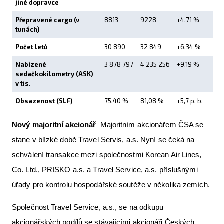
jiné dopravce
Přepravené cargo (v
8813
9228
+4,71 %
tunách)
Počet letů
30 890
32 849
+6,34 %
Nabízené
3 878 797
4 235 256
+9,19 %
sedačkokilometry (ASK)
v tis.
Obsazenost (SLF)
75,40 %
81,08 %
+5,7 p. b.
Nový majoritní akcionář
Majoritním akcionářem ČSA se
stane v blízké době Travel Servis, a.s. Nyní se čeká na
schválení transakce mezi společnostmi Korean Air Lines,
Co. Ltd., PRISKO a.s. a Travel Service, a.s. příslušnými
úřady pro kontrolu hospodářské soutěže v několika zemích.
Společnost Travel Service, a.s., se na odkupu
akcionářských podílů se stávajícími akcionáři Českých