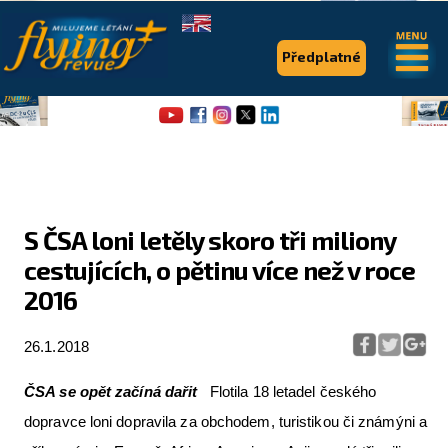
.
.
Předplatné
S ČSA loni letěly skoro tři miliony
cestujících, o pětinu více než v roce
Flying Revue
2016
Články
26.1.2018
Expedice
Pro piloty
ČSA se opět začíná dařit
Flotila 18 letadel českého
dopravce loni dopravila za obchodem, turistikou či známýni a
Série & speciály