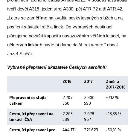
tvoří devět A319, jeden stroj A330, pět ATR 72 a tři ATR 42.
„Letos se zaměříme na kvalitu poskytovaných služeb a na
posílení stávající sítě a linek. Do vybraných destinací
plánujeme navýšit kapacitu nasazováním větších letadel, na
některých linkách navíc přidáme další frekvence,“ dodal
Jozef Sinčák.
Vybrané přepravní ukazatele Českých aerolinií:
2016
2017
Změna
2017/2016
Přepraveni cestující
2 707
2 900
+7,12 %
celkem
760
590
Cestující přepraveni na
2 263
2 678
+18,35 %
linkách ČSA
589
967
Cestující přepraveni pro
444 171
221 623
-50,10 %