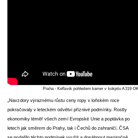
Praha - Keflavik pohledem kamer v kokpitu A319 O
„Navzdory výraznému růstu ceny ropy v loňském roce
pokračovaly v leteckém odvětví příznivé podmínky. Rostly
ekonomiky téměř všech zemí Evropské Unie a poptávka po
letech jak směrem do Prahy, tak i Čechů do zahraničí. ČSA
se podařilo těchto podmínek využít a dosáhnout meziročně