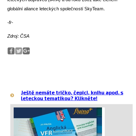
globální aliance leteckých společností SkyTeam.
-fr-
Zdroj: ČSA
Ještě nemáte tričko, čepici, knihu apod. s
leteckou tematikou? Klikněte!