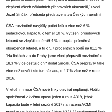
zlepšení všech základních přepravních ukazatelů," uvedl
Jozef Sinčák, předseda představenstva Českých aerolinií.
ČSA meziročně navýšily počet letů o více než 6 %,
sedačkovou kapacitu o téměř 10 %, vytížení proudových
letounů se zlepšilo o téměř 4 %, stoupla i průměrná
obsazenost letadel, a to o 5,7 procentních bodů na 81,1 %.
"Na linkách z a do Prahy jsme vloni přepravili meziročně o
18,3 % více cestujících,“ dodal Sinčák. ČSA přepravily také
více než devět tisíc tun nákladu, o 4,7 % více než v roce
2016.
V letošním roce ČSA nové linky otevírat neplánují. Flotilu
společnosti v květnu opustí jeden Airbus A319, jehož
kapacita bude v letní sezóně 2017 nahrazena ACMI
pronájmem jednoho letadla Airbus A321. V současnosti flotilu