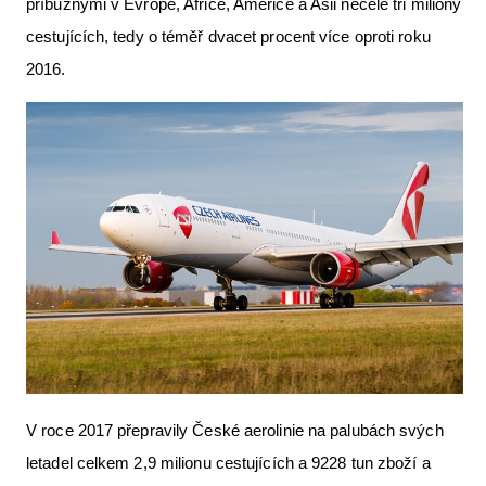
příbuznými v Evropě, Africe, Americe a Asii necelé tři miliony
Letecká videa
cestujících, tedy o téměř dvacet procent více oproti roku
Aktuální FR + archiv
2016.
Letecká muzea
VFR Communication app
The SAFE Guide app
Nabídky práce v letectví
Inzerujte s námi
E-SHOP
V roce 2017 přepravily České aerolinie na palubách svých
letadel celkem 2,9 milionu cestujících a 9228 tun zboží a