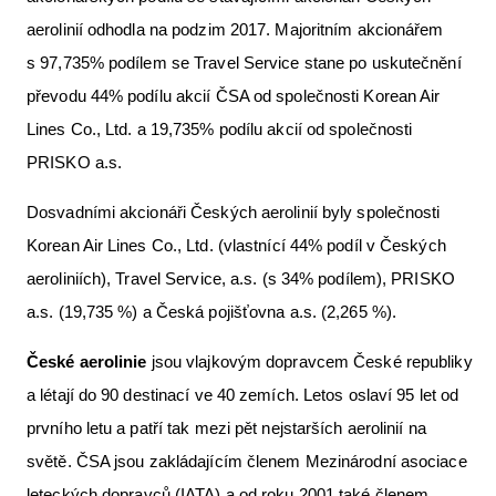
aerolinií odhodla na podzim 2017. Majoritním akcionářem
s 97,735% podílem se Travel Service stane po uskutečnění
převodu 44% podílu akcií ČSA od společnosti Korean Air
Lines Co., Ltd. a 19,735% podílu akcií od společnosti
PRISKO a.s.
Dosvadními akcionáři Českých aerolinií byly společnosti
Korean Air Lines Co., Ltd. (vlastnící 44% podíl v Českých
aeroliniích), Travel Service, a.s. (s 34% podílem), PRISKO
a.s. (19,735 %) a Česká pojišťovna a.s. (2,265 %).
Č
eské aerolinie
jsou vlajkovým dopravcem České republiky
a létají do 90 destinací ve 40 zemích. Letos oslaví 95 let od
prvního letu a patří tak mezi pět nejstarších aerolinií na
světě. ČSA jsou zakládajícím členem Mezinárodní asociace
leteckých dopravců (IATA) a od roku 2001 také členem