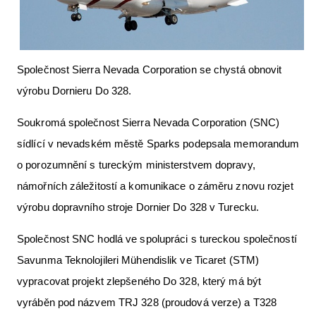
Letecká videa
Aktuální FR + archiv
Společnost Sierra Nevada Corporation se chystá obnovit
Letecká muzea
výrobu Dornieru Do 328.
VFR Communication app
Soukromá společnost Sierra Nevada Corporation (SNC)
The SAFE Guide app
sídlící v nevadském městě Sparks podepsala memorandum
Nabídky práce v letectví
o porozumnění s tureckým ministerstvem dopravy,
Inzerujte s námi
námořních záležitostí a komunikace o záměru znovu rozjet
výrobu dopravního stroje Dornier Do 328 v Turecku.
E-SHOP
Společnost SNC hodlá ve spolupráci s tureckou společností
Savunma Teknolojileri Mühendislik ve Ticaret (STM)
vypracovat projekt zlepšeného Do 328, který má být
vyráběn pod názvem TRJ 328 (proudová verze) a T328