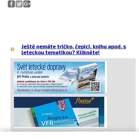
Ještě nemáte tričko, čepici, knihu apod. s
leteckou tematikou? Klikněte!