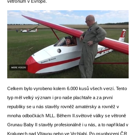
větroňům v Evropě.
Letecká videa
Aktuální FR + archiv
Letecká muzea
VFR Communication app
The SAFE Guide app
Nabídky práce v letectví
Inzerujte s námi
Celkem bylo vyrobeno kolem 6.000 kusů všech verzí. Tento
E-SHOP
typ měl velký význam i pro naše plachtaře a za první
republiky se u nás stavěly rovněž amatérsky a rovněž v
mnoha odbočkách MLL. Během II.světové války se větroně
Grunau Baby II stavěly profesionálně i u nás, a to například v
Kralupech nad Vltavou nebo ve Vrchlabí. Po osvobození ČR