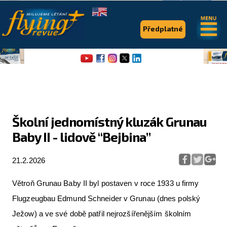
.
.
Předplatné
Školní jednomístný kluzák Grunau
Baby II - lidově “Bejbina”
Flying Revue
Články
21.2.2026
Expedice
Větroň Grunau Baby II byl postaven v roce 1933 u firmy
Pro piloty
Flugzeugbau Edmund Schneider v Grunau (dnes polský
Ježow) a ve své době patřil nejrozšířenějším školním
Série & speciály