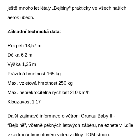
ještě mnoho let létaly „Bejbiny“ prakticky ve všech našich
aeroklubech.
Základní technická data:
Rozpětí 13,57 m
Délka 6,2 m
Výška 1,35 m
Prázdná hmotnost 165 kg
Max. vzletová hmotnost 250 kg
Max. nepřekročitelná rychlost 210 km/h
Klouzavost 1:17
Další zajímavé informace o větroni Grunau Baby II -
“Bejbině”, včetně pěkných letových záběrů, naleznete v I.díle
v sedmnáctiminutovém videu z dílny TOM studio.