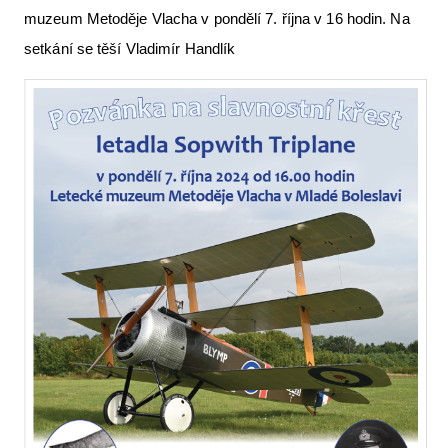
muzeum Metoděje Vlacha v pondělí 7. října v 16 hodin. Na
Letecká videa
setkání se těší Vladimír Handlík
Aktuální FR + archiv
Letecká muzea
VFR Communication app
The SAFE Guide app
Nabídky práce v letectví
Inzerujte s námi
E-SHOP