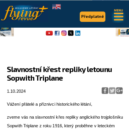
.
.
Předplatné
Slavnostní křest repliky letounu
Sopwith Triplane
Flying Revue
Články
1.10.2024
Expedice
Vážení přátelé a příznivci historického létání,
Pro piloty
zveme vás na slavnostní křes repliky anglického trojplošníku
Série & speciály
Sopwith Triplane z roku 1916, který proběhne v leteckém