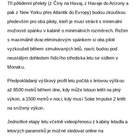
Tři pětidenní přelety (z Číny na Havaj, z Havaje do Arizony a
pak z New Yorku přes Atlantik do Evropy) budou zkouškou
především pro oba piloty, kteří je musí strávit s minimální
možností spánku v kabině o minimálních rozměrech. Režim
s maximálně dvacetiminutovým spánkem si oba piloti
vyzkoušeli během simulovaných letů, navíc budou pod
neustálým dohledem řídícího střediska letu se sídlem v
Monaku.
Předpokládaný výškový profil letu počítá s letovou výškou
až 8500 metrů během dne, kdy může letoun letět na plný
výkon, a 1500 metrů v noci, kdy musí Solar Impulse 2 letět
na snížený výkon.
Jednotlivé etapy letu včetně videopřenosu z kabiny letadla a
letových parametrů je možné sledovat online na