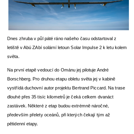
Letecká videa
Aktuální FR + archiv
Letecká muzea
Dnes zhruba v půl páté ráno našeho času odstartoval z
VFR Communication app
letiště v Abú ZAbí solární letoun Solar Impulse 2 k letu kolem
The SAFE Guide app
světa.
Nabídky práce v letectví
Na první etapě vedoucí do Ománu jej pilotuje André
Inzerujte s námi
Borschberg. Pro druhou etapu obletu světa jej v kabině
vystřídá duchovní autor projektu Bertrand Piccard. Na trase
E-SHOP
dlouhé přes 35 tisíc kilometrů je čeká celkem dvanáct
zastávek. Některé z etap budou extrémně náročné,
především přelety oceánů, při kterých čekají tým až
pětidenní etapy.