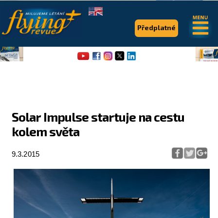
.
.
Předplatné
Solar Impulse startuje na cestu
kolem světa
Flying Revue
Články
9.3.2015
Expedice
Pro piloty
Série & speciály