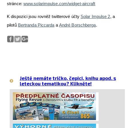
stránce:
www.solarimpulse.com/widget-aircraft
K dispozici jsou rovněž twitterové účty
Solar Impulse 2
, a
pilotů
Bertranda Piccarda
a
André Borschberga
.
Ještě nemáte tričko, čepici, knihu apod. s
leteckou tematikou? Klikněte!