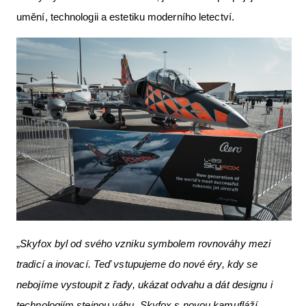
umění, technologii a estetiku moderního letectví.
„
Skyfox byl od svého vzniku symbolem rovnováhy mezi
tradicí a inovací. Teď vstupujeme do nové éry, kdy se
nebojíme vystoupit z řady, ukázat odvahu a dát designu i
technologiím stejnou váhu. Skyfox s novou kamufláží