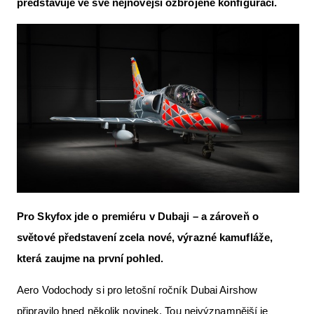
představuje ve své nejnovější ozbrojené konfiguraci.
Letecká videa
Aktuální FR + archiv
Letecká muzea
VFR Communication app
The SAFE Guide app
Nabídky práce v letectví
Inzerujte s námi
E-SHOP
Pro Skyfox jde o premiéru v Dubaji – a zároveň o
světové představení zcela nové, výrazné kamufláže,
která zaujme na první pohled.
Aero Vodochody si pro letošní ročník Dubai Airshow
připravilo hned několik novinek. Tou nejvýznamnější je