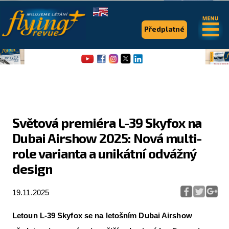
.
.
Předplatné
Světová premiéra L-39 Skyfox na
Dubai Airshow 2025: Nová multi-
Flying Revue
role varianta a unikátní odvážný
Články
design
Expedice
19.11.2025
Pro piloty
Letoun L-39 Skyfox se na letošním Dubai Airshow
Série & speciály