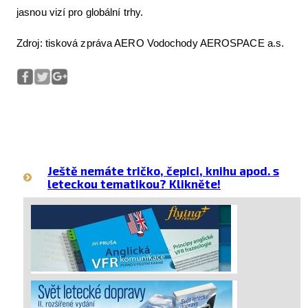
jasnou vizí pro globální trhy.
Zdroj: tisková zpráva AERO Vodochody AEROSPACE a.s.
Ještě nemáte tričko, čepici, knihu apod. s
leteckou tematikou? Klikněte!