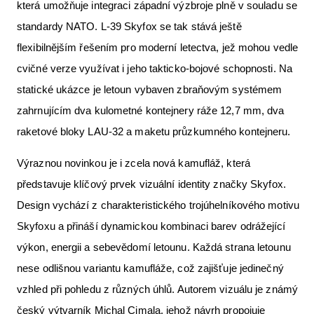
která umožňuje integraci západní výzbroje plně v souladu se
standardy NATO. L-39 Skyfox se tak stává ještě
flexibilnějším řešením pro moderní letectva, jež mohou vedle
cvičné verze využívat i jeho takticko-bojové schopnosti. Na
statické ukázce je letoun vybaven zbraňovým systémem
zahrnujícím dva kulometné kontejnery ráže 12,7 mm, dva
raketové bloky LAU-32 a maketu průzkumného kontejneru.
Výraznou novinkou je i zcela nová kamufláž, která
představuje klíčový prvek vizuální identity značky Skyfox.
Design vychází z charakteristického trojúhelníkového motivu
Skyfoxu a přináší dynamickou kombinaci barev odrážející
výkon, energii a sebevědomí letounu. Každá strana letounu
nese odlišnou variantu kamufláže, což zajišťuje jedinečný
vzhled při pohledu z různých úhlů. Autorem vizuálu je známý
český výtvarník Michal Cimala, jehož návrh propojuje