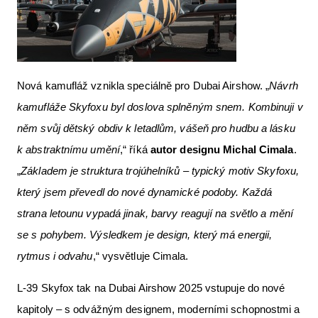
Nová kamufláž vznikla speciálně pro Dubai Airshow. „
Návrh
kamufláže Skyfoxu byl doslova splněným snem. Kombinuji v
něm svůj dětský obdiv k letadlům, vášeň pro hudbu a lásku
k abstraktnímu umění
,“ říká
autor designu Michal Cimala
.
„
Základem je struktura trojúhelníků – typický motiv Skyfoxu,
který jsem převedl do nové dynamické podoby. Každá
strana letounu vypadá jinak, barvy reagují na světlo a mění
se s pohybem. Výsledkem je design, který má energii,
rytmus i odvahu
,“ vysvětluje Cimala.
L-39 Skyfox tak na Dubai Airshow 2025 vstupuje do nové
kapitoly – s odvážným designem, moderními schopnostmi a