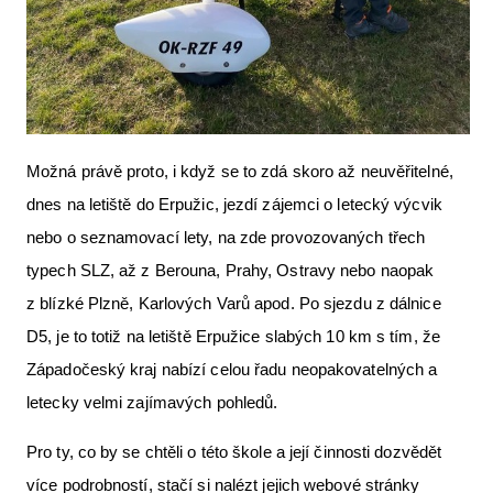
Možná právě proto, i když se to zdá skoro až neuvěřitelné,
dnes na letiště do Erpužic, jezdí zájemci o letecký výcvik
nebo o seznamovací lety, na zde provozovaných třech
typech SLZ, až z Berouna, Prahy, Ostravy nebo naopak
z blízké Plzně, Karlových Varů apod. Po sjezdu z dálnice
D5, je to totiž na letiště Erpužice slabých 10 km s tím, že
Západočeský kraj nabízí celou řadu neopakovatelných a
letecky velmi zajímavých pohledů.
Pro ty, co by se chtěli o této škole a její činnosti dozvědět
více podrobností, stačí si nalézt jejich webové stránky