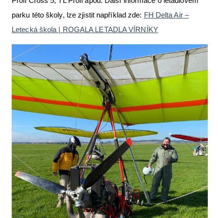
Profi Cross 5, TL Profi apod. Další informace o letadlovém
parku této školy, lze zjistit například zde:
FH Delta Air –
Letecká škola | ROGALA LETADLA VÍRNÍKY