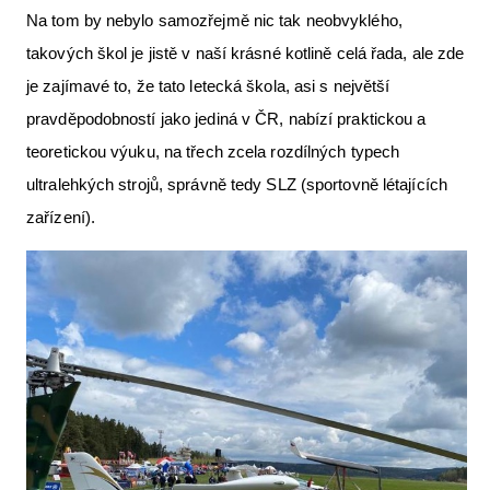
Na tom by nebylo samozřejmě nic tak neobvyklého,
Letecká videa
takových škol je jistě v naší krásné kotlině celá řada, ale zde
Aktuální FR + archiv
je zajímavé to, že tato letecká škola, asi s největší
Letecká muzea
pravděpodobností jako jediná v ČR, nabízí praktickou a
teoretickou výuku, na třech zcela rozdílných typech
VFR Communication app
ultralehkých strojů, správně tedy SLZ (sportovně létajících
The SAFE Guide app
zařízení).
Nabídky práce v letectví
Inzerujte s námi
E-SHOP