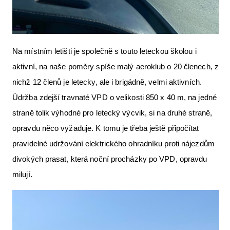
Na místním letišti je společně s touto leteckou školou i
aktivní, na naše poměry spíše malý aeroklub o 20 členech, z
nichž 12 členů je letecky, ale i brigádně, velmi aktivních.
Údržba zdejší travnaté VPD o velikosti 850 x 40 m, na jedné
straně tolik výhodné pro letecký výcvik, si na druhé straně,
opravdu něco vyžaduje. K tomu je třeba ještě připočítat
pravidelné udržování elektrického ohradníku proti nájezdům
divokých prasat, která noční procházky po VPD, opravdu
milují.