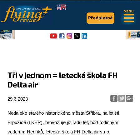
.
.
Předplatné
Tři v jednom = letecká škola FH
Delta air
Flying Revue
Články
29.6.2023
Expedice
Nedaleko starého historického města Stříbra, na letišti
Pro piloty
Erpužice (LKER), provozuje již řadu let, pod rodinným
vedením Herinků, letecká škola FH Delta air s.r.o.
Série & speciály