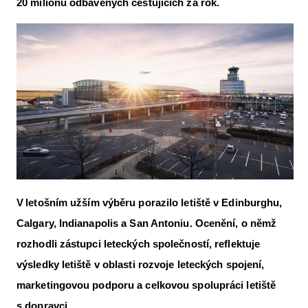
20 milionů odbavených cestujících za rok.
Letecká videa
Aktuální FR + archiv
Letecká muzea
VFR Communication app
The SAFE Guide app
Nabídky práce v letectví
Inzerujte s námi
V letošním užším výběru porazilo letiště v Edinburghu,
E-SHOP
Calgary, Indianapolis a San Antoniu. Ocenění, o němž
rozhodli zástupci leteckých společností, reflektuje
výsledky letiště v oblasti rozvoje leteckých spojení,
marketingovou podporu a celkovou spolupráci letiště
s dopravci.