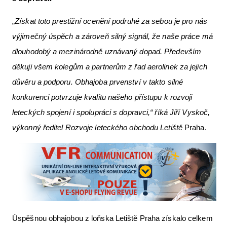
„
Získat toto prestižní ocenění podruhé za sebou je pro nás
výjimečný úspěch a zároveň silný signál, že naše práce má
dlouhodobý a mezinárodně uznávaný dopad. Především
děkuji všem kolegům a partnerům z řad aerolinek za jejich
důvěru a podporu. Obhajoba prvenství v takto silné
konkurenci potvrzuje kvalitu našeho přístupu k rozvoji
leteckých spojení i spolupráci s dopravci,“ říká Jiří Vyskoč,
výkonný ředitel Rozvoje leteckého obchodu Letiště
Praha.
Úspěšnou obhajobou z loňska Letiště Praha získalo celkem