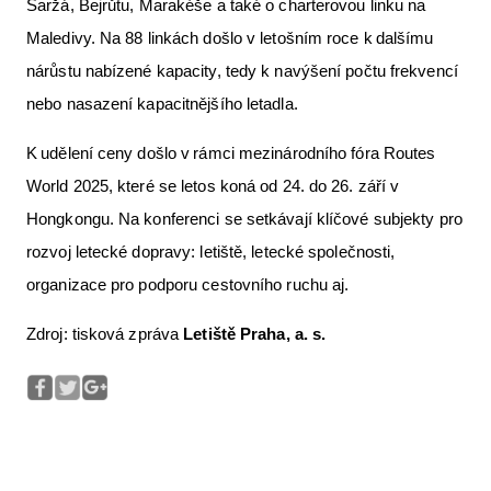
Šaržá, Bejrůtu, Marakéše a také o charterovou linku na
Maledivy. Na 88 linkách došlo v letošním roce k dalšímu
nárůstu nabízené kapacity, tedy k navýšení počtu frekvencí
nebo nasazení kapacitnějšího letadla.
K udělení ceny došlo v rámci mezinárodního fóra Routes
World 2025, které se letos koná od 24. do 26. září v
Hongkongu. Na konferenci se setkávají klíčové subjekty pro
rozvoj letecké dopravy: letiště, letecké společnosti,
organizace pro podporu cestovního ruchu aj.
Zdroj: tisková zpráva
Letiště Praha, a. s.