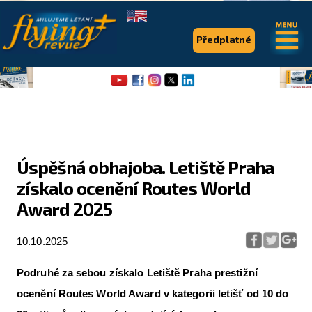
.
.
Předplatné
Úspěšná obhajoba. Letiště Praha
získalo ocenění Routes World
Flying Revue
Award 2025
Články
10.10.2025
Expedice
Pro piloty
Podruhé za sebou získalo Letiště Praha prestižní
ocenění Routes World Award v kategorii letišť od 10 do
Série & speciály