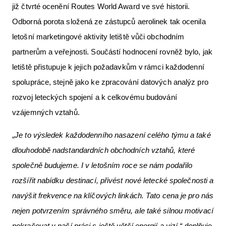
již čtvrté ocenění Routes World Award ve své historii.
Odborná porota složená ze zástupců aerolinek tak ocenila
letošní marketingové aktivity letiště vůči obchodním
partnerům a veřejnosti. Součástí hodnocení rovněž bylo, jak
letiště přistupuje k jejich požadavkům v rámci každodenní
spolupráce, stejně jako ke zpracování datových analýz pro
rozvoj leteckých spojení a k celkovému budování
vzájemných vztahů.
„
Je to výsledek každodenního nasazení celého týmu a také
dlouhodobě nadstandardních obchodních vztahů, které
společně budujeme. I v letošním roce se nám podařilo
rozšířit nabídku destinací, přivést nové letecké společnosti a
navýšit frekvence na klíčových linkách. Tato cena je pro nás
nejen potvrzením správného směru, ale také silnou motivací
pokračovat v naší práci s ještě větší energií a vizí,“
doplňuje