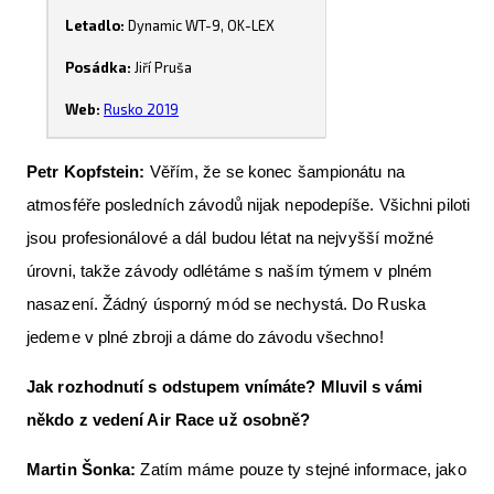
Letadlo:
Dynamic WT-9, OK-LEX
Posádka:
Jiří Pruša
Web:
Rusko 2019
Petr Kopfstein:
Věřím, že se konec šampionátu na
atmosféře posledních závodů nijak nepodepíše. Všichni piloti
jsou profesionálové a dál budou létat na nejvyšší možné
úrovni, takže závody odlétáme s naším týmem v plném
nasazení. Žádný úsporný mód se nechystá. Do Ruska
jedeme v plné zbroji a dáme do závodu všechno!
Jak rozhodnutí s odstupem vnímáte? Mluvil s vámi
někdo z vedení Air Race už osobně?
Martin Šonka:
Zatím máme pouze ty stejné informace, jako