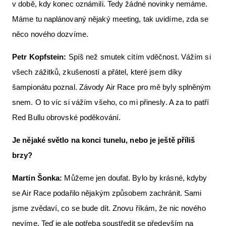
v době, kdy konec oznámili. Tedy žádné novinky nemáme.
Máme tu naplánovaný nějaký meeting, tak uvidíme, zda se
něco nového dozvíme.
Petr Kopfstein:
Spíš než smutek cítím vděčnost. Vážím si
všech zážitků, zkušeností a přátel, které jsem díky
šampionátu poznal. Závody Air Race pro mě byly splněným
snem. O to víc si vážím všeho, co mi přinesly. A za to patří
Red Bullu obrovské poděkování.
Je nějaké světlo na konci tunelu, nebo je ještě příliš
brzy?
Martin Šonka:
Můžeme jen doufat. Bylo by krásné, kdyby
se Air Race podařilo nějakým způsobem zachránit. Sami
jsme zvědaví, co se bude dít. Znovu říkám, že nic nového
nevíme. Teď je ale potřeba soustředit se především na