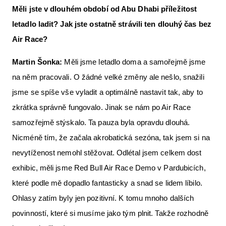
Měli jste v dlouhém období od Abu Dhabi příležitost
letadlo ladit? Jak jste ostatně strávili ten dlouhý čas bez
Air Race?
Martin Šonka:
Měli jsme letadlo doma a samořejmě jsme
na něm pracovali. O žádné velké změny ale nešlo, snažili
jsme se spíše vše vyladit a optimálně nastavit tak, aby to
zkrátka správně fungovalo. Jinak se nám po Air Race
samozřejmě stýskalo. Ta pauza byla opravdu dlouhá.
Nicméně tím, že začala akrobatická sezóna, tak jsem si na
nevytíženost nemohl stěžovat. Odlétal jsem celkem dost
exhibic, měli jsme Red Bull Air Race Demo v Pardubicích,
které podle mě dopadlo fantasticky a snad se lidem líbilo.
Ohlasy zatím byly jen pozitivní. K tomu mnoho dalších
povinností, které si musíme jako tým plnit. Takže rozhodně