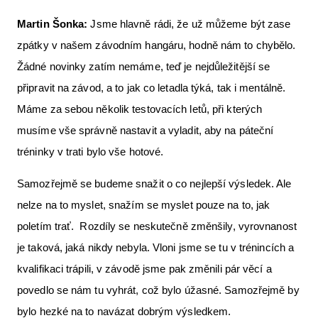
Martin Šonka:
Jsme hlavně rádi, že už můžeme být zase
zpátky v našem závodním hangáru, hodně nám to chybělo.
Žádné novinky zatím nemáme, teď je nejdůležitější se
připravit na závod, a to jak co letadla týká, tak i mentálně.
Máme za sebou několik testovacích letů, při kterých
musíme vše správně nastavit a vyladit, aby na páteční
tréninky v trati bylo vše hotové.
Samozřejmě se budeme snažit o co nejlepší výsledek. Ale
nelze na to myslet, snažím se myslet pouze na to, jak
poletím trať. Rozdíly se neskutečně změnšily, vyrovnanost
je taková, jaká nikdy nebyla. Vloni jsme se tu v trénincích a
kvalifikaci trápili, v závodě jsme pak změnili pár věcí a
povedlo se nám tu vyhrát, což bylo úžasné. Samozřejmě by
bylo hezké na to navázat dobrým výsledkem.