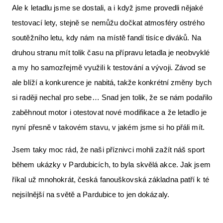
Ale k letadlu jsme se dostali, a i když jsme provedli nějaké
testovací lety, stejně se nemůžu dočkat atmosféry ostrého
soutěžního letu, kdy nám na místě fandí tisíce diváků. Na
druhou stranu mít tolik času na přípravu letadla je neobvyklé
a my ho samozřejmě využili k testování a vývoji. Závod se
ale blíží a konkurence je nabitá, takže konkrétní změny bych
si raději nechal pro sebe… Snad jen tolik, že se nám podařilo
zaběhnout motor i otestovat nové modifikace a že letadlo je
nyní přesně v takovém stavu, v jakém jsme si ho přáli mít.
Jsem taky moc rád, že naši příznivci mohli zažít náš sport
během ukázky v Pardubicích, to byla skvělá akce. Jak jsem
říkal už mnohokrát, česká fanouškovská základna patří k té
nejsilnější na světě a Pardubice to jen dokázaly.