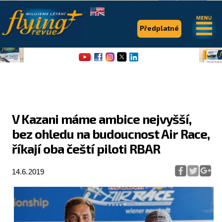
.
.
Předplatné
V Kazani máme ambice nejvyšší,
bez ohledu na budoucnost Air Race,
Flying Revue
říkají oba čeští piloti RBAR
Články
14.6.2019
Expedice
Pro piloty
Série & speciály