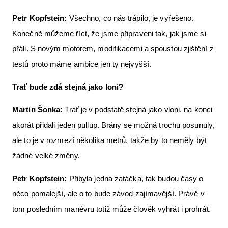
Petr Kopfstein:
Všechno, co nás trápilo, je vyřešeno.
Konečně můžeme říct, že jsme připraveni tak, jak jsme si
přáli. S novým motorem, modifikacemi a spoustou zjištění z
testů proto máme ambice jen ty nejvyšší.
Trať bude zdá stejná jako loni?
Martin Šonka:
Trať je v podstatě stejná jako vloni, na konci
akorát přidali jeden pullup. Brány se možná trochu posunuly,
ale to je v rozmezí několika metrů, takže by to neměly být
žádné velké změny.
Petr Kopfstein:
Přibyla jedna zatáčka, tak budou časy o
něco pomalejší, ale o to bude závod zajímavější. Právě v
tom posledním manévru totiž může člověk vyhrát i prohrát.