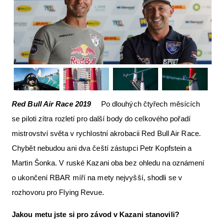
Letecká videa
Aktuální FR + archiv
Letecká muzea
VFR Communication app
The SAFE Guide app
Red Bull Air Race 2019
Po dlouhých čtyřech měsících
Nabídky práce v letectví
se piloti zítra rozletí pro další body do celkového pořadí
Inzerujte s námi
mistrovství světa v rychlostní akrobacii Red Bull Air Race.
E-SHOP
Chybět nebudou ani dva čeští zástupci Petr Kopfstein a
Martin Šonka. V ruské Kazani oba bez ohledu na oznámení
o ukončení RBAR míří na mety nejvyšší, shodli se v
rozhovoru pro Flying Revue.
Jakou metu jste si pro závod v Kazani stanovili?