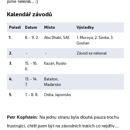
jsme nelenili... :)
Kalendář závodů
Pořadí
Datum
Místo
Výsledky
1.
8. - 9. 2.
Abu Dhabi, SAE
1. Muroya, 2. Šonka, 3.
Goulian
2.
-
-
Závod se nekonal
3.
15. - 16.
Kazaň, Rusko
6.
4.
13. - 14.
Balaton,
7.
Maďarsko
5.
7. - 8. 8.
Chiba, Japonsko
Petr Kopfstein:
Na jednu stranu byla dlouhá pauza trochu
frustrující, chtěl jsem být na závodních tratích co nejdřív…