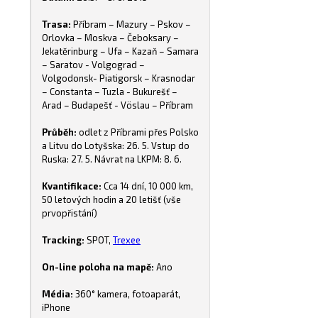
Trasa:
Příbram – Mazury – Pskov –
Orlovka – Moskva – Čeboksary –
Jekatěrinburg – Ufa – Kazaň – Samara
– Saratov - Volgograd –
Volgodonsk- Piatigorsk – Krasnodar
– Constanta – Tuzla - Bukurešť –
Arad – Budapešť - Vöslau – Příbram
Průběh:
odlet z Příbrami přes Polsko
a Litvu do Lotyšska: 26. 5. Vstup do
Ruska: 27. 5. Návrat na LKPM: 8. 6.
Kvantifikace:
Cca 14 dní, 10 000 km,
50 letových hodin a 20 letišť (vše
prvopřistání)
Tracking:
SPOT,
Trexee
On-line poloha na mapě:
Ano
Média:
360° kamera, fotoaparát,
iPhone