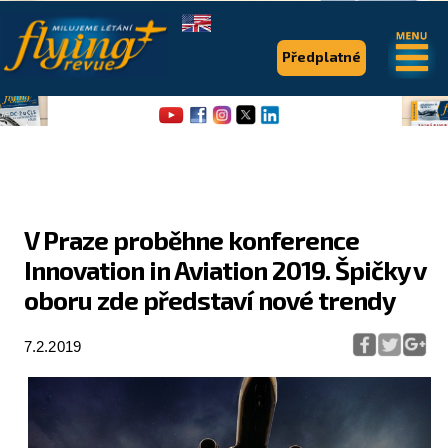
.
.
Předplatné
V Praze proběhne konference
Innovation in Aviation 2019. Špičky v
Flying Revue
oboru zde představí nové trendy
Články
7.2.2019
Expedice
Pro piloty
Série & speciály