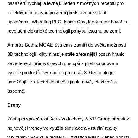
pasažérů rychleji a levněji. Jeden z možných receptů pro
zefektivnění pohybu po zemi představí prezident
společnosti Wheeltug PLC, Isaiah Cox, který bude hovořit o
revoluční elektrické technologii pohybu letounu po zemi.
Ambróz Both z MCAE Systems zamíří do světa možností
3D technologií, díky nimž je stále zřetelnější posun hranic
zavedených průmyslových postupů a přehodnocování
vývoje produktů i výrobních procesů. 3D technologie
umožňují i v letectví dělat věci jinak, nově, efektivně a
úsporně.
Drony
Zástupci společnosti Aero Vodochody & VR Group představí
nejnovější trendy ve využití simulace a virtuální reality
v pilotním výcviku a ředitel GE Aviation Milan Šlapák přiblíží