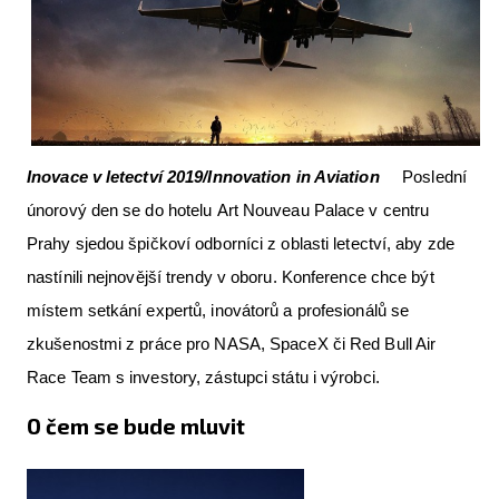
Letecká videa
Aktuální FR + archiv
Letecká muzea
VFR Communication app
Inovace v letectví 2019/Innovation in Aviation
Poslední
The SAFE Guide app
únorový den se do hotelu Art Nouveau Palace v centru
Prahy sjedou špičkoví odborníci z oblasti letectví, aby zde
Nabídky práce v letectví
nastínili nejnovější trendy v oboru. Konference chce být
Inzerujte s námi
místem setkání expertů, inovátorů a profesionálů se
E-SHOP
zkušenostmi z práce pro NASA, SpaceX či Red Bull Air
Race Team s investory, zástupci státu i výrobci.
O čem se bude mluvit