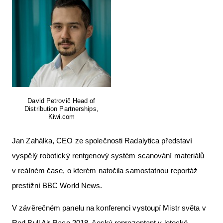
David Petrovič Head of
Distribution Partnerships,
Kiwi.com
Jan Zahálka, CEO ze společnosti Radalytica představí
vyspělý robotický rentgenový systém scanování materiálů
v reálném čase, o kterém natočila samostatnou reportáž
prestižní BBC World News.
V závěrečném panelu na konferenci vystoupí Mistr světa v
Red Bull Air Race 2018, český reprezentant v letecké