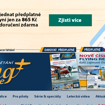
.
vce létání
Předplatné
Darovat předplatné
dice
Pro piloty
Série & speciály
Letecká videa
Aktuá