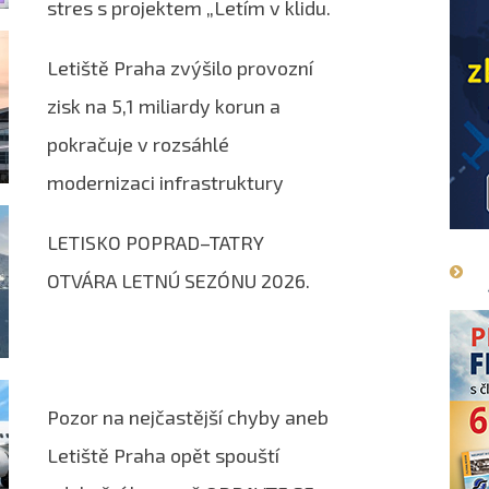
stres s projektem „Letím v klidu.
#letímzPrahy“
Letiště Praha zvýšilo provozní
zisk na 5,1 miliardy korun a
pokračuje v rozsáhlé
modernizaci infrastruktury
LETISKO POPRAD–TATRY
OTVÁRA LETNÚ SEZÓNU 2026.
Pozor na nejčastější chyby aneb
Letiště Praha opět spouští