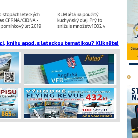
o stopách leteckých
KLM létá na použitý
L-610 no
ras CFRNA/CIDNA -
kuchyňský olej. Prý to
předběžn
zpomínkový let 2019
snižuje množství CO2 v
dokončen
emisích
dopravců 
projekt 
ci, knihu apod. s leteckou tematikou? Klikněte!
cena
1