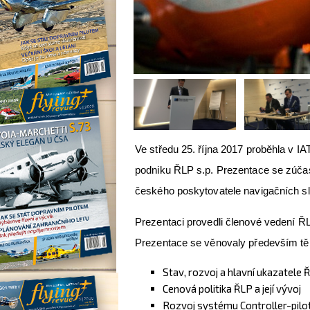
Ve středu 25. října 2017 proběhla v 
podniku ŘLP s.p. Prezentace se zúčast
českého poskytovatele navigačních sl
Prezentaci provedli členové vedení Ř
Prezentace se věnovaly především t
Stav, rozvoj a hlavní ukazatele 
Cenová politika ŘLP a její vývoj
Rozvoj systému Controller-pilot