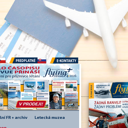
Předplatné
E-kontakty
lní FR + archiv
Letecká muzea