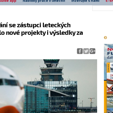
Guide app
Nabídky práce v letectví
Inzerujte s námi
E-S
ání se zástupci leteckých
Má
o nové projekty i výsledky za