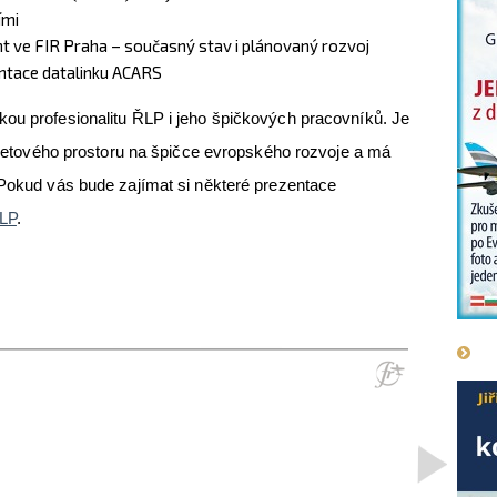
ími
ht ve FIR Praha – současný stav i plánovaný rozvoj
ntace datalinku ACARS
ou profesionalitu ŘLP i jeho špičkových pracovníků. Je
í letového prostoru na špičce evropského rozvoje a má
 Pokud vás bude zajímat si některé prezentace
LP
.
>