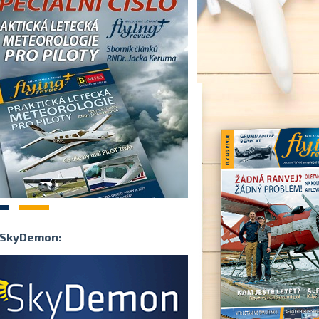
2
SkyDemon: