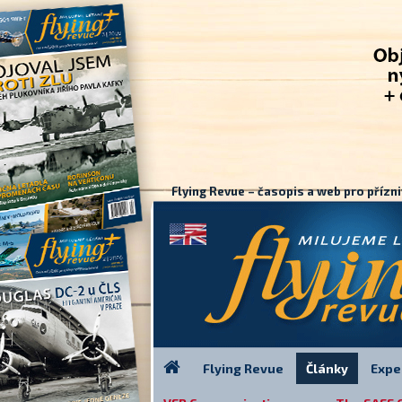
Flying Revue – časopis a web pro přízni
Flying Revue
Články
Expe