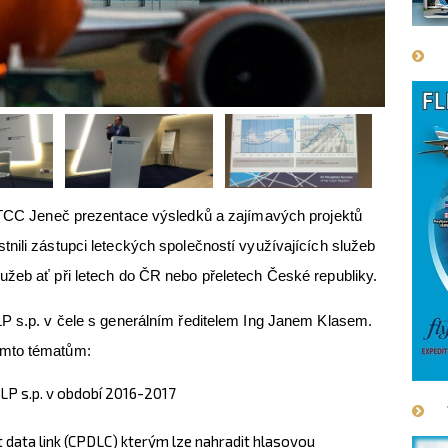
IATCC Jeneč prezentace výsledků a zajímavých projektů
nili zástupci leteckých společností využívajících služeb
užeb ať při letech do ČR nebo přeletech České republiky.
LP s.p. v čele s generálním ředitelem Ing Janem Klasem.
ěmto tématům:
ŘLP s.p. v období 2016-2017
 data link (CPDLC) kterým lze nahradit hlasovou