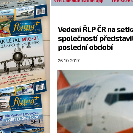
VFR Communication app
The SAFE 
Vedení ŘLP ČR na setk
společností představil
poslední období
26.10.2017