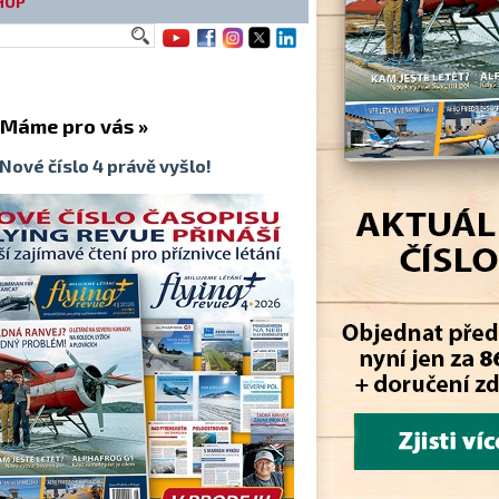
HOP
me pro vás »
Nové číslo 4 právě vyšlo!