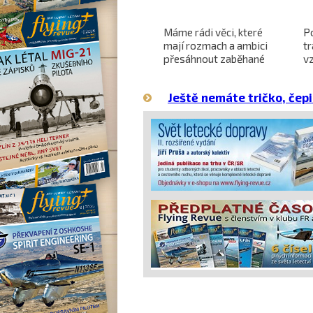
Projekt nadzvukového
Máme rádi věci, které
P
letounu X-59 QueSST
mají rozmach a ambici
t
o
směřuje k prvnímu letu
přesáhnout zaběhané
v
hranice
Ještě nemáte tričko, čepi