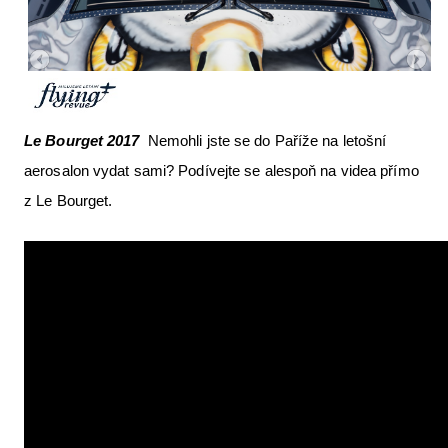
Letecká videa
Aktuální FR + archiv
Letecká muzea
Le Bourget 2017
Nemohli jste se do Paříže na letošní
VFR Communication app
aerosalon vydat sami? Podívejte se alespoň na videa přímo
The SAFE Guide app
z Le Bourget.
Nabídky práce v letectví
Inzerujte s námi
E-SHOP