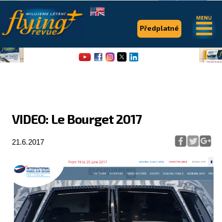
.
.
Předplatné
VIDEO: Le Bourget 2017
Flying Revue
21.6.2017
Články
Expedice
Pro piloty
Série & speciály