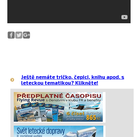
Ještě nemáte tričko, čepici, knihu apod. s
leteckou tematikou? Klikněte!