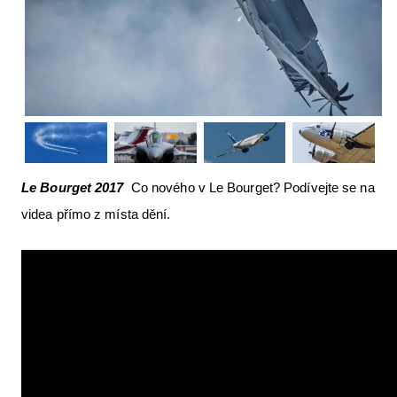
Letecká videa
Aktuální FR + archiv
Letecká muzea
VFR Communication app
The SAFE Guide app
Le Bourget 2017
Co nového v Le Bourget? Podívejte se na
Nabídky práce v letectví
videa přímo z místa dění.
Inzerujte s námi
E-SHOP