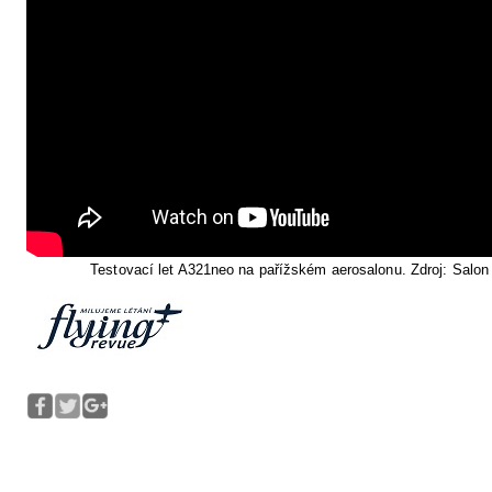
Testovací let A321neo na pařížském aerosalonu. Zdroj: Salon 