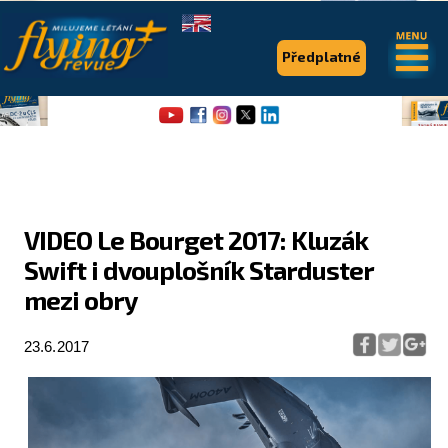
.
.
Předplatné
VIDEO Le Bourget 2017: Kluzák
Swift i dvouplošník Starduster
Flying Revue
mezi obry
Články
23.6.2017
Expedice
Pro piloty
Série & speciály