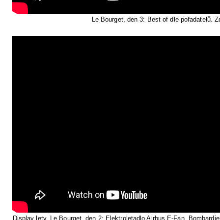
Le Bourget, den 3: Best of dle pořadatelů. Z
Display lety, Le Bourget, den 2: Elektroletadlo Airbus E-Fan, Bombardi