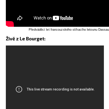
Předváděcí let francouzského stíhacího letounu Dassaul
Živě z Le Bourget: