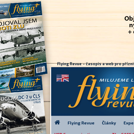
Flying Revue – časopis a web pro přízni
Flying Revue
Články
Expe