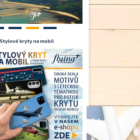
2
3
4
Stylové kryty na mobil