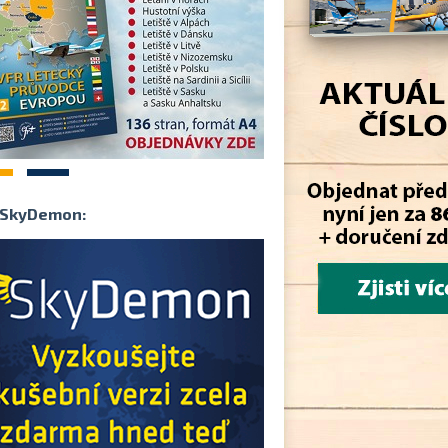
2
SkyDemon: