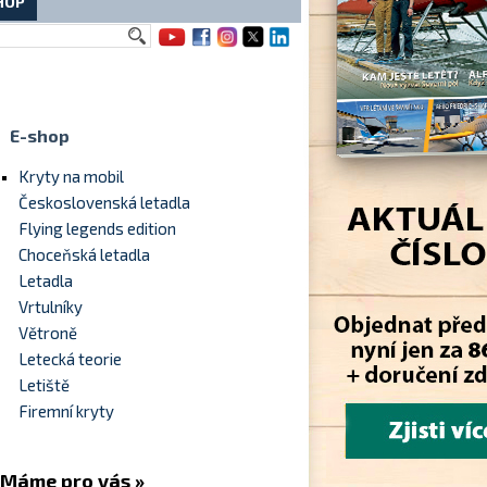
HOP
E-shop
Kryty na mobil
Československá letadla
Flying legends edition
Choceňská letadla
Letadla
Vrtulníky
Větroně
Letecká teorie
Letiště
Firemní kryty
me pro vás »