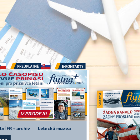
Předplatné
E-kontakty
lní FR + archiv
Letecká muzea