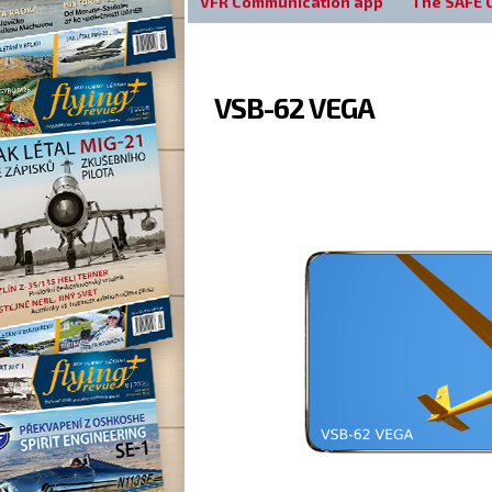
VFR Communication app
The SAFE 
VSB-62 VEGA