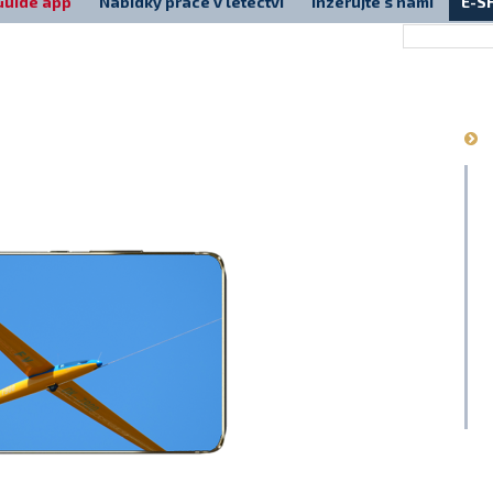
Guide app
Nabídky práce v letectví
Inzerujte s námi
E-S
Má