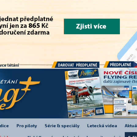
.
vce létání
Předplatné
Darovat předplatné
dice
Pro piloty
Série & speciály
Letecká videa
Aktuá