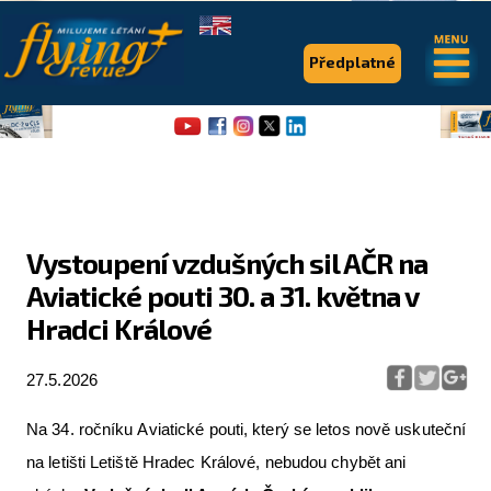
.
.
Předplatné
Vystoupení vzdušných sil AČR na
Aviatické pouti 30. a 31. května v
Flying Revue
Hradci Králové
Články
27.5.2026
Expedice
Pro piloty
Na 34. ročníku Aviatické pouti, který se letos nově uskuteční
na letišti Letiště Hradec Králové, nebudou chybět ani
Série & speciály