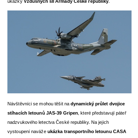
ukázky
Vzdušných sIl Armády České republiky
.
Letecká videa
Aktuální FR + archiv
Letecká muzea
VFR Communication app
The SAFE Guide app
Nabídky práce v letectví
Inzerujte s námi
E-SHOP
Návštěvníci se mohou těšit na
dynamický průlet dvojice
stíhacích letounů JAS-39 Gripen
, které představují páteř
nadzvukového letectva České republiky. Na jejich
vystoupení naváže
ukázka transportního letounu CASA