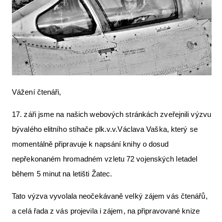
Letecká videa
Aktuální FR + archiv
Letecká muzea
VFR Communication app
The SAFE Guide app
Vážení čtenáři,
Nabídky práce v letectví
17. záři jsme na našich webových stránkách zveřejnili výzvu
bývalého elitního stíhače plk.v.v.Václava Vaška, který se
Inzerujte s námi
momentálně připravuje k napsání knihy o dosud
E-SHOP
nepřekonaném hromadném vzletu 72 vojenských letadel
během 5 minut na letišti Žatec.
Tato výzva vyvolala neočekávaně velký zájem vás čtenářů,
a celá řada z vás projevila i zájem, na připravované knize