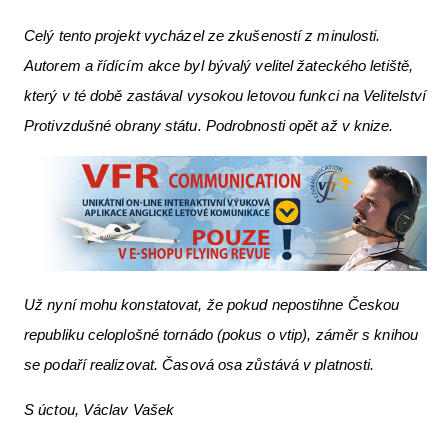
Celý tento projekt vycházel ze zkušeností z minulosti.
Autorem a řídícím akce byl bývalý velitel žateckého letiště,
který v té době zastával vysokou letovou funkci na Velitelství
Protivzdušné obrany státu. Podrobnosti opět až v knize.
Už nyní mohu konstatovat, že pokud nepostihne Českou
republiku celoplošné tornádo (pokus o vtip), záměr s knihou
se podaří realizovat. Časová osa zůstává v platnosti.
S úctou, Václav Vašek