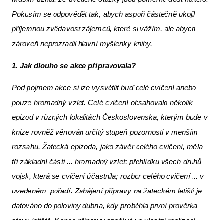
Pokusím se odpovědět tak, abych aspoň částečně ukojil
příjemnou zvědavost zájemců, které si vážím, ale abych
zároveň neprozradil hlavní myšlenky knihy.
1. Jak dlouho se akce připravovala?
Pod pojmem akce si lze vysvětlit buď celé cvičení anebo
pouze hromadný vzlet. Celé cvičení obsahovalo několik
epizod v různých lokalitách Československa, kterým bude v
knize rovněž věnován určitý stupeň pozornosti v menším
rozsahu. Žatecká epizoda, jako závěr celého cvičení, měla
tři základní části ... hromadný vzlet; přehlídku všech druhů
vojsk, která se cvičení účastnila; rozbor celého cvičení ... v
uvedeném pořadí. Zahájení přípravy na žateckém letišti je
datováno do poloviny dubna, kdy proběhla první prověrka