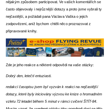
nějakým způsobem participovat. Ve vašich komentářích se
často objevovaly i nejrůznější dotazy a proto jsme vybrali ty
nejčastější, a požádali pana Václava Vaška o jejich
zodpovězení, aniž bychom chtěli něco prozrazovat z
připravované knihy.
Zde je jeho reakce a některé odpovědi na vaše otázky:
Dobrý den, letečtí entuziasti.
redakcí časopisu jsem byl vyzván k reakci na nejčastější
dotazy, které byly iniciovány výzvou ke knize o hromadném
vzletu 72 letadel během 5 minut v rámci cvičení ŠTÍT-84.
Musím uznat, že uvedené otázky jdou poměrně dost na tělo.