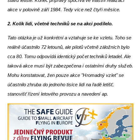
stavu letiště. Konec přípravy spočívá ve vlastní realizací
akce v polovině září 1984. Tedy více než čtyři měsíce.
2. Kolik lidí, včetně techniků se na akci podílelo.
Tato otázka je už konkrétní a vztahuje se ke vzletu. Toho se
reálně účastnilo 72 letounů, ale pilotů včetně záložních bylo
cca 80. Tomu odpovídá identický počet techniků letadel. Ale
taková akce musí být zabezpečena i ostatními druhy služeb.
Mohu konstatovat, žen pouze akce "Hromadný vzlet" se
účastnilo zhruba do jednoho tisíce lidí na řadě letišť,
stanovišť řízení letového provozu a navedení ap.