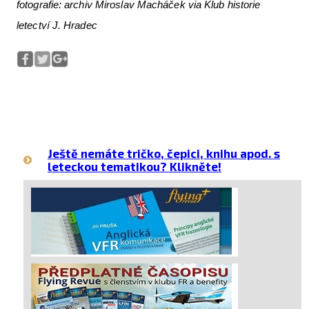
fotografie: archiv Miroslav Macháček via Klub historie
letectví J. Hradec
Ještě nemáte tričko, čepici, knihu apod. s
leteckou tematikou? Klikněte!