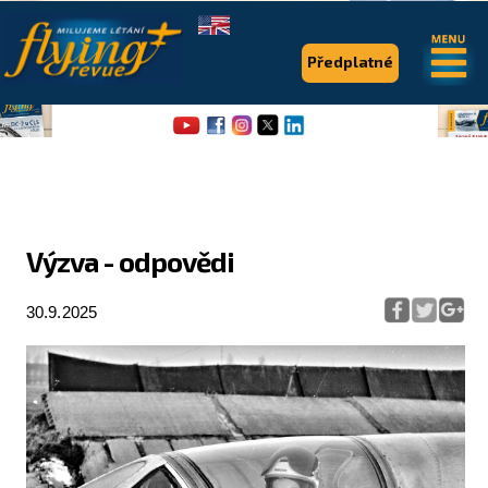
.
.
Předplatné
Výzva - odpovědi
Flying Revue
30.9.2025
Články
Expedice
Pro piloty
Série & speciály