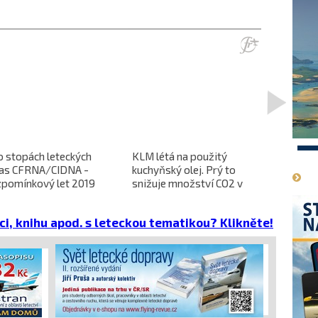
>
1
o stopách leteckých
KLM létá na použitý
L-610 no
ras CFRNA/CIDNA -
kuchyňský olej. Prý to
předběžn
zpomínkový let 2019
snižuje množství CO2 v
dokončen
emisích
dopravců 
projekt 
ci, knihu apod. s leteckou tematikou? Klikněte!
cena