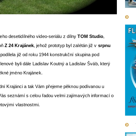
o desetidílného video-seriálu z dílny
TOM Studio
,
roň
Z 24 Krajánek
, jehož prototyp byl zalétán již v
srpnu
podílela již od roku 1944 konstrukční skupina pod
lenové byli dále Ladislav Koutný a Ladislav Šváb, který
pěkné jméno Krajánek.
slední Krajánci a tak Vám přejeme pěknou podívanou u
 Vás seznámí s celou řadou velmi zajímavých informací o
etovými vlastnostmi.