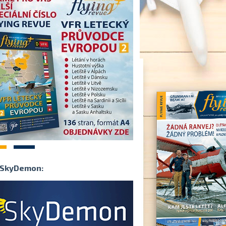
2
SkyDemon: