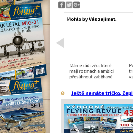
<
Projekt nadzvukového
Máme rádi věci, které
P
letounu X-59 QueSST
mají rozmach a ambici
t
o
směřuje k prvnímu letu
přesáhnout zaběhané
v
hranice
Ještě nemáte tričko, čepi