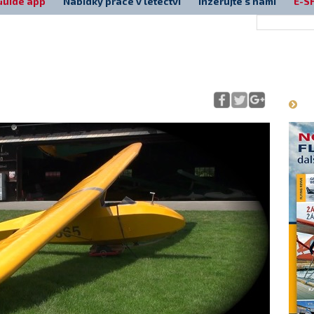
Guide app
Nabídky práce v letectví
Inzerujte s námi
E-S
Má