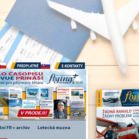
Předplatné
E-kontakty
lní FR + archiv
Letecká muzea