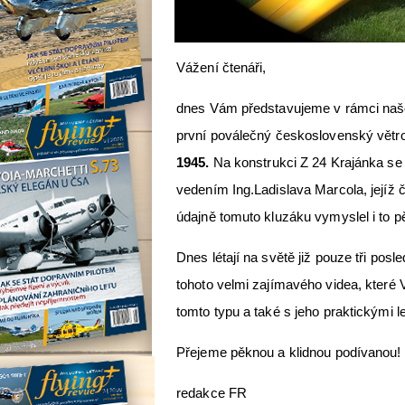
Vážení čtenáři,
dnes Vám představujeme v rámci našeh
první poválečný československý vět
1945.
Na konstrukci Z 24 Krajánka se 
vedením Ing.Ladislava Marcola, jejíž č
údajně tomuto kluzáku vymyslel i to 
Dnes létají na světě již pouze tři po
tohoto velmi zajímavého videa, které
tomto typu a také s jeho praktickými l
Přejeme pěknou a klidnou podívanou!
redakce FR