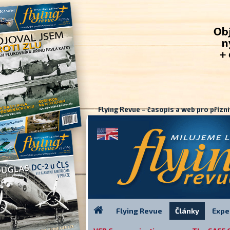
Flying Revue – časopis a web pro přízni
Flying Revue
Články
Expe