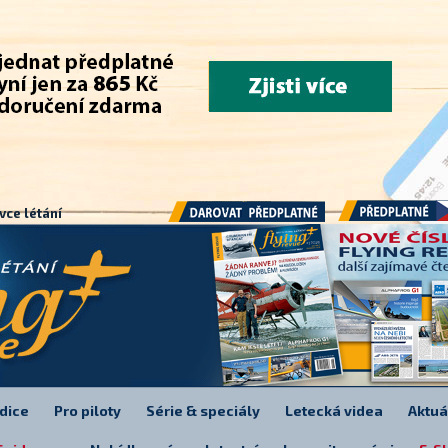
.
vce létání
Předplatné
Darovat předplatné
dice
Pro piloty
Série & speciály
Letecká videa
Aktuá