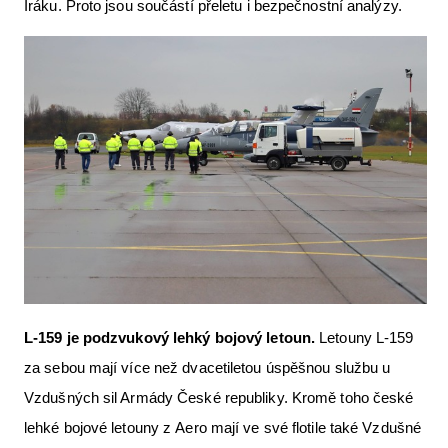
Iráku. Proto jsou součástí přeletu i bezpečnostní analýzy.
L-159 je podzvukový lehký bojový letoun.
Letouny L-159
za sebou mají více než dvacetiletou úspěšnou službu u
Vzdušných sil Armády České republiky. Kromě toho české
lehké bojové letouny z Aero mají ve své flotile také Vzdušné