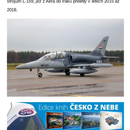
strojům L-159, jež z Aera do Iráku přelétly v letech 2015 až
Letecká videa
2018.
Aktuální FR + archiv
Letecká muzea
VFR Communication app
The SAFE Guide app
Nabídky práce v letectví
Inzerujte s námi
E-SHOP