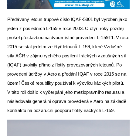
Předávaný letoun trupové číslo IQAF-5901 byl vyroben jako
jeden z posledních L-159 v roce 2003. O čtyři roky později
prošel přestavbou na dvoumístné provedení L-159T1. V roce
2015 se stal jedním ze čtyř letounů L-159, které Vzdušné
síly AČR v zájmu rychlého posílení Iráckých vzdušných sil
(IQAF) uvolnily přímo z flotily provozovaných letounů. Po
provedení údržby v Aero a předání IQAF v roce 2015 se na
území České republiky používal k výcviku iráckých pilotů.
V této roli došlo k vyčerpání jeho meziopravního resursu a
následovala generální oprava provedená v Aero na základě
kontraktu na pozáruční podporu flotily iráckých L-159.