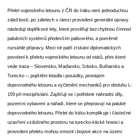
Přelet vojenského letounu z ČR do Iráku není jednoduchou
záležitostí, po záletech v rámci provedení generální opravy
následují doplňkové lety, které prověřují bezchybnou činnost
palubních systémů především palivového, a poměrně
rozsáhlé přípravy. Mezi ně patří získání diplomatických
povolení k přeletu vojenského letounu od států, přes které
vede trasa – Slovensko, Maďarsko, Srbsko, Bulharsko a
Turecko –, pojištění letadla i posádky, pronájem
doprovodného letounu a vyčlenění mechaniků pro obsluhu L-
159 při mezipřistání. Zajišťují se i potřebné náhradní díly,
pozemní vybavení a nářadí, které se přepravují na palubě
doprovodného letounu. Přelet do Iráku komplikuje i částečné
uzavření vzdušného prostoru na turecko-irácké hranici a
provedení přeletu mohou omezit i bojové akce na území