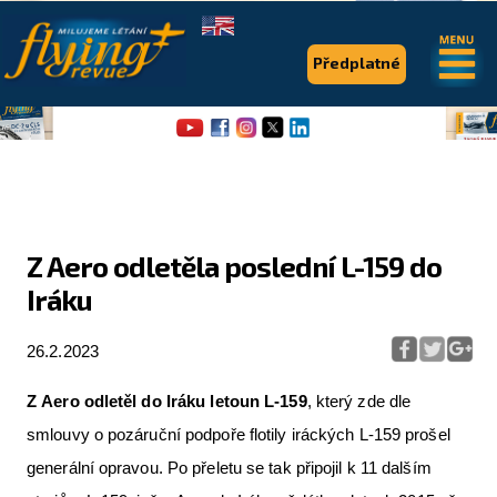
.
.
Předplatné
Z Aero odletěla poslední L-159 do
Iráku
Flying Revue
Články
26.2.2023
Expedice
Z Aero odletěl do Iráku letoun L-159
, který zde dle
Pro piloty
smlouvy o pozáruční podpoře flotily iráckých L-159 prošel
generální opravou. Po přeletu se tak připojil k 11 dalším
Série & speciály