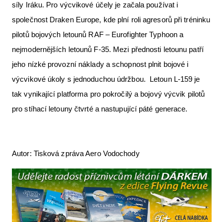
síly Iráku. Pro výcvikové účely je začala používat i
společnost Draken Europe, kde plní roli agresorů při tréninku
pilotů bojových letounů RAF – Eurofighter Typhoon a
nejmodernějších letounů F-35. Mezi přednosti letounu patří
jeho nízké provozní náklady a schopnost plnit bojové i
výcvikové úkoly s jednoduchou údržbou. Letoun L-159 je
tak vynikající platforma pro pokročilý a bojový výcvik pilotů
pro stíhací letouny čtvrté a nastupující páté generace.
Autor: Tisková zpráva Aero Vodochody