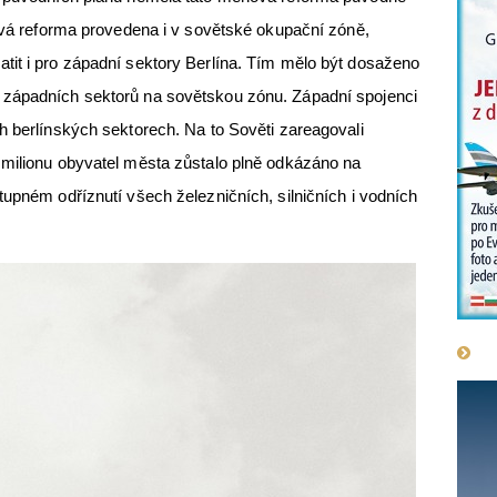
nová reforma provedena i v sovětské okupační zóně,
tit i pro západní sektory Berlína. Tím mělo být dosaženo
 západních sektorů na sovětskou zónu. Západní spojenci
h berlínských sektorech. Na to Sověti zareagovali
 milionu obyvatel města zůstalo plně odkázáno na
tupném odříznutí všech železničních, silničních i vodních