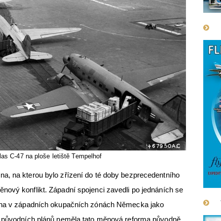
as C-47 na ploše letiště Tempelhof
a, na kterou bylo zřízení do té doby bezprecedentního
nový konflikt. Západní spojenci zavedli po jednáních se
rvna v západních okupačních zónách Německa jako
le původních plánů neměla tato měnová reforma původně