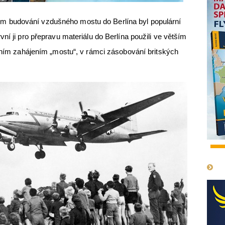
 budování vzdušného mostu do Berlína byl populární
ní ji pro přepravu materiálu do Berlína použili ve větším
stním zahájením „mostu“, v rámci zásobování britských
1