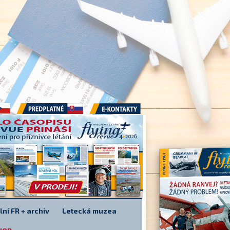
Předplatné
E-kontakty
lní FR + archiv
Letecká muzea