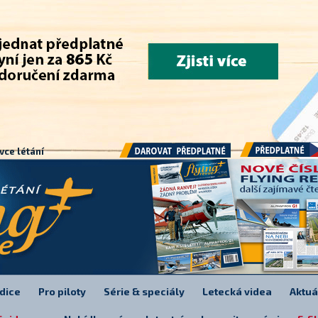
.
vce létání
Předplatné
Darovat předplatné
dice
Pro piloty
Série & speciály
Letecká videa
Aktuá