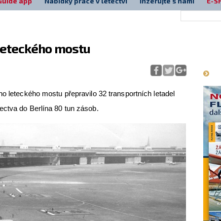
Guide app
Nabídky práce v letectví
Inzerujte s námi
E-S
 leteckého mostu
Má
ho leteckého mostu přepravilo 32 transportních letadel
ectva do Berlína 80 tun zásob.