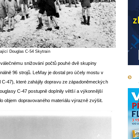
vající Douglas C-54 Skytrain
válečnému snižování počtů pouhé dvě skupiny
nálně 96 strojů. LeMay je dostal pro účely mostu v
l C-47), které zahájily dopravu ze západoněmeckých
 Douglasy C-47 postupně doplnily větší a výkonnější
lo objem dopravovaného materiálu výrazně zvýšit.