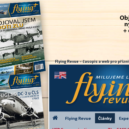
Flying Revue – časopis a web pro přízni
Flying Revue
Články
Expe