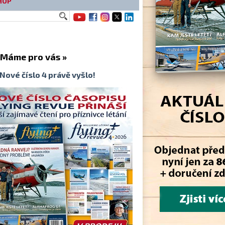
HOP
me pro vás »
Nové číslo 4 právě vyšlo!