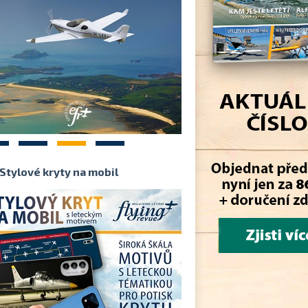
2
3
4
Stylové kryty na mobil