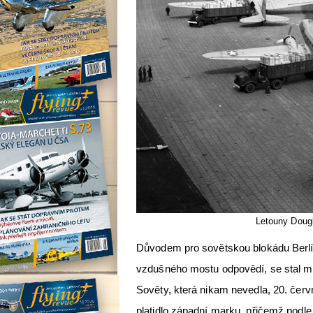
Letouny Dougl
Důvodem pro sovětskou blokádu Berlín
vzdušného mostu odpovědí, se stal mě
Sověty, která nikam nevedla, 20. če
platidlo západní marku, přičemž pod